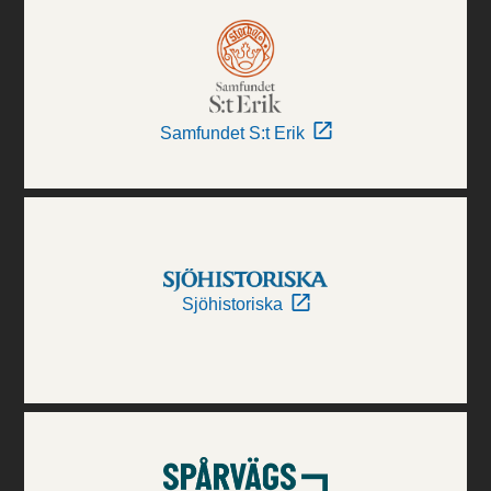
Samfundet S:t Erik
Sjöhistoriska