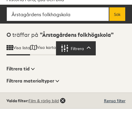
Sök
Fritextsök
Sök
Sökresultat
0
träffar på
Årstagårdens folkhögskola
Visa karta
Visa lista
Filtrera
Filtrera
Filtrera tid
Filtrera materialtyper
Visningsläge
Totalt
Valda filter:
Film & rörlig bild
Rensa filter
0
träffar
Lista
Karta