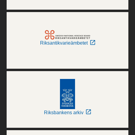
Riksantikvarieämbetet
Riksbankens arkiv