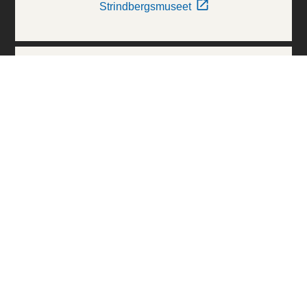
Strindbergsmuseet
Thielska Galleriet
Världskulturmuseerna