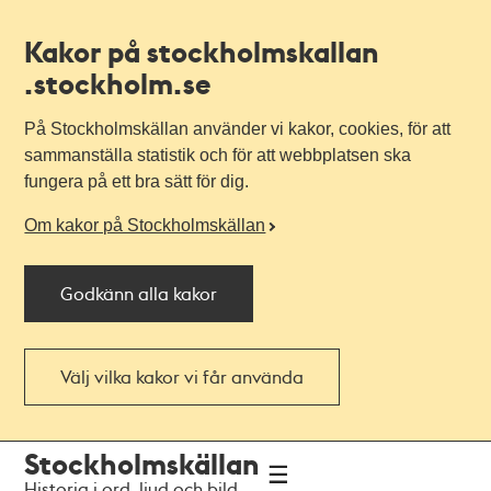
Kakor på stockholmskallan
.stockholm.se
På Stockholmskällan använder vi kakor, cookies, för att
sammanställa statistik och för att webbplatsen ska
fungera på ett bra sätt för dig.
Om kakor på Stockholmskällan
Godkänn alla kakor
Välj vilka kakor vi får använda
Till
Till
Stockholmskällan
navigationen
huvudinnehållet
Historia i ord, ljud och bild