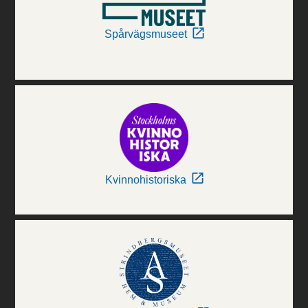
Spårvägsmuseet
Kvinnohistoriska