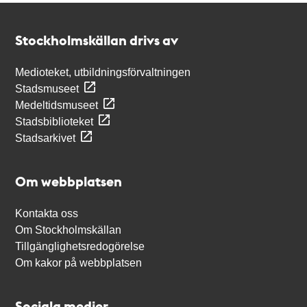
Kontakt
Stockholmskällan
Stockholmskällan drivs av
Medioteket, utbildningsförvaltningen
Stadsmuseet
Medeltidsmuseet
Stadsbiblioteket
Stadsarkivet
Om webbplatsen
Kontakta oss
Om Stockholmskällan
Tillgänglighetsredogörelse
Om kakor på webbplatsen
Sociala medier