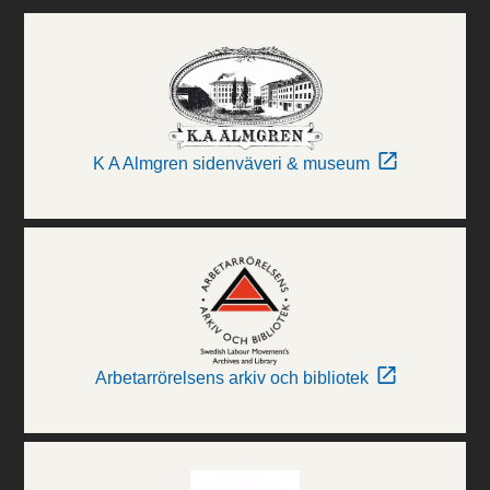
K A Almgren sidenväveri & museum
Arbetarrörelsens arkiv och bibliotek