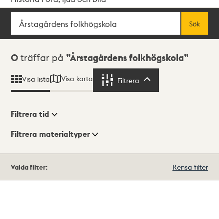
Sök
Fritextsök
Sök
Sökresultat
0
träffar på
Årstagårdens folkhögskola
Visa karta
Visa lista
Filtrera
Filtrera
Filtrera tid
Filtrera materialtyper
Visningsläge
Totalt
Valda filter:
Rensa filter
0
träffar
Lista
Karta