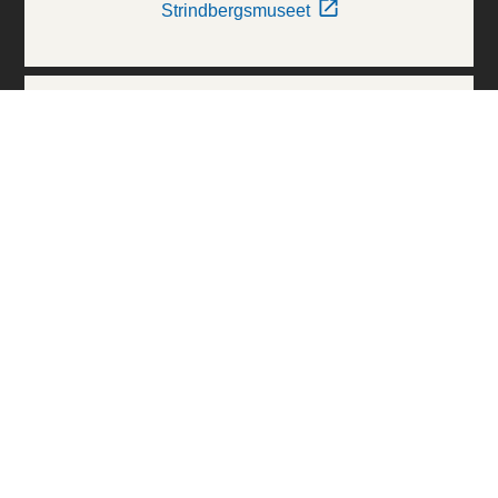
Strindbergsmuseet
Thielska Galleriet
Världskulturmuseerna