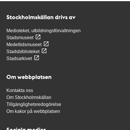
Kontakt
Stockholmskällan
Stockholmskällan drivs av
Medioteket, utbildningsförvaltningen
Stadsmuseet
Medeltidsmuseet
Stadsbiblioteket
Stadsarkivet
Om webbplatsen
Kontakta oss
Om Stockholmskällan
Tillgänglighetsredogörelse
Om kakor på webbplatsen
Sociala medier