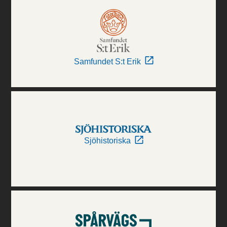
Samfundet S:t Erik
Sjöhistoriska