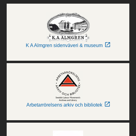
K A Almgren sidenväveri & museum
Arbetarrörelsens arkiv och bibliotek