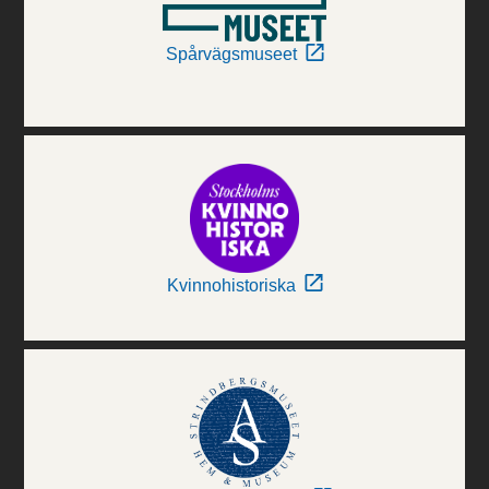
Spårvägsmuseet
Kvinnohistoriska