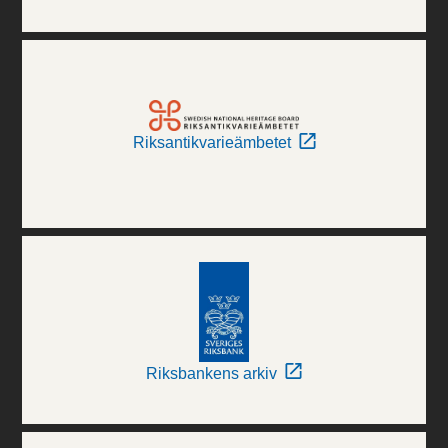
Riksantikvarieämbetet
Riksbankens arkiv