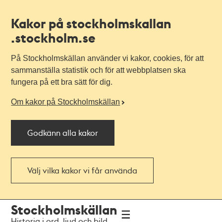
Kakor på stockholmskallan
.stockholm.se
På Stockholmskällan använder vi kakor, cookies, för att
sammanställa statistik och för att webbplatsen ska
fungera på ett bra sätt för dig.
Om kakor på Stockholmskällan
Godkänn alla kakor
Välj vilka kakor vi får använda
Till
Till
Stockholmskällan
navigationen
huvudinnehållet
Historia i ord, ljud och bild