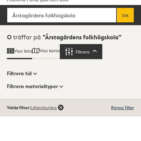
Sök
Fritextsök
Sök
Sökresultat
0
träffar på
Årstagårdens folkhögskola
Visa karta
Visa lista
Filtrera
Filtrera
Filtrera tid
Filtrera materialtyper
Visningsläge
Totalt
Valda filter:
Litteraturtips
Rensa filter
0
träffar
Lista
Karta