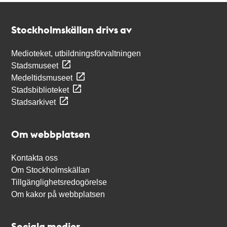
Kontakt
Stockholmskällan
Stockholmskällan drivs av
Medioteket, utbildningsförvaltningen
Stadsmuseet
Medeltidsmuseet
Stadsbiblioteket
Stadsarkivet
Om webbplatsen
Kontakta oss
Om Stockholmskällan
Tillgänglighetsredogörelse
Om kakor på webbplatsen
Sociala medier