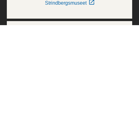
Strindbergsmuseet
Thielska Galleriet
Världskulturmuseerna