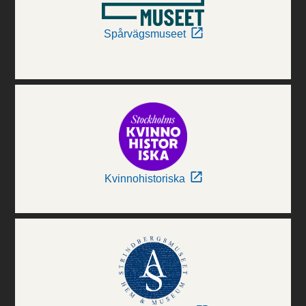
Spårvägsmuseet
Kvinnohistoriska