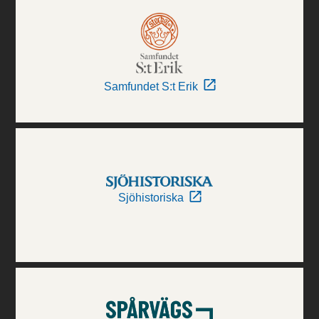
Samfundet S:t Erik
Sjöhistoriska