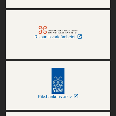
Riksantikvarieämbetet
Riksbankens arkiv