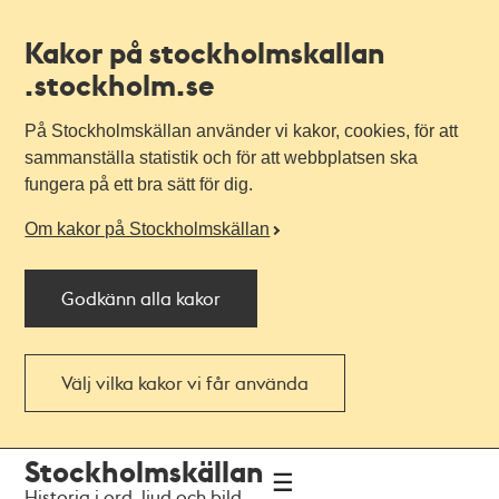
Kakor på stockholmskallan
.stockholm.se
På Stockholmskällan använder vi kakor, cookies, för att
sammanställa statistik och för att webbplatsen ska
fungera på ett bra sätt för dig.
Om kakor på Stockholmskällan
Godkänn alla kakor
Välj vilka kakor vi får använda
Till
Till
Stockholmskällan
navigationen
huvudinnehållet
Historia i ord, ljud och bild