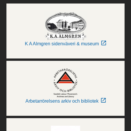
K A Almgren sidenväveri & museum
Arbetarrörelsens arkiv och bibliotek