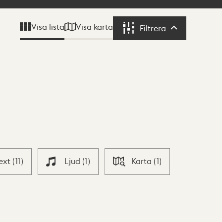
Visa karta
Visa lista
Filtrera
Filtrera
ext
(
11
)
Ljud
(
1
)
Karta
(
1
)