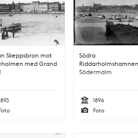
ån Skeppsbron mot
Södra
ieholmen med Grand
Riddarholmshamnen
l
Södermalm
1893
1896
Tid
Foto
Foto
Typ