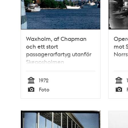
Waxholm, af Chapman
Oper
och ett stort
mot 
passagerarfartyg utanför
Norr
Skeppsholmen
1972
Tid
Tid
Foto
Typ
Typ