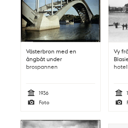
Västerbron med en
Vy fr
ångbåt under
Blas
brospannen
hotel
1936
Tid
Tid
Foto
Typ
Typ