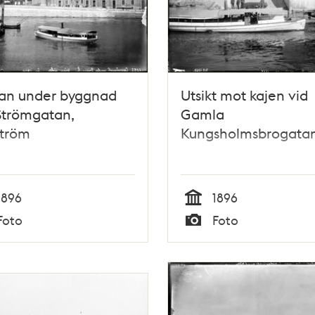
an under byggnad
Utsikt mot kajen vid
Strömgatan,
Gamla
ström
Kungsholmsbrogata
1896
1896
Tid
Foto
Foto
Typ