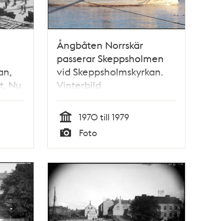
Ångbåten Norrskär
.
passerar Skeppsholmen
an,
vid Skeppsholmskyrkan.
t. Nu
Vinterbild
1970 till 1979
Tid
Foto
Typ