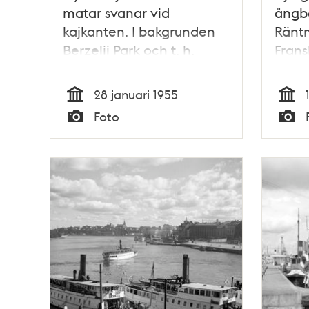
matar svanar vid
ångbå
kajkanten. I bakgrunden
Ränt
Berzelii Park och t. h.
Frans
ångbåtar
Stad
bakg
28 januari 1955
Tid
Tid
Foto
Typ
Typ