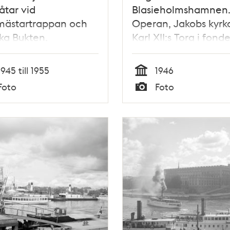
tar vid
Blasieholmshamnen
mästartrappan och
Operan, Jakobs kyrk
ka Bukten.
Karl XII:s Torg i fond
sgårdshamnen i
runden
1945 till 1955
1946
Tid
Foto
Foto
Typ