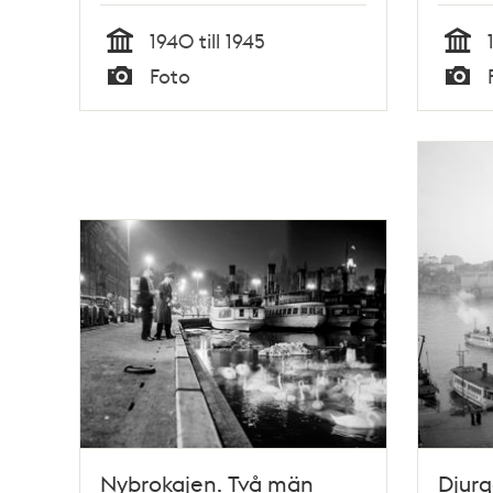
1940 till 1945
Tid
Tid
Foto
Typ
Typ
Nybrokajen. Två män
Djurg