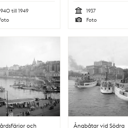
1940 till 1949
1937
Tid
Foto
Foto
Typ
årdsfärjor och
Ångbåtar vid Södra