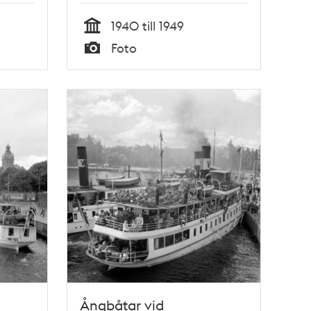
1940 till 1949
Tid
Foto
Typ
Ångbåtar vid