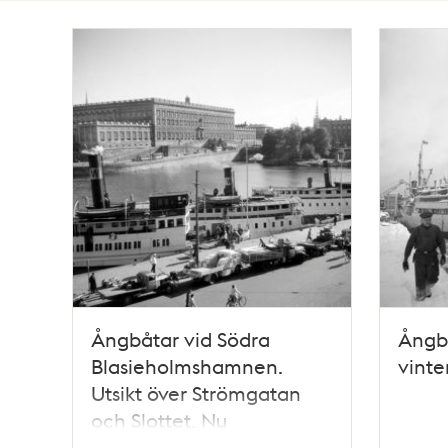
Totalt
141
träffar
Ångbåtar vid Södra
Ångb
Blasieholmshamnen.
vinte
Utsikt över Strömgatan
och Slottet. Nu
Strömkajen