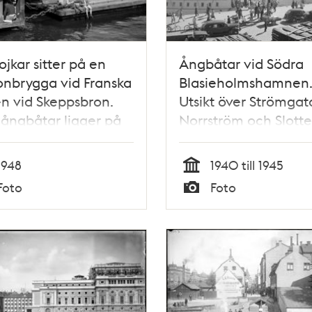
ojkar sitter på en
Ångbåtar vid Södra
nbrygga vid Franska
Blasieholmshamnen
n vid Skeppsbron.
Utsikt över Strömgat
 ångbåtar ligger på
Norrström och Slotte
mmen
Strömkajen
1948
1940 till 1945
Tid
Foto
Foto
Typ