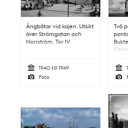
Ångbåtar vid kajen. Utsikt
Två p
över Strömgatan och
ponto
Norrström. Tor IV
Bukte
Flera
Strö
1940 till 1949
Tid
Tid
Foto
Typ
Typ