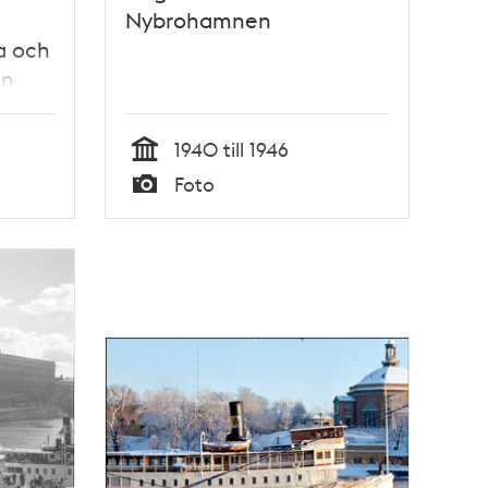
.
Nybrohamnen
a och
en
1940 till 1946
Tid
Foto
Typ