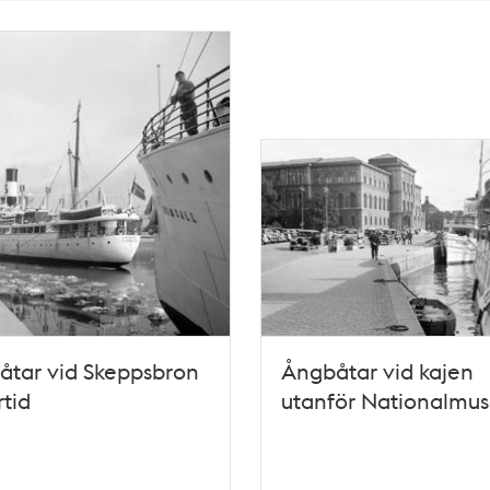
åtar vid Skeppsbron
Ångbåtar vid kajen
rtid
utanför Nationalmu