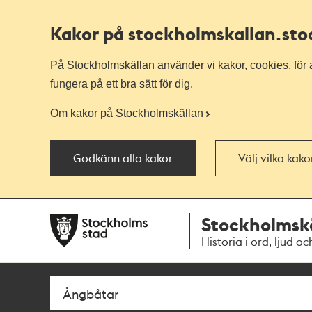
Kakor på stockholmskallan
.st
På Stockholmskällan använder vi kakor, cookies, för a
fungera på ett bra sätt för dig.
Om kakor på Stockholmskällan
Godkänn alla kakor
Välj vilka kak
Till
Till
Stockholmsk
navigationen
huvudinnehållet
Historia i ord, ljud oc
Sök
Fritextsök