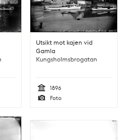
Utsikt mot kajen vid
Gamla
n
Kungsholmsbrogatan
1896
Tid
Foto
Typ