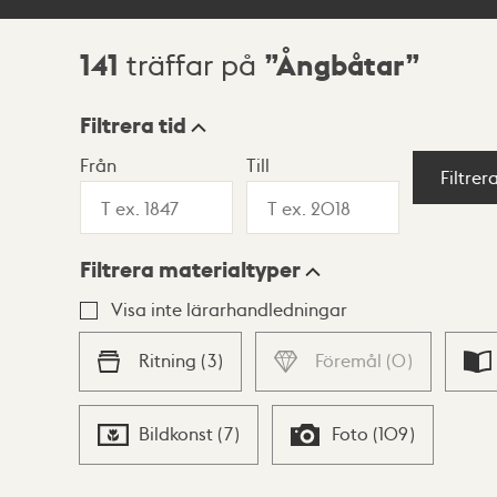
141
Ångbåtar
träffar på
Sökresultat
Filtrera tid
Från
Till
Visningsläge
Filtrer
Filtrera materialtyper
Lista
Karta
Visa inte lärarhandledningar
Ritning
(
3
)
Föremål
(
0
)
Bildkonst
(
7
)
Foto
(
109
)