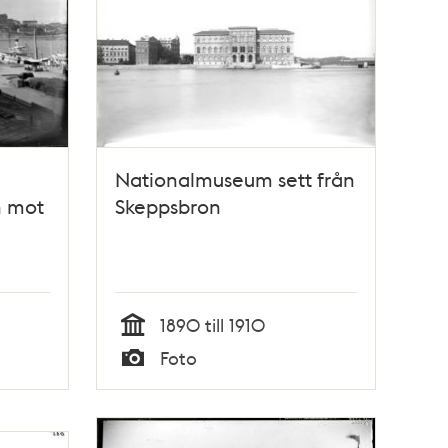
Nationalmuseum sett från
 mot
Skeppsbron
1890 till 1910
Tid
Foto
Typ