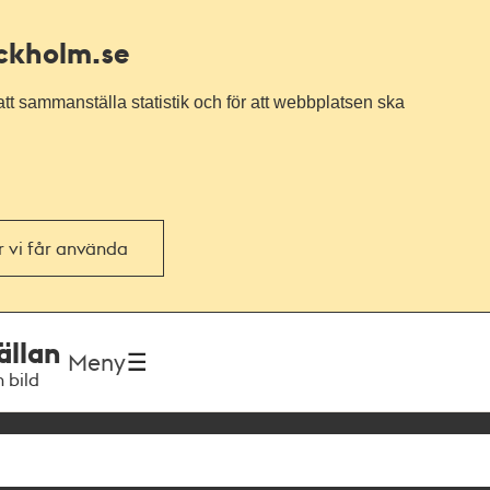
ockholm.se
tt sammanställa statistik och för att webbplatsen ska
or vi får använda
ällan
Meny
h bild