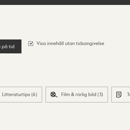
Visa innehåll utan tidsangivelse
a på tid
Litteraturtips
(
6
)
Film & rörlig bild
(
3
)
T