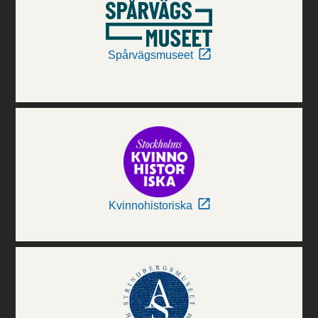
Spårvägsmuseet
Kvinnohistoriska