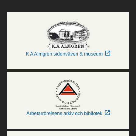
K A Almgren sidenväveri & museum
Arbetarrörelsens arkiv och bibliotek