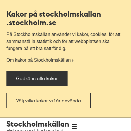
Kakor på stockholmskallan
.stockholm.se
På Stockholmskällan använder vi kakor, cookies, för att
sammanställa statistik och för att webbplatsen ska
fungera på ett bra sätt för dig.
Om kakor på Stockholmskällan
Godkänn alla kakor
Välj vilka kakor vi får använda
Till
Till
Stockholmskällan
navigationen
huvudinnehållet
Historia i ord, ljud och bild