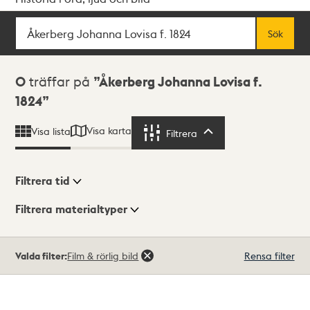
Sök
Fritextsök
Sök
Sökresultat
0
träffar på
Åkerberg Johanna Lovisa f.
1824
Visa karta
Visa lista
Filtrera
Filtrera
Filtrera tid
Filtrera materialtyper
Visningsläge
Totalt
Valda filter:
Film & rörlig bild
Rensa filter
0
träffar
Lista
Karta