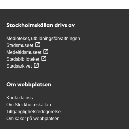
Kontakt
Stockholmskällan
Stockholmskällan drivs av
Medioteket, utbildningsförvaltningen
Stadsmuseet
Medeltidsmuseet
Stadsbiblioteket
Stadsarkivet
Om webbplatsen
Kontakta oss
Om Stockholmskällan
Tillgänglighetsredogörelse
Om kakor på webbplatsen