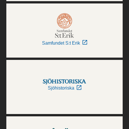
Samfundet S:t Erik
Sjöhistoriska