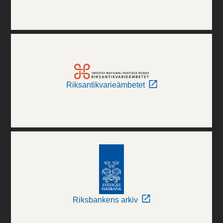
Riksantikvarieämbetet
Riksbankens arkiv