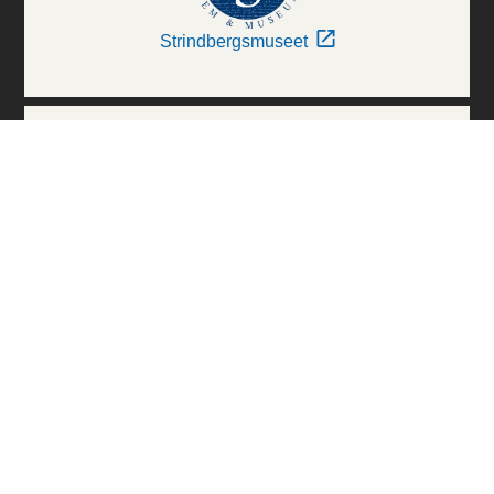
Strindbergsmuseet
Thielska Galleriet
Världskulturmuseerna