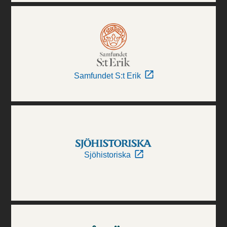
Samfundet S:t Erik
Sjöhistoriska