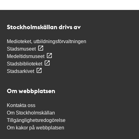
Kontakt
Stockholmskällan
Stockholmskällan drivs av
Medioteket, utbildningsförvaltningen
Stadsmuseet
Medeltidsmuseet
Stadsbiblioteket
Stadsarkivet
Om webbplatsen
Kontakta oss
Om Stockholmskällan
Tillgänglighetsredogörelse
Om kakor på webbplatsen