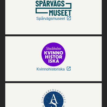
Spårvägsmuseet
Kvinnohistoriska