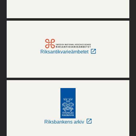
Riksantikvarieämbetet
Riksbankens arkiv