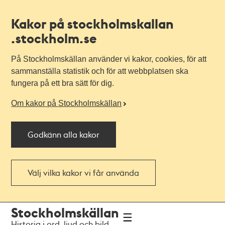
Kakor på stockholmskallan
.stockholm.se
På Stockholmskällan använder vi kakor, cookies, för att
sammanställa statistik och för att webbplatsen ska
fungera på ett bra sätt för dig.
Om kakor på Stockholmskällan
Godkänn alla kakor
Välj vilka kakor vi får använda
Till
Till
Stockholmskällan
navigationen
huvudinnehållet
Historia i ord, ljud och bild