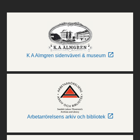
K A Almgren sidenväveri & museum
Arbetarrörelsens arkiv och bibliotek