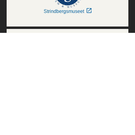
Strindbergsmuseet
Thielska Galleriet
Världskulturmuseerna