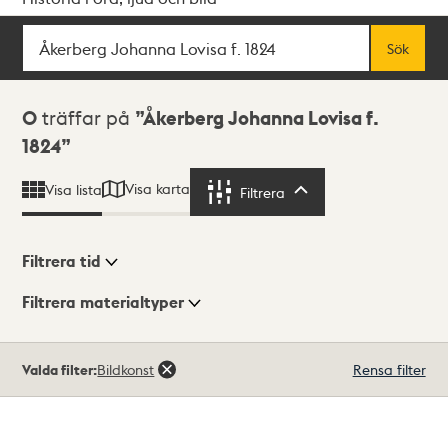
Sök
Fritextsök
Sök
Sökresultat
0
träffar på
Åkerberg Johanna Lovisa f.
1824
Visa karta
Visa lista
Filtrera
Filtrera
Filtrera tid
Filtrera materialtyper
Visningsläge
Totalt
Valda filter:
Bildkonst
Rensa filter
0
träffar
Lista
Karta