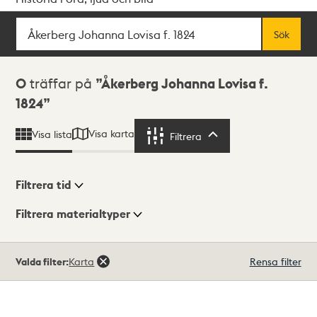
Sök
Fritextsök
Sök
Sökresultat
0
träffar på
Åkerberg Johanna Lovisa f.
1824
Visa karta
Visa lista
Filtrera
Filtrera
Filtrera tid
Filtrera materialtyper
Visningsläge
Totalt
Valda filter:
Karta
Rensa filter
0
träffar
Lista
Karta