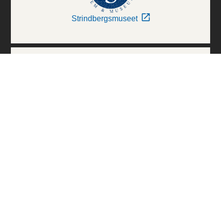
Strindbergsmuseet
Thielska Galleriet
Världskulturmuseerna