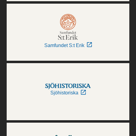
Samfundet S:t Erik
Sjöhistoriska