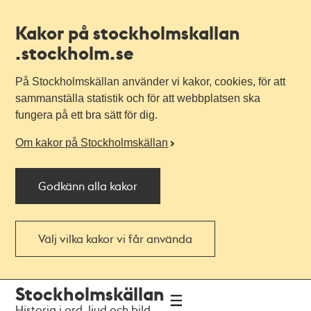
Kakor på stockholmskallan
.stockholm.se
På Stockholmskällan använder vi kakor, cookies, för att
sammanställa statistik och för att webbplatsen ska
fungera på ett bra sätt för dig.
Om kakor på Stockholmskällan
Godkänn alla kakor
Välj vilka kakor vi får använda
Till
Till
Stockholmskällan
navigationen
huvudinnehållet
Historia i ord, ljud och bild