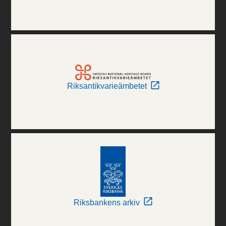
Riksantikvarieämbetet
Riksbankens arkiv