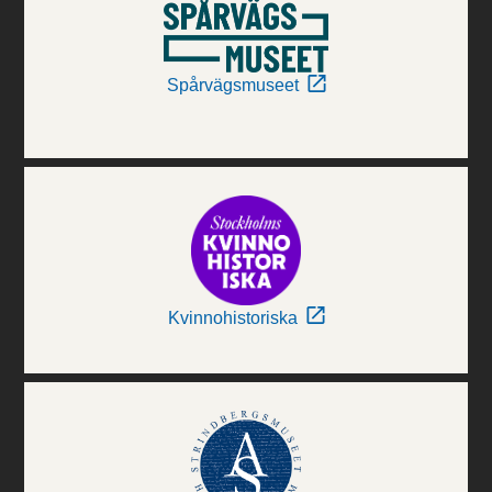
Spårvägsmuseet
Kvinnohistoriska