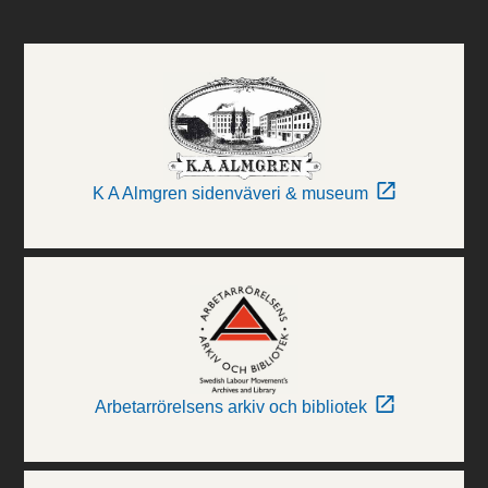
K A Almgren sidenväveri & museum
Arbetarrörelsens arkiv och bibliotek