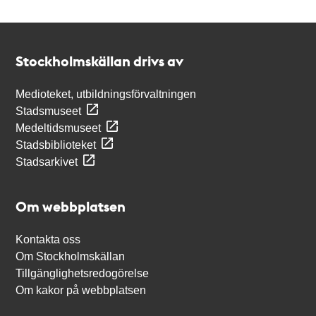
Kontakt
Stockholmskällan
Stockholmskällan drivs av
Medioteket, utbildningsförvaltningen
Stadsmuseet
Medeltidsmuseet
Stadsbiblioteket
Stadsarkivet
Om webbplatsen
Kontakta oss
Om Stockholmskällan
Tillgänglighetsredogörelse
Om kakor på webbplatsen