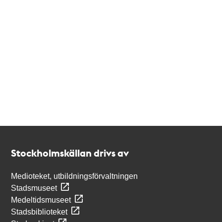
Kontakt
Stockholmskällan
Stockholmskällan drivs av
Medioteket, utbildningsförvaltningen
Stadsmuseet
Medeltidsmuseet
Stadsbiblioteket