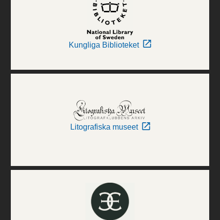
Kungliga Biblioteket
Litografiska museet