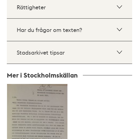
Rättigheter
Har du frågor om texten?
Stadsarkivet tipsar
Mer i Stockholmskällan
Relaterade
poster
och
teman