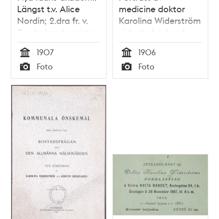
Längst t.v. Alice
medicine doktor
Nordin; 2.dra fr. v.
Karolina Widerström
Gerda Lundequist; i
vid ett skrivbord.
mitten Agda
1907
1906
Montelius; stående
Tid
Tid
Foto
Foto
t.h. Karolina
Typ
Typ
Widerström