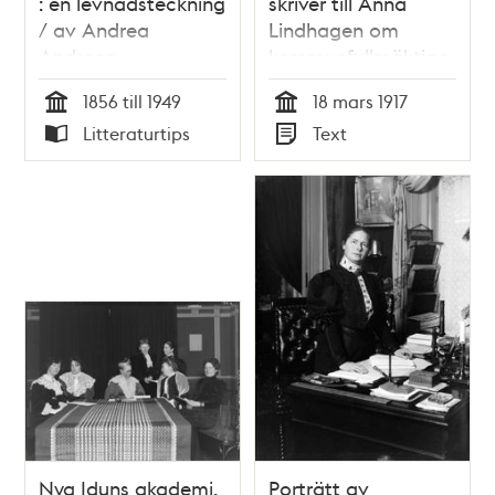
: en levnadsteckning
skriver till Anna
/ av Andrea
Lindhagen om
Andreen
kommunfullmäktige
1856 till 1949
18 mars 1917
Tid
Tid
Litteraturtips
Text
Typ
Typ
Nya Iduns akademi.
Porträtt av