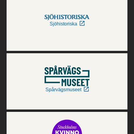
Sjöhistoriska
Spårvägsmuseet