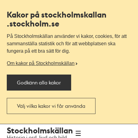
Kakor på stockholmskallan
.stockholm.se
På Stockholmskällan använder vi kakor, cookies, för att
sammanställa statistik och för att webbplatsen ska
fungera på ett bra sätt för dig.
Om kakor på Stockholmskällan
Godkänn alla kakor
Välj vilka kakor vi får använda
Till
Till
Stockholmskällan
navigationen
huvudinnehållet
Historia i ord, ljud och bild