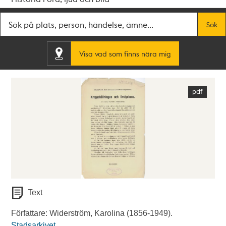
Fritextsök
Sök
Visa vad som finns nära mig
Text
Författare: Widerström, Karolina (1856-1949).
Stadsarkivet