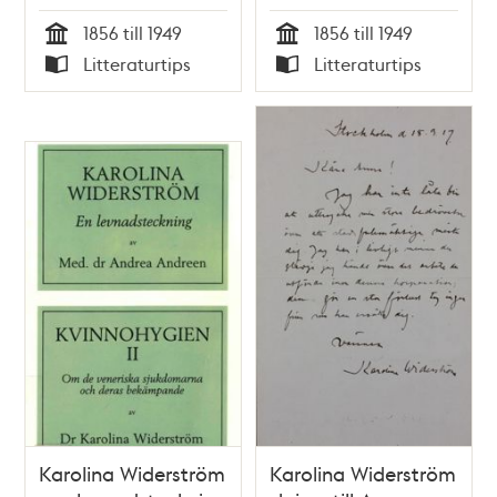
inom
1856 till 1949
1856 till 1949
sexualupplysningen
Tid
Tid
Litteraturtips
Litteraturtips
/ Magnus Ullman
Typ
Typ
Karolina Widerström
Karolina Widerström