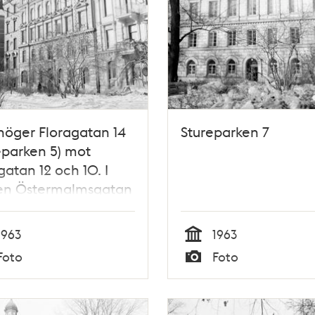
höger Floragatan 14
Stureparken 7
eparken 5) mot
gatan 12 och 10. I
en Östermalmsgatan
tureparken 1)
1963
1963
Tid
Foto
Foto
Typ