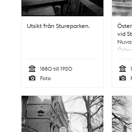
Utsikt från Stureparken.
Öster
vid S
Nuva
Öste
1880 till 1920
Tid
Tid
Foto
Typ
Typ