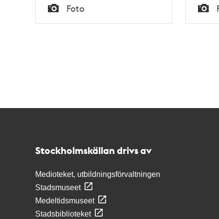
Tid
Tid
Foto
Typ
Typ
Kontakt
Stockholmskällan
Stockholmskällan drivs av
Medioteket, utbildningsförvaltningen
Stadsmuseet
Medeltidsmuseet
Stadsbiblioteket