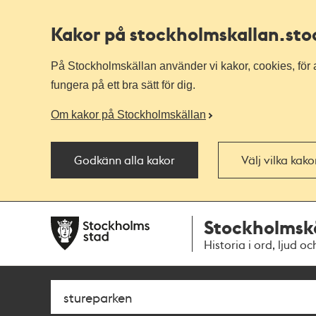
Kakor på stockholmskallan
.st
På Stockholmskällan använder vi kakor, cookies, för a
fungera på ett bra sätt för dig.
Om kakor på Stockholmskällan
Godkänn alla kakor
Välj vilka kak
Till
Till
Stockholmsk
navigationen
huvudinnehållet
Historia i ord, ljud oc
Sök
Fritextsök