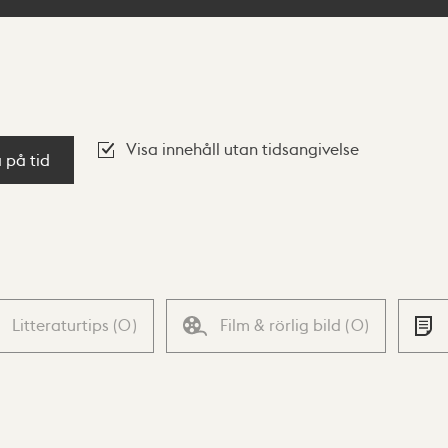
Visa innehåll utan tidsangivelse
a på tid
Litteraturtips
(
0
)
Film & rörlig bild
(
0
)