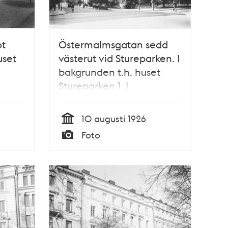
ot
Östermalmsgatan sedd
uset
västerut vid Stureparken. I
bakgrunden t.h. huset
Stureparken 1. I
förgrunden Sturegatan
10 augusti 1926
Tid
Foto
Typ