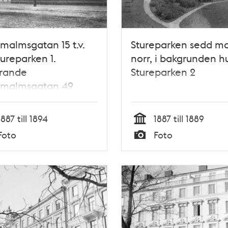
malmsgatan 15 t.v.
Stureparken sedd m
tureparken 1.
norr, i bakgrunden h
rande
Stureparken 2
rmalmsgatan 49
1887 till 1894
1887 till 1889
Tid
Foto
Foto
Typ