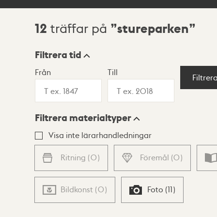
12
stureparken
träffar på
Sökresultat
Filtrera tid
Från
Till
Visningsläge
Filtrer
Filtrera materialtyper
Lista
Karta
Visa inte lärarhandledningar
Ritning
(
0
)
Föremål
(
0
)
Bildkonst
(
0
)
Foto
(
11
)