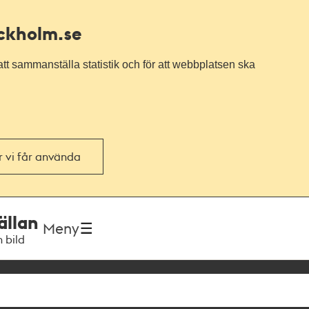
ockholm.se
tt sammanställa statistik och för att webbplatsen ska
or vi får använda
ällan
Meny
h bild