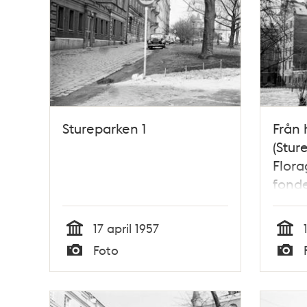
Stureparken 1
Från 
(Stur
Flora
fond
49 (S
17 april 1957
Tid
Tid
Foto
Typ
Typ