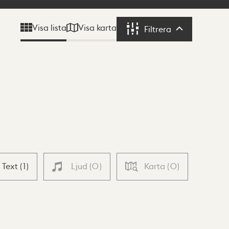
Visa karta
Visa lista
Filtrera
Filtrera
Text
(
1
)
Ljud
(
0
)
Karta
(
0
)