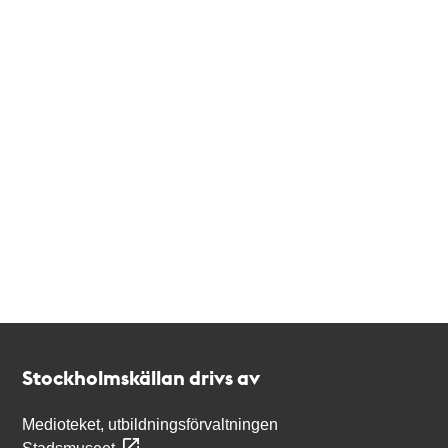
Kontakt
Stockholmskällan
Stockholmskällan drivs av
Medioteket, utbildningsförvaltningen