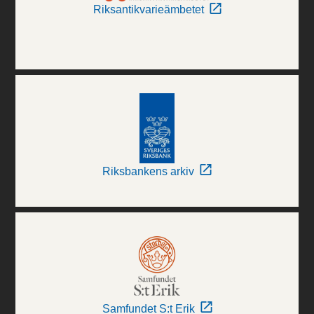
Riksantikvarieämbetet
Riksbankens arkiv
Samfundet S:t Erik