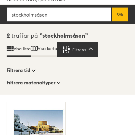
Sök
Fritextsök
Sök
Sökresultat
2
träffar på
stockholmsåsen
Visa karta
Visa lista
Filtrera
Filtrera
Filtrera tid
Filtrera materialtyper
Visningsläge
Totalt
2
träffar
Lista
Karta