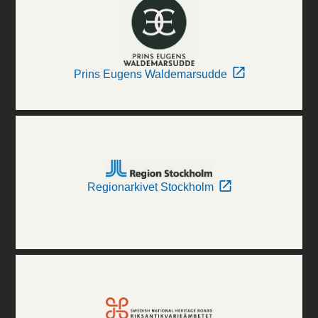
Prins Eugens Waldemarsudde
Regionarkivet Stockholm