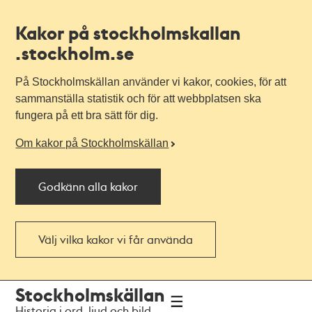
Kakor på stockholmskallan
.stockholm.se
På Stockholmskällan använder vi kakor, cookies, för att
sammanställa statistik och för att webbplatsen ska
fungera på ett bra sätt för dig.
Om kakor på Stockholmskällan
Godkänn alla kakor
Välj vilka kakor vi får använda
Till
Till
Stockholmskällan
navigationen
huvudinnehållet
Historia i ord, ljud och bild