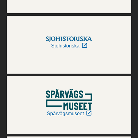
Sjöhistoriska
Spårvägsmuseet