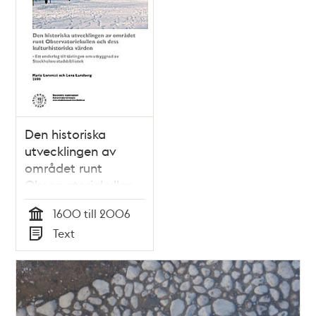
Den historiska
utvecklingen av
området runt
Observatoriekullen
och dess
1600 till 2006
kulturhistoriska
Tid
Text
värden : ett
Typ
underlag till
tävlingen om
utbyggnad av
Stockholms