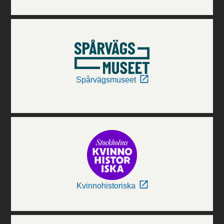
Spårvägsmuseet
Kvinnohistoriska