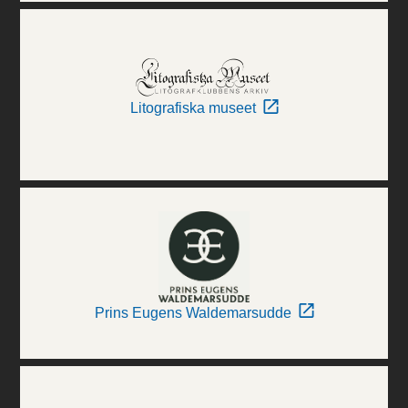
Litografiska museet
Prins Eugens Waldemarsudde