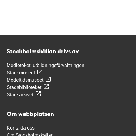
Kontakt
Stockholmskällan
Stockholmskällan drivs av
Medioteket, utbildningsförvaltningen
Stadsmuseet
Medeltidsmuseet
Stadsbiblioteket
Stadsarkivet
Om webbplatsen
Kontakta oss
Om Stockholmskällan