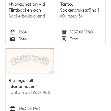
Nybyggnation vid
Tanto,
Flintbacken och
Sockerbruksgränd 1
Sockerbruksgränd
(Kulltorp 5)
1964
1857 till 1980
Tid
Tid
Foto
Text
Typ
Typ
Ritningar till
"Bananhusen" i
Tanto från 1963-1966
1963 till 1966