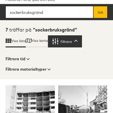
Sök
Fritextsök
Sök
Sökresultat
7
träffar på
sockerbruksgränd
Visa karta
Visa lista
Filtrera
Filtrera
Filtrera tid
Filtrera materialtyper
Visningsläge
Totalt
7
träffar
Lista
Karta