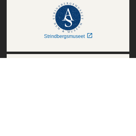
Strindbergsmuseet
Thielska Galleriet