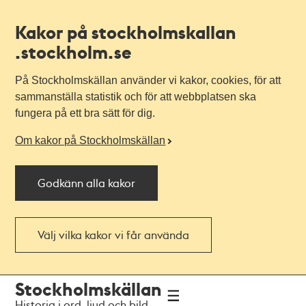
Kakor på stockholmskallan
.stockholm.se
På Stockholmskällan använder vi kakor, cookies, för att
sammanställa statistik och för att webbplatsen ska
fungera på ett bra sätt för dig.
Om kakor på Stockholmskällan
Godkänn alla kakor
Välj vilka kakor vi får använda
Till
Till
Stockholmskällan
navigationen
huvudinnehållet
Historia i ord, ljud och bild