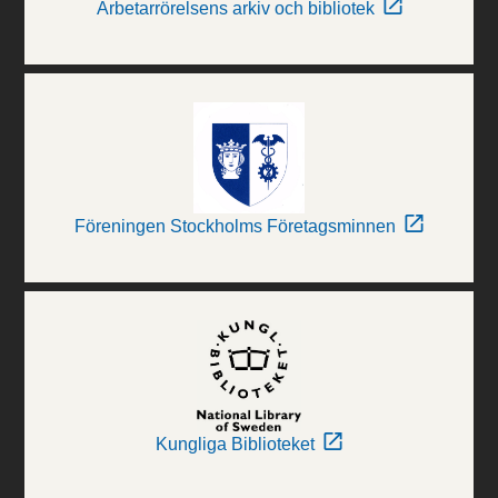
Arbetarrörelsens arkiv och bibliotek
Föreningen Stockholms Företagsminnen
Kungliga Biblioteket