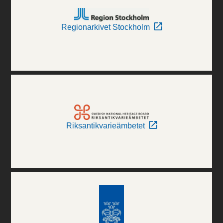
Regionarkivet Stockholm
Riksantikvarieämbetet