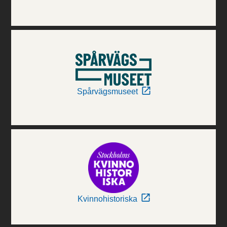
Spårvägsmuseet
Kvinnohistoriska