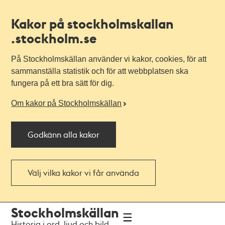
Kakor på stockholmskallan
.stockholm.se
På Stockholmskällan använder vi kakor, cookies, för att
sammanställa statistik och för att webbplatsen ska
fungera på ett bra sätt för dig.
Om kakor på Stockholmskällan
Godkänn alla kakor
Välj vilka kakor vi får använda
Till
Till
Stockholmskällan
navigationen
huvudinnehållet
Historia i ord, ljud och bild