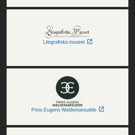
Litografiska museet
Prins Eugens Waldemarsudde