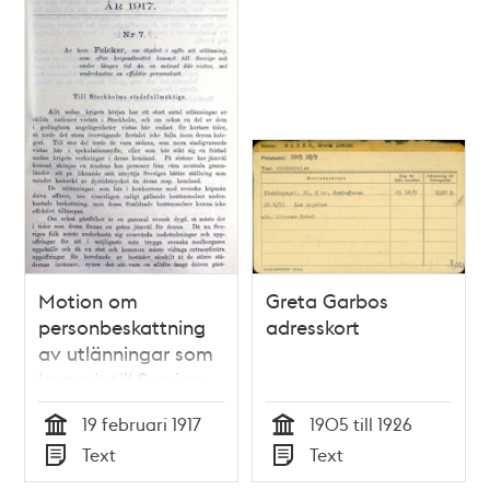
Motion om
Greta Garbos
personbeskattning
adresskort
av utlänningar som
kommit till Sverige
efter krigsutbrottet -
19 februari 1917
1905 till 1926
stadsfullmäktige
Tid
Tid
Text
Text
1917
Typ
Typ