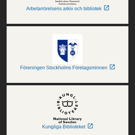
Arbetarrörelsens arkiv och bibliotek
Föreningen Stockholms Företagsminnen
Kungliga Biblioteket