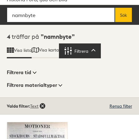
Sök
Fritextsök
Sök
Sökresultat
4
träffar på
namnbyte
Visa karta
Visa lista
Filtrera
Filtrera
Filtrera tid
Filtrera materialtyper
Visningsläge
Totalt
Valda filter:
Text
Rensa filter
4
träffar
Lista
Karta