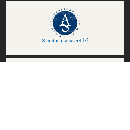
Strindbergsmuseet
Thielska Galleriet