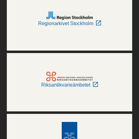
Regionarkivet Stockholm
Riksantikvarieämbetet