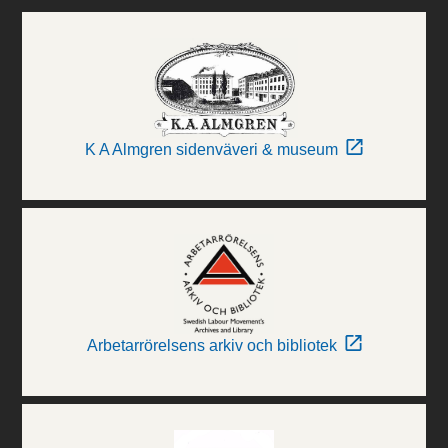
K A Almgren sidenväveri & museum
Arbetarrörelsens arkiv och bibliotek