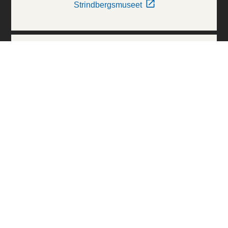
Strindbergsmuseet
Thielska Galleriet
Världskulturmuseerna