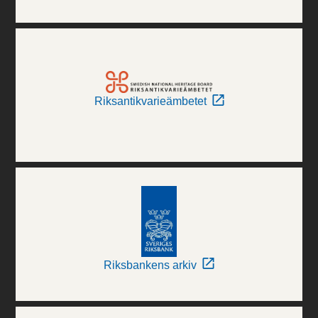
Riksantikvarieämbetet
Riksbankens arkiv