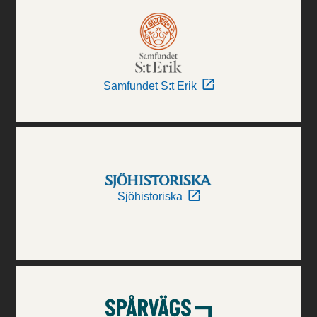
Samfundet S:t Erik
Sjöhistoriska