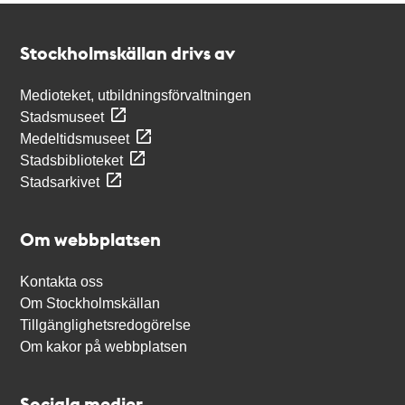
Kontakt
Stockholmskällan
Stockholmskällan drivs av
Medioteket, utbildningsförvaltningen
Stadsmuseet
Medeltidsmuseet
Stadsbiblioteket
Stadsarkivet
Om webbplatsen
Kontakta oss
Om Stockholmskällan
Tillgänglighetsredogörelse
Om kakor på webbplatsen
Sociala medier