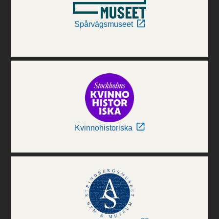
Spårvägsmuseet
Kvinnohistoriska