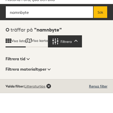
Sök
Fritextsök
Sök
Sökresultat
0
träffar på
namnbyte
Visa karta
Visa lista
Filtrera
Filtrera
Filtrera tid
Filtrera materialtyper
Visningsläge
Totalt
Valda filter:
Litteraturtips
Rensa filter
0
träffar
Lista
Karta