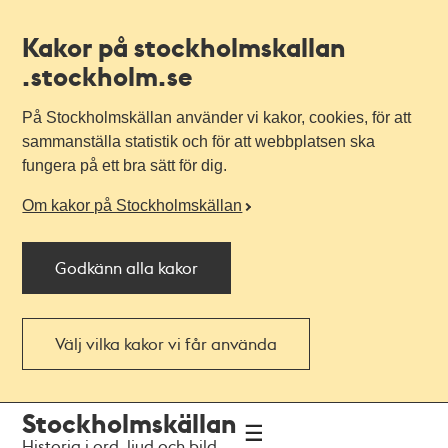
Kakor på stockholmskallan
.stockholm.se
På Stockholmskällan använder vi kakor, cookies, för att
sammanställa statistik och för att webbplatsen ska
fungera på ett bra sätt för dig.
Om kakor på Stockholmskällan
Godkänn alla kakor
Välj vilka kakor vi får använda
Till
Till
Stockholmskällan
navigationen
huvudinnehållet
Historia i ord, ljud och bild