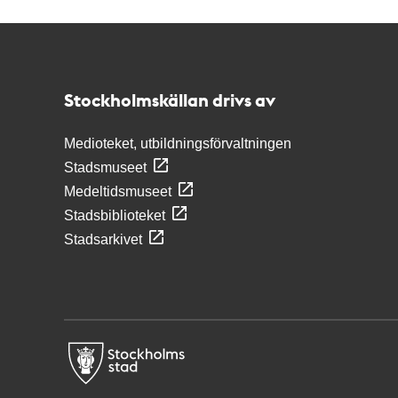
Kontakt
Stockholmskällan
Stockholmskällan drivs av
Medioteket, utbildningsförvaltningen
Stadsmuseet
Medeltidsmuseet
Stadsbiblioteket
Stadsarkivet