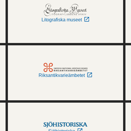
Litografiska museet
Riksantikvarieämbetet