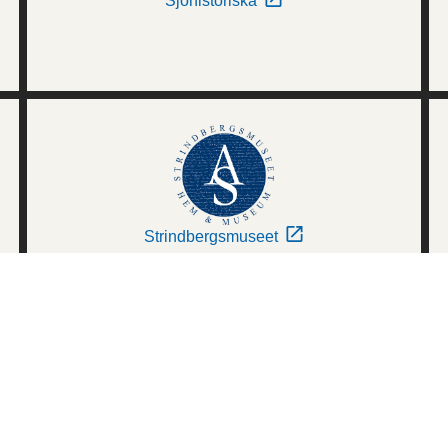
Sjöhistoriska
Strindbergsmuseet