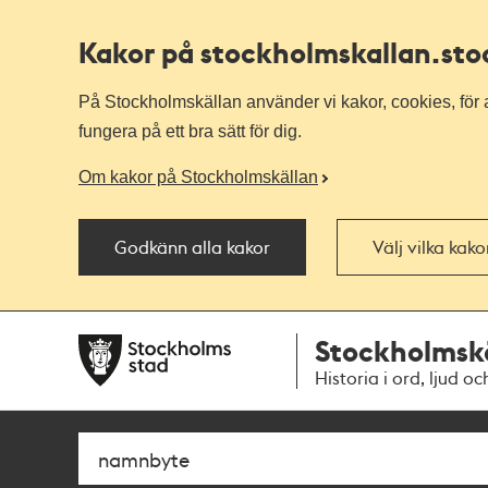
Kakor på stockholmskallan
.st
På Stockholmskällan använder vi kakor, cookies, för a
fungera på ett bra sätt för dig.
Om kakor på Stockholmskällan
Godkänn alla kakor
Välj vilka kak
Till
Till
Stockholmsk
navigationen
huvudinnehållet
Historia i ord, ljud oc
Sök
Fritextsök