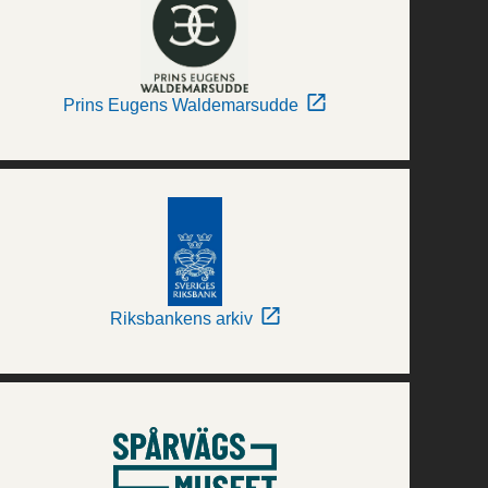
Prins Eugens Waldemarsudde
Riksbankens arkiv