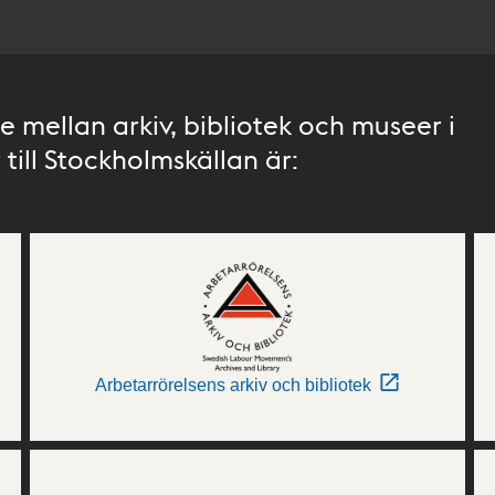
 mellan arkiv, bibliotek och museer i
till Stockholmskällan är:
Arbetarrörelsens arkiv och bibliotek