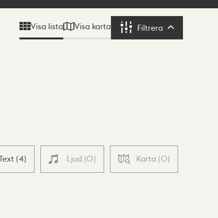
Visa karta
Visa lista
Filtrera
Filtrera
Text
(
4
)
Ljud
(
0
)
Karta
(
0
)