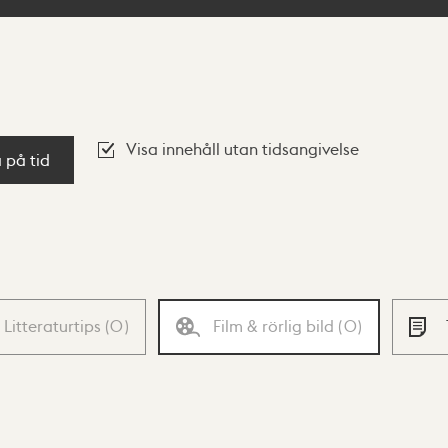
Visa innehåll utan tidsangivelse
a på tid
Litteraturtips
(
0
)
Film & rörlig bild
(
0
)