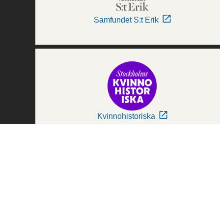
Samfundet S:t Erik
Kvinnohistoriska
Världskulturmuseerna