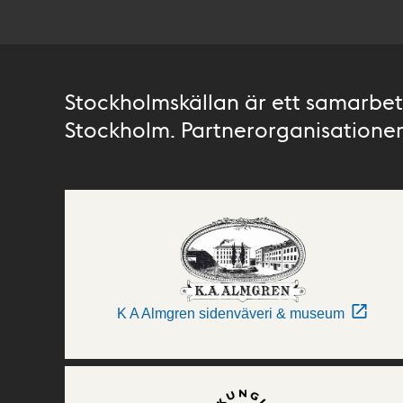
Stockholmskällan är ett samarbete
Stockholm. Partnerorganisationer 
K A Almgren sidenväveri & museum