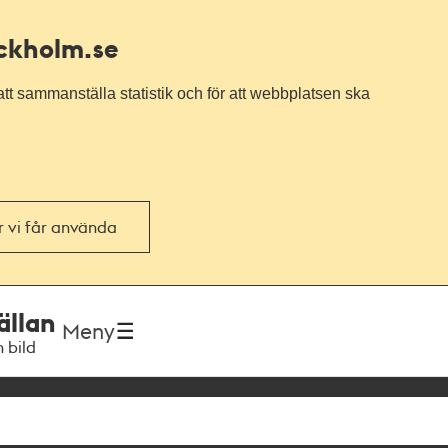
ockholm.se
tt sammanställa statistik och för att webbplatsen ska
or vi får använda
ällan
Meny
h bild