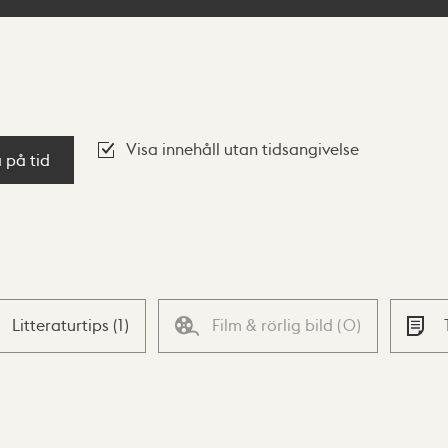
Visa innehåll utan tidsangivelse
a på tid
Litteraturtips
(
1
)
Film & rörlig bild
(
0
)