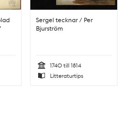
blad
Sergel tecknar / Per
"
Bjurström
1740 till 1814
Tid
Litteraturtips
Typ