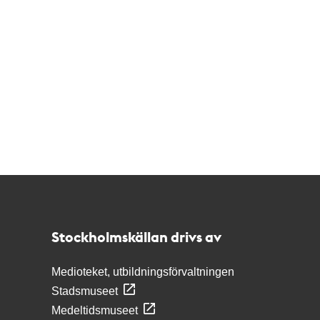
Kontakt
Stockholmskällan
Stockholmskällan drivs av
Medioteket, utbildningsförvaltningen
Stadsmuseet
Medeltidsmuseet