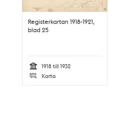
Registerkartan 1918-1921,
blad 25
1918 till 1932
Tid
Karta
Typ