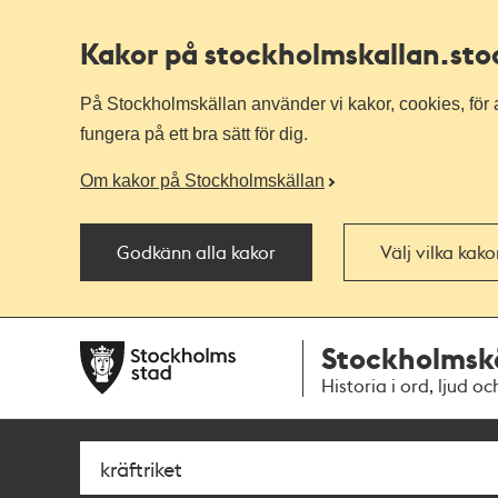
Kakor på stockholmskallan
.st
På Stockholmskällan använder vi kakor, cookies, för a
fungera på ett bra sätt för dig.
Om kakor på Stockholmskällan
Godkänn alla kakor
Välj vilka kak
Till
Till
Stockholmsk
navigationen
huvudinnehållet
Historia i ord, ljud oc
Sök
Fritextsök