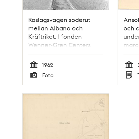
Roslagsvägen söderut
Ansö
mellan Albano och
och a
Kräftriket. I fonden
under
Wenner-Gren Centers
marat
kontorshus i 25 våningar.
1962
Tid
Tid
Foto
Typ
Typ