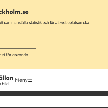
ockholm.se
tt sammanställa statistik och för att webbplatsen ska
or vi får använda
ällan
Meny
h bild