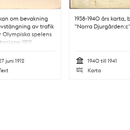
kan om bevakning
1938-1940 års karta, 
vstängning av trafik
"Norra Djurgården:c
 Olympiska spelens
onlopp 1912
27 juni 1912
1940 till 1941
Tid
Text
Karta
Typ