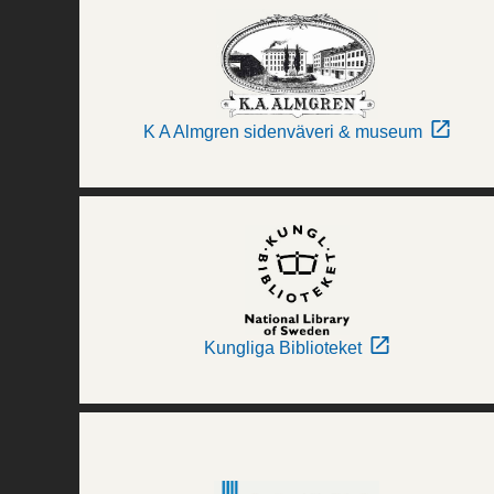
K A Almgren sidenväveri & museum
Kungliga Biblioteket