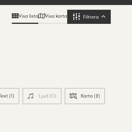
Visa karta
Visa lista
Filtrera
Filtrera
Text
(
1
)
Ljud
(
0
)
Karta
(
2
)