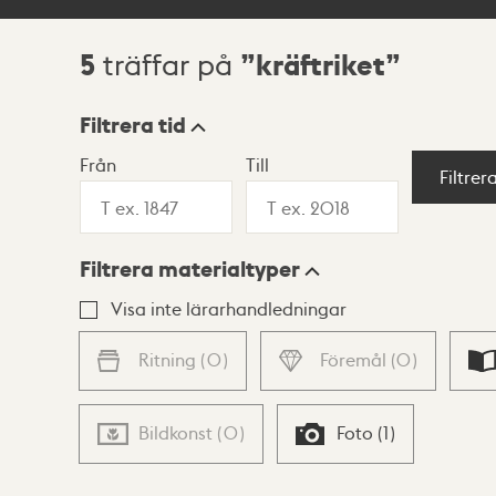
5
kräftriket
träffar på
Sökresultat
Filtrera tid
Från
Till
Visningsläge
Filtrer
Filtrera materialtyper
Lista
Karta
Visa inte lärarhandledningar
Ritning
(
0
)
Föremål
(
0
)
Bildkonst
(
0
)
Foto
(
1
)