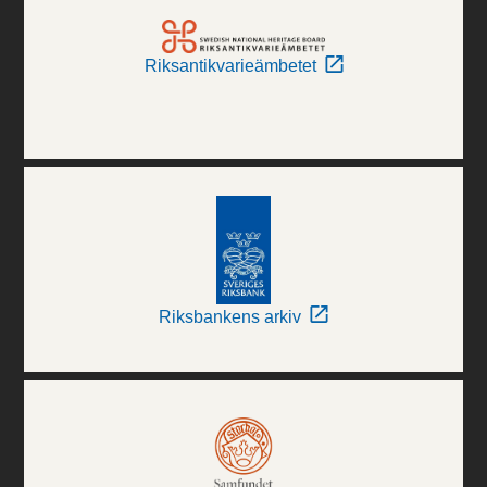
Riksantikvarieämbetet
Riksbankens arkiv