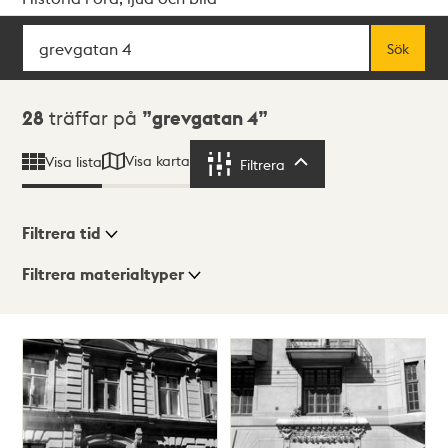
Sök
Fritextsök
Sök
Sökresultat
28
träffar på
grevgatan 4
Visa karta
Visa lista
Filtrera
Filtrera
Filtrera tid
Filtrera materialtyper
Visningsläge
Totalt
28
träffar
Lista
Karta