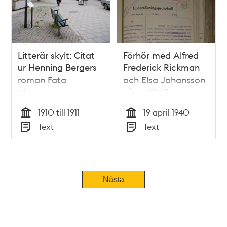
Litterär skylt: Citat
Förhör med Alfred
ur Henning Bergers
Frederick Rickman
roman Fata
och Elsa Johansson
Morgana
våren 1940
1910 till 1911
19 april 1940
Tid
Tid
Text
Text
Typ
Typ
Nästa