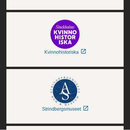
Kvinnohistoriska
Strindbergsmuseet