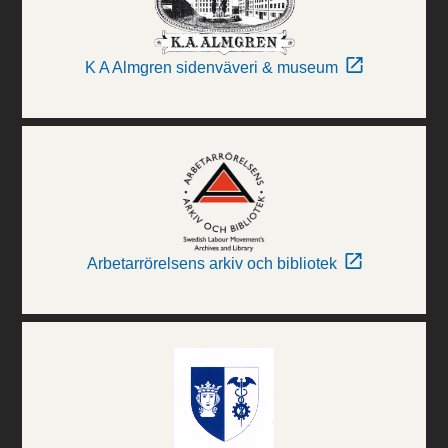
K A Almgren sidenväveri & museum
Arbetarrörelsens arkiv och bibliotek