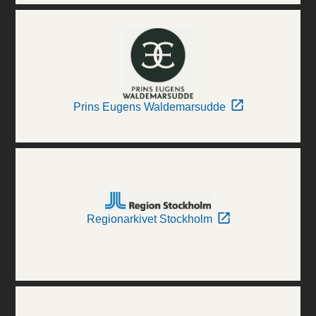
Prins Eugens Waldemarsudde
Regionarkivet Stockholm