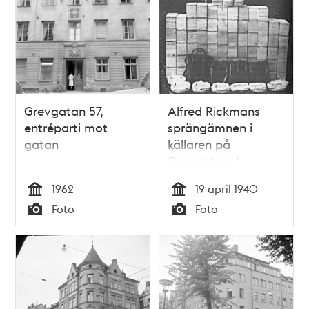
Grevgatan 57,
Alfred Rickmans
entréparti mot
sprängämnen i
gatan
källaren på
Grevgatan 4
1962
19 april 1940
Tid
Tid
Foto
Foto
Typ
Typ