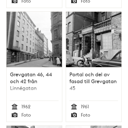
Foto
Foto
Typ
Typ
Grevgatan 46, 44
Portal och del av
och 42 från
fasad till Grevgatan
Linnégatan
45
1962
1961
Tid
Tid
Foto
Foto
Typ
Typ