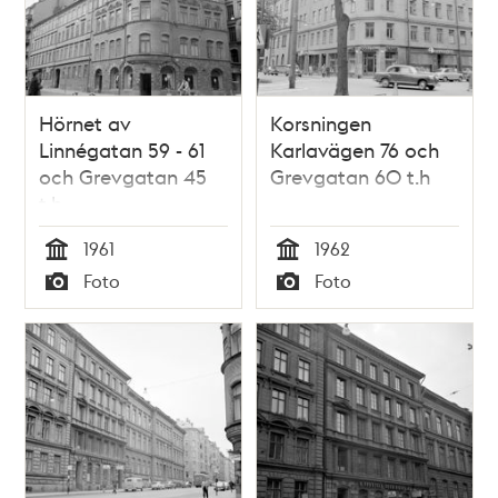
Hörnet av
Korsningen
Linnégatan 59 - 61
Karlavägen 76 och
och Grevgatan 45
Grevgatan 60 t.h
t.h.
1961
1962
Tid
Tid
Foto
Foto
Typ
Typ