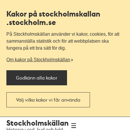
Kakor på stockholmskallan
.stockholm.se
På Stockholmskällan använder vi kakor, cookies, för att
sammanställa statistik och för att webbplatsen ska
fungera på ett bra sätt för dig.
Om kakor på Stockholmskällan
Godkänn alla kakor
Välj vilka kakor vi får använda
Till
Till
Stockholmskällan
navigationen
huvudinnehållet
Historia i ord, ljud och bild