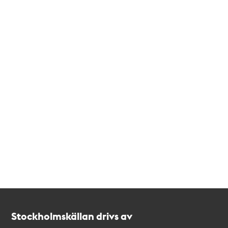
Kontakt
Stockholmskällan
Stockholmskällan drivs av