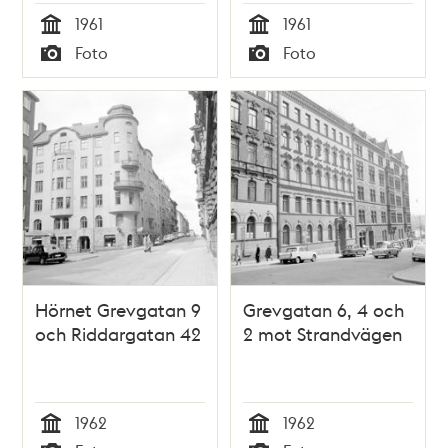
1961
1961
Tid
Tid
Foto
Foto
Typ
Typ
Hörnet Grevgatan 9
Grevgatan 6, 4 och
och Riddargatan 42
2 mot Strandvägen
1962
1962
Tid
Tid