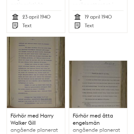
antinazistiskt
sprängattentat i
sprängattentat i
Oxelösunds hamn,
23 april 1940
19 april 1940
Oxelösunds hamn,
1940
Tid
Tid
Text
Text
1940
Typ
Typ
Förhör med Harry
Förhör med åtta
Walker Gill
engelsmän
angående planerat
angående planerat