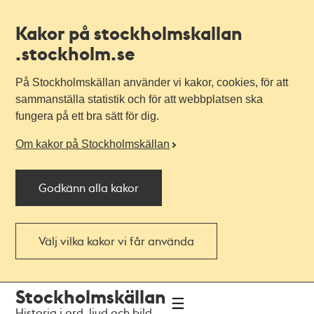
Kakor på stockholmskallan
.stockholm.se
På Stockholmskällan använder vi kakor, cookies, för att
sammanställa statistik och för att webbplatsen ska
fungera på ett bra sätt för dig.
Om kakor på Stockholmskällan
Godkänn alla kakor
Välj vilka kakor vi får använda
Till
Till
Stockholmskällan
navigationen
huvudinnehållet
Historia i ord, ljud och bild