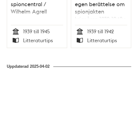
spioncentral /
egen berättelse om
Wilhelm Agrell
spionjakten
krigsåren 1939-1942 :
så gick det till när
1939 till 1945
1939 till 1942
säkerhetstjänsten
Tid
Tid
Litteraturtips
Litteraturtips
skapades / Leif
Typ
Typ
Björkman
Uppdaterad
2025-04-02