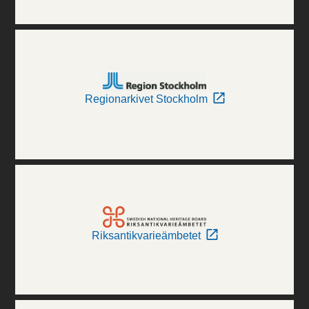
Regionarkivet Stockholm
Riksantikvarieämbetet