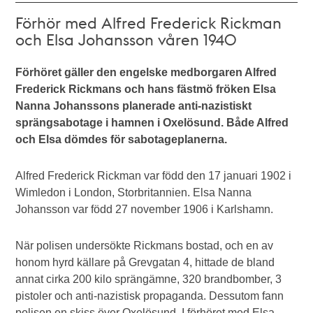
Förhör med Alfred Frederick Rickman
och Elsa Johansson våren 1940
Förhöret gäller den engelske medborgaren Alfred
Frederick Rickmans och hans fästmö fröken Elsa
Nanna Johanssons planerade anti-nazistiskt
sprängsabotage i hamnen i Oxelösund. Både Alfred
och Elsa dömdes för sabotageplanerna.
Alfred Frederick Rickman var född den 17 januari 1902 i
Wimledon i London, Storbritannien. Elsa Nanna
Johansson var född 27 november 1906 i Karlshamn.
När polisen undersökte Rickmans bostad, och en av
honom hyrd källare på Grevgatan 4, hittade de bland
annat cirka 200 kilo sprängämne, 320 brandbomber, 3
pistoler och anti-nazistisk propaganda. Dessutom fann
polisen en skiss över Oxelösund. I förhöret med Elsa