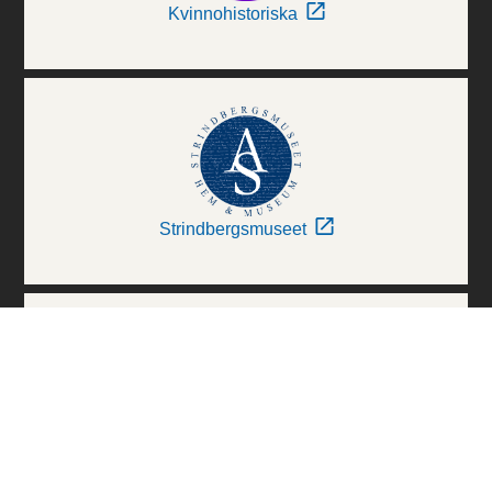
Kvinnohistoriska
Strindbergsmuseet
Thielska Galleriet