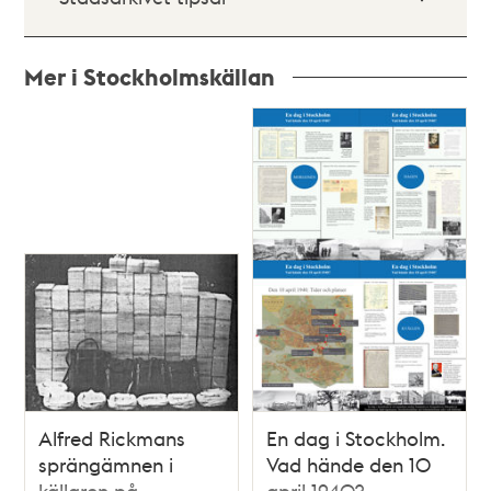
Mer i Stockholmskällan
Relaterade
poster
och
teman
Alfred Rickmans
En dag i Stockholm.
sprängämnen i
Vad hände den 10
källaren på
april 1940?