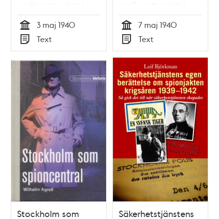
sprängattentat i
sprängattentat i
Oxelösunds hamn
Oxelösunds hamn,
3 maj 1940
7 maj 1940
1940
Tid
Tid
Text
Text
Typ
Typ
Stockholm som
Säkerhetstjänstens