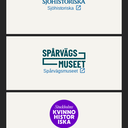
Sjöhistoriska
Spårvägsmuseet