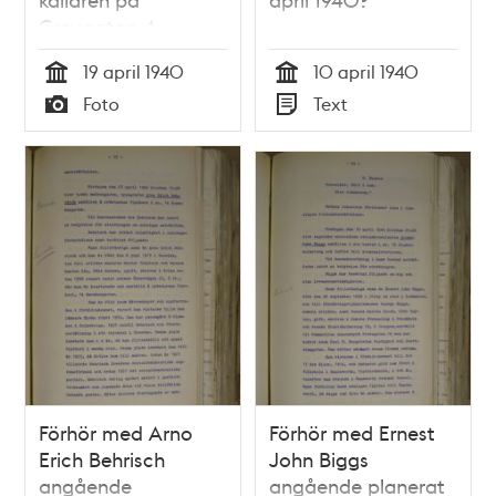
Grevgatan 4
19 april 1940
10 april 1940
Tid
Tid
Foto
Text
Typ
Typ
Förhör med Arno
Förhör med Ernest
Erich Behrisch
John Biggs
angående
angående planerat