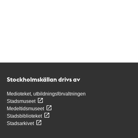
Kontakt
Stockholmskällan
Stockholmskällan drivs av
Medioteket, utbildningsförvaltningen
Stadsmuseet
Medeltidsmuseet
Stadsbiblioteket
Stadsarkivet