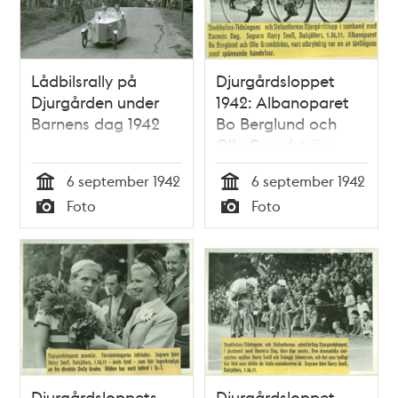
Lådbilsrally på
Djurgårdsloppet
Djurgården under
1942: Albanoparet
Barnens dag 1942
Bo Berglund och
Olle Grundström,
vars utbrytning var
6 september 1942
6 september 1942
en av tävlingens
Tid
Tid
Foto
Foto
mest spännande
Typ
Typ
händelser
Djurgårdsloppets
Djurgårdsloppet