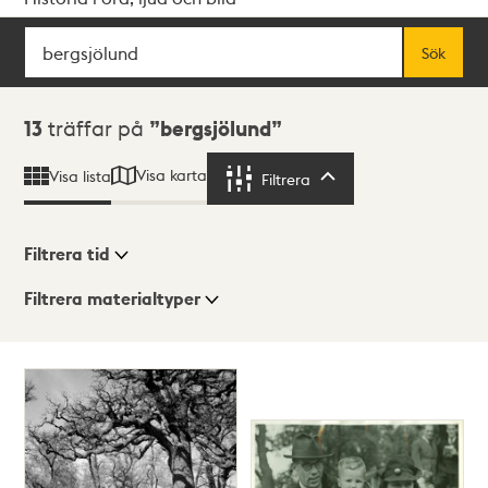
Sök
Fritextsök
Sök
Sökresultat
13
träffar på
bergsjölund
Visa karta
Visa lista
Filtrera
Filtrera
Filtrera tid
Filtrera materialtyper
Visningsläge
Totalt
13
träffar
Lista
Karta