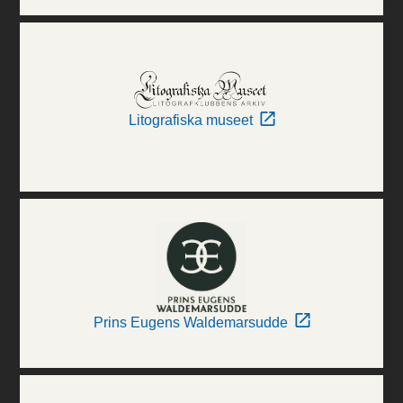
Litografiska museet
Prins Eugens Waldemarsudde