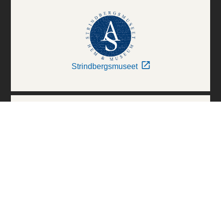
Strindbergsmuseet
Thielska Galleriet