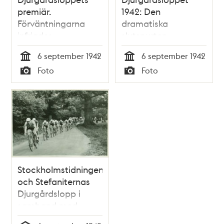
premiär.
1942: Den
Förväntningarna
dramatiska
infriades
slutspurten
6 september 1942
6 september 1942
Tid
Tid
Foto
Foto
Typ
Typ
Stockholmstidningens
och Stefaniternas
Djurgårdslopp i
samband med
Barnens Dag