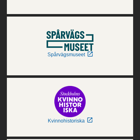
Spårvägsmuseet
Kvinnohistoriska