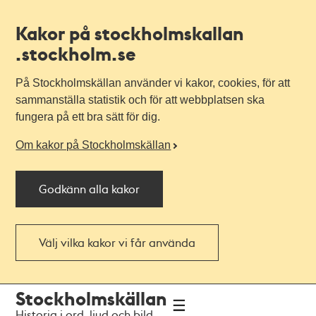
Kakor på stockholmskallan
.stockholm.se
På Stockholmskällan använder vi kakor, cookies, för att
sammanställa statistik och för att webbplatsen ska
fungera på ett bra sätt för dig.
Om kakor på Stockholmskällan
Godkänn alla kakor
Välj vilka kakor vi får använda
Till
Till
Stockholmskällan
navigationen
huvudinnehållet
Historia i ord, ljud och bild