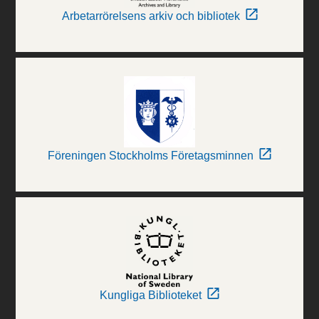
Arbetarrörelsens arkiv och bibliotek
Föreningen Stockholms Företagsminnen
Kungliga Biblioteket