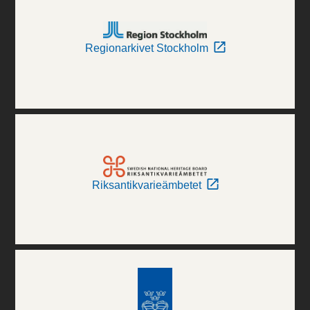
Regionarkivet Stockholm
Riksantikvarieämbetet