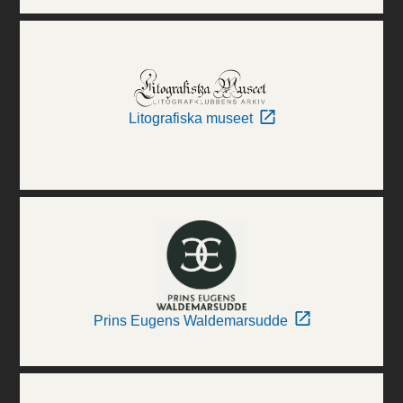
Litografiska museet
Prins Eugens Waldemarsudde