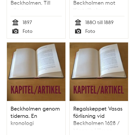
Beckholmen. Till
Beckholmen mot
vänster
Kastellholmen
Kastellholmen med
1897
1880 till 1889
Skeppsholmen
Tid
Tid
Foto
Foto
Typ
Typ
Beckholmen genom
Regalskeppet Vasas
tiderna. En
förlisning vid
kronologi
Beckholmen 1628 /
Magnus Ullman