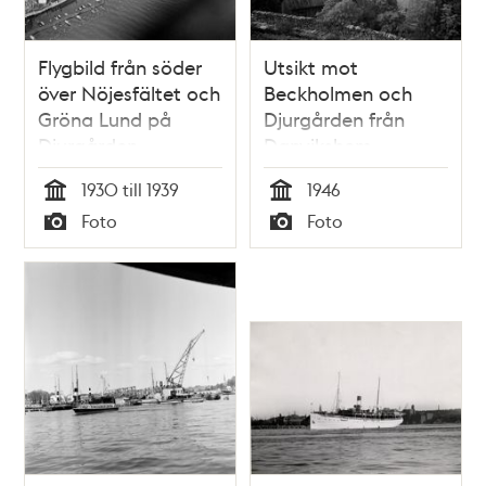
Flygbild från söder
Utsikt mot
över Nöjesfältet och
Beckholmen och
Gröna Lund på
Djurgården från
Djurgården.
Danvikshem
Beckholmen i
1930 till 1939
1946
fonden.
Tid
Tid
Foto
Foto
Typ
Typ