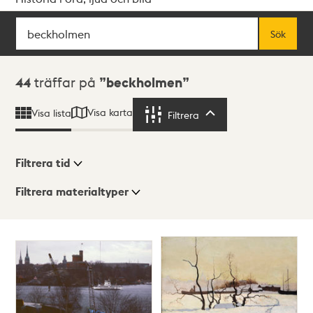
Sök
Fritextsök
Sök
Sökresultat
44
träffar på
beckholmen
Visa karta
Visa lista
Filtrera
Filtrera
Filtrera tid
Filtrera materialtyper
Visningsläge
Totalt
44
träffar
Lista
Karta