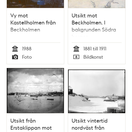
Vy mot
Utsikt mot
Kastellholmen från
Beckholmen. I
Beckholmen
bakgrunden Södra
bergen.
1988
1881 till 1911
Tid
Tid
Foto
Bildkonst
Typ
Typ
Utsikt från
Utsikt vintertid
Erstaklippan mot
nordväst från