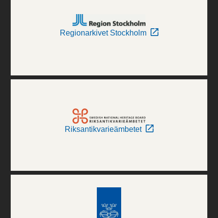
Regionarkivet Stockholm
Riksantikvarieämbetet