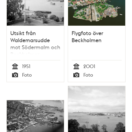
Utsikt från
Flygfoto över
Waldemarsudde
Beckholmen
mot Södermalm och
Beckholmen
1951
2001
Tid
Tid
Foto
Foto
Typ
Typ