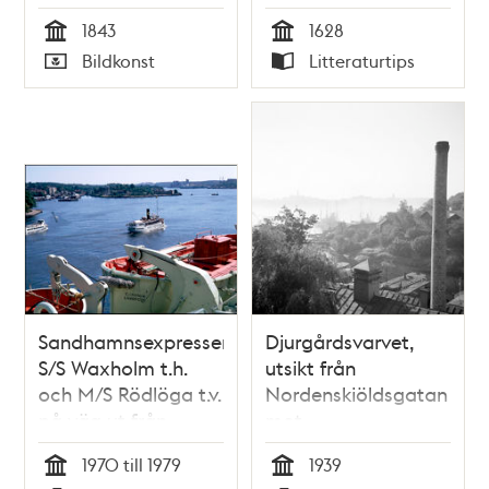
Mats Wahl ; bilder
1843
1628
av Sven Nordqvist ;
Tid
Tid
Bildkonst
Litteraturtips
faktaunderlag och
Typ
Typ
faktatext av Birgitta
Stapf m.fl.
Sandhamnsexpressen
Djurgårdsvarvet,
S/S Waxholm t.h.
utsikt från
och M/S Rödlöga t.v.
Nordenskiöldsgatan
på väg ut från
mot
Skeppsbron
Beckholmssundet
1970 till 1979
1939