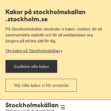
Kakor på stockholmskallan
.stockholm.se
På Stockholmskällan använder vi kakor, cookies, för att
sammanställa statistik och för att webbplatsen ska
fungera på ett bra sätt för dig.
Om kakor på Stockholmskällan
Godkänn alla kakor
Välj vilka kakor vi får använda
Till
Till
Stockholmskällan
navigationen
huvudinnehållet
Historia i ord, ljud och bild