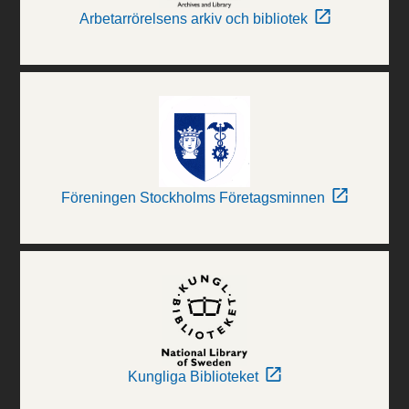
Arbetarrörelsens arkiv och bibliotek
Föreningen Stockholms Företagsminnen
Kungliga Biblioteket