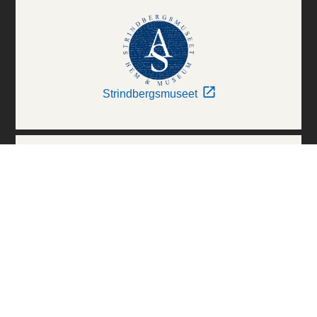
Strindbergsmuseet
Thielska Galleriet