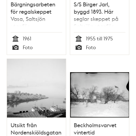
Bärgningsarbeten
S/S Birger Jarl,
för regalskeppet
byggd 1893. Här
Vasa, Saltsjön
seglar skeppet på
utanför
Saltsjön utanför
Beckholmen. I
Beckholmen. I
1961
1955 till 1975
förgrunden
bakgrunden
Tid
Tid
Foto
Foto
sightseeingbåt
Saltsjöqvarn.
Typ
Typ
Utsikt från
Beckholmsvarvet
Nordenskiöldsgatan
vintertid