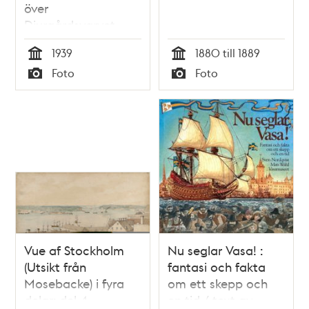
över
Djurgårdsvarvet
mot
1939
1880 till 1889
Beckholmssundet
Tid
Tid
Foto
Foto
och Beckholmen
Typ
Typ
Vue af Stockholm
Nu seglar Vasa! :
(Utsikt från
fantasi och fakta
Mosebacke) i fyra
om ett skepp och
delar: del 4
en tid / text av