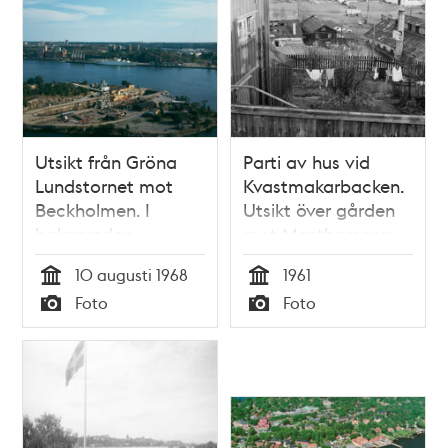
Utsikt från Gröna
Parti av hus vid
Lundstornet mot
Kvastmakarbacken.
Beckholmen. I
Utsikt över gården
bakgrunden
mot Masthamnen,
Masthamnen,
Beckholmen och
10 augusti 1968
1961
Danviksklippan och
Djurgården
Tid
Tid
Foto
Foto
nybyggnation på
Typ
Typ
Henriksdalsberget