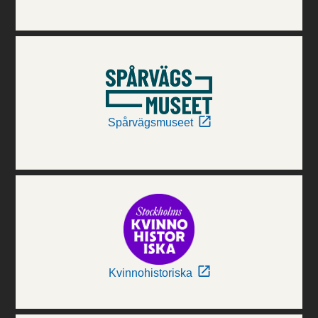
Spårvägsmuseet
Kvinnohistoriska