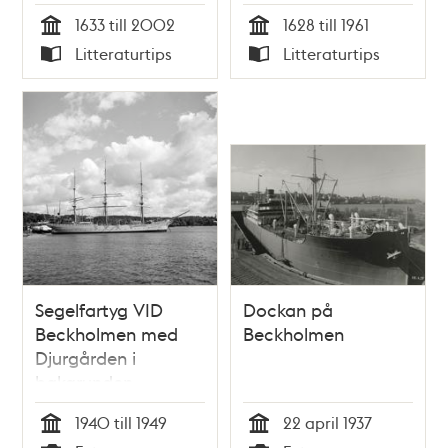
1633 till 2002
1628 till 1961
Tid
Tid
Litteraturtips
Litteraturtips
Typ
Typ
Segelfartyg VID
Dockan på
Beckholmen med
Beckholmen
Djurgården i
bakgrunden
1940 till 1949
22 april 1937
Tid
Tid