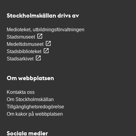
Kontakt
Stockholmskällan
Stockholmskällan drivs av
Medioteket, utbildningsförvaltningen
Stadsmuseet
Medeltidsmuseet
Stadsbiblioteket
Stadsarkivet
Om webbplatsen
Kontakta oss
Om Stockholmskällan
Tillgänglighetsredogörelse
Om kakor på webbplatsen
Sociala medier