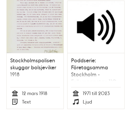
Stockholmspolisen
Poddserie:
skuggar bolsjeviker
Företagsamma
1918
Stockholm -
Folkungagatan 110,
Fernando Di Luca
12 mars 1918
1971 till 2023
Tid
Tid
Text
Ljud
Typ
Typ