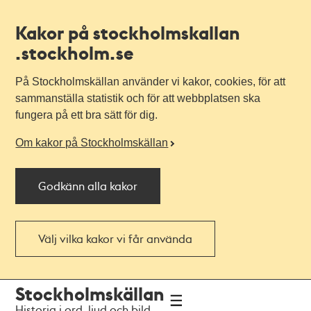
Kakor på stockholmskallan
.stockholm.se
På Stockholmskällan använder vi kakor, cookies, för att
sammanställa statistik och för att webbplatsen ska
fungera på ett bra sätt för dig.
Om kakor på Stockholmskällan
Godkänn alla kakor
Välj vilka kakor vi får använda
Till
Till
Stockholmskällan
navigationen
huvudinnehållet
Historia i ord, ljud och bild