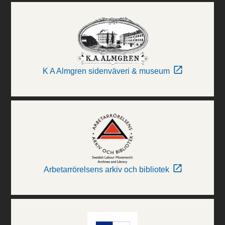
K A Almgren sidenväveri & museum
Arbetarrörelsens arkiv och bibliotek