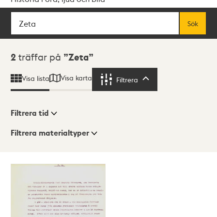
Sök
Fritextsök
Sök
Sökresultat
2
träffar på
Zeta
Visa karta
Visa lista
Filtrera
Filtrera
Filtrera tid
Filtrera materialtyper
Visningsläge
Totalt
2
träffar
Lista
Karta