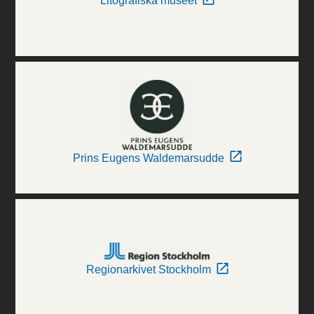
Litografiska museet
Prins Eugens Waldemarsudde
Regionarkivet Stockholm