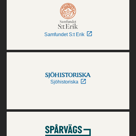
Samfundet S:t Erik
Sjöhistoriska