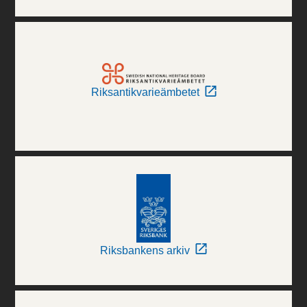
Riksantikvarieämbetet
Riksbankens arkiv