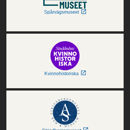
Spårvägsmuseet
Kvinnohistoriska