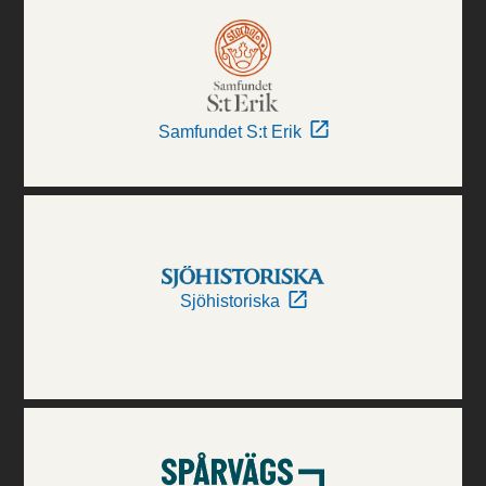
Samfundet S:t Erik
Sjöhistoriska