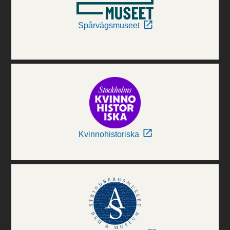
Spårvägsmuseet
Kvinnohistoriska