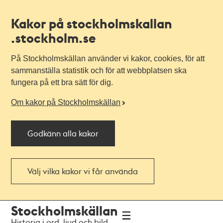
Kakor på stockholmskallan
.stockholm.se
På Stockholmskällan använder vi kakor, cookies, för att
sammanställa statistik och för att webbplatsen ska
fungera på ett bra sätt för dig.
Om kakor på Stockholmskällan
Godkänn alla kakor
Välj vilka kakor vi får använda
Till
Till
Stockholmskällan
navigationen
huvudinnehållet
Historia i ord, ljud och bild