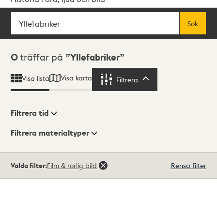
Sök
Fritextsök
Sök
Sökresultat
0
träffar på
Yllefabriker
Visa karta
Visa lista
Filtrera
Filtrera
Filtrera tid
Filtrera materialtyper
Visningsläge
Totalt
Valda filter:
Film & rörlig bild
Rensa filter
0
träffar
Lista
Karta