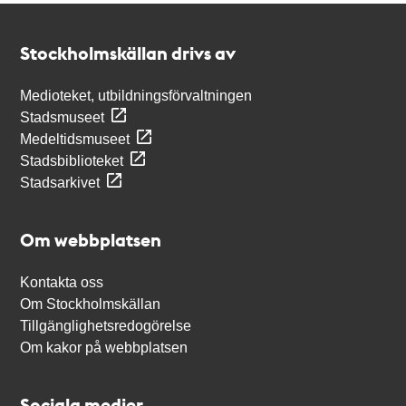
Kontakt
Stockholmskällan
Stockholmskällan drivs av
Medioteket, utbildningsförvaltningen
Stadsmuseet
Medeltidsmuseet
Stadsbiblioteket
Stadsarkivet
Om webbplatsen
Kontakta oss
Om Stockholmskällan
Tillgänglighetsredogörelse
Om kakor på webbplatsen
Sociala medier