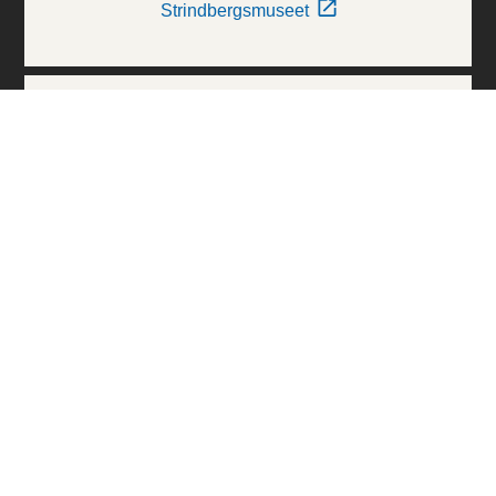
Strindbergsmuseet
Thielska Galleriet
Världskulturmuseerna