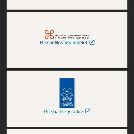
Riksantikvarieämbetet
Riksbankens arkiv