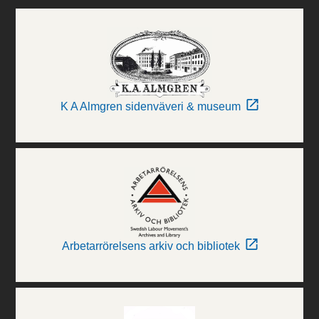
K A Almgren sidenväveri & museum
Arbetarrörelsens arkiv och bibliotek