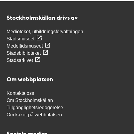
Kontakt
Stockholmskällan
Stockholmskällan drivs av
Medioteket, utbildningsförvaltningen
Stadsmuseet
Medeltidsmuseet
Stadsbiblioteket
Stadsarkivet
Om webbplatsen
Kontakta oss
Om Stockholmskällan
Tillgänglighetsredogörelse
Om kakor på webbplatsen
Sociala medier