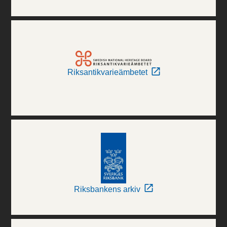
Riksantikvarieämbetet
Riksbankens arkiv