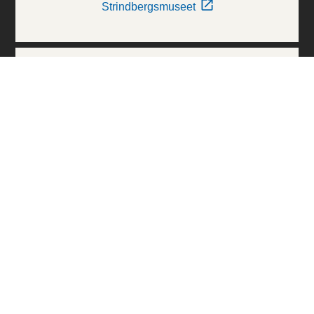
Strindbergsmuseet
Thielska Galleriet
Världskulturmuseerna