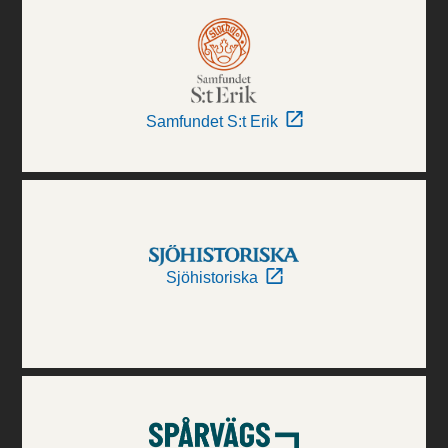
Samfundet S:t Erik
Sjöhistoriska