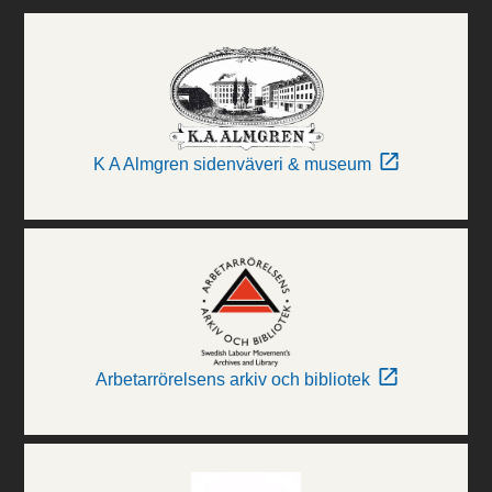
K A Almgren sidenväveri & museum
Arbetarrörelsens arkiv och bibliotek