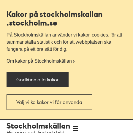
Kakor på stockholmskallan
.stockholm.se
På Stockholmskällan använder vi kakor, cookies, för att
sammanställa statistik och för att webbplatsen ska
fungera på ett bra sätt för dig.
Om kakor på Stockholmskällan
Godkänn alla kakor
Välj vilka kakor vi får använda
Till
Till
Stockholmskällan
navigationen
huvudinnehållet
Historia i ord, ljud och bild