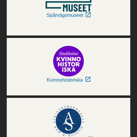
Spårvägsmuseet
Kvinnohistoriska