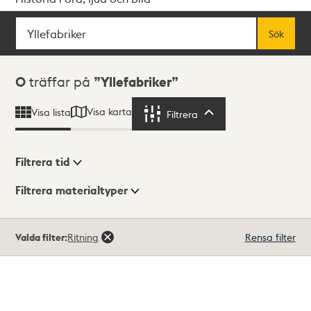
Sök
Fritextsök
Sök
Sökresultat
0
träffar på
Yllefabriker
Visa karta
Visa lista
Filtrera
Filtrera
Filtrera tid
Filtrera materialtyper
Visningsläge
Totalt
Valda filter:
Ritning
Rensa filter
0
träffar
Lista
Karta