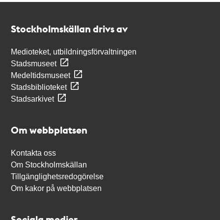
Kontakt
Stockholmskällan
Stockholmskällan drivs av
Medioteket, utbildningsförvaltningen
Stadsmuseet
Medeltidsmuseet
Stadsbiblioteket
Stadsarkivet
Om webbplatsen
Kontakta oss
Om Stockholmskällan
Tillgänglighetsredogörelse
Om kakor på webbplatsen
Sociala medier