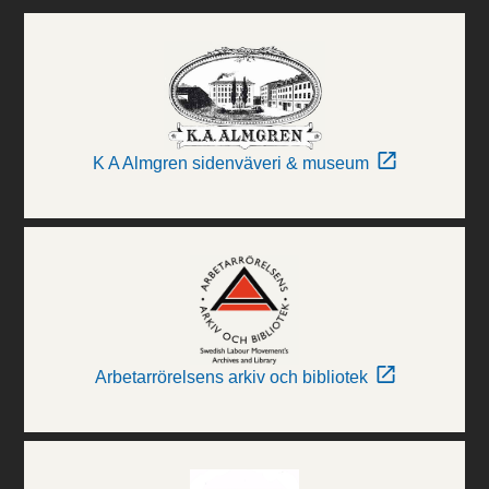
K A Almgren sidenväveri & museum
Arbetarrörelsens arkiv och bibliotek