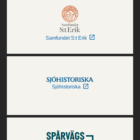
Samfundet S:t Erik
Sjöhistoriska