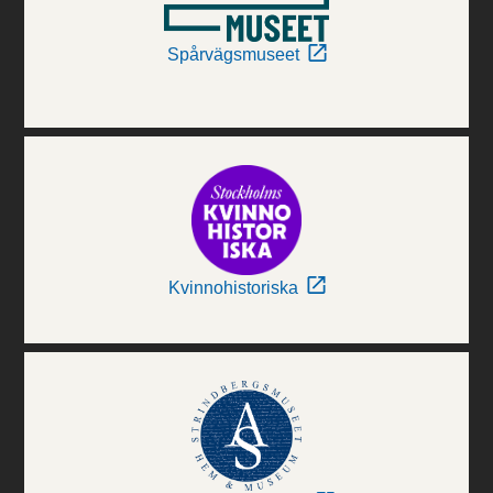
Spårvägsmuseet
Kvinnohistoriska