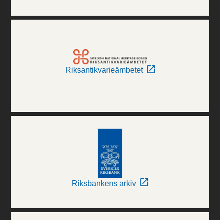
Riksantikvarieämbetet
Riksbankens arkiv