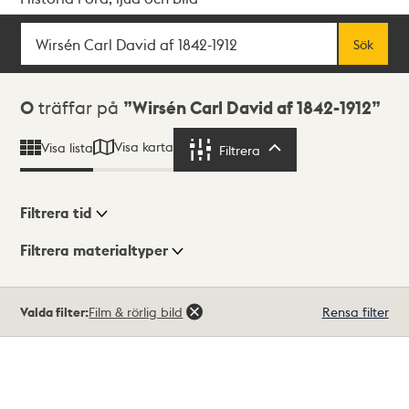
Sök
Fritextsök
Sök
Sökresultat
0
träffar på
Wirsén Carl David af 1842-1912
Visa karta
Visa lista
Filtrera
Filtrera
Filtrera tid
Filtrera materialtyper
Visningsläge
Totalt
Valda filter:
Film & rörlig bild
Rensa filter
0
träffar
Lista
Karta