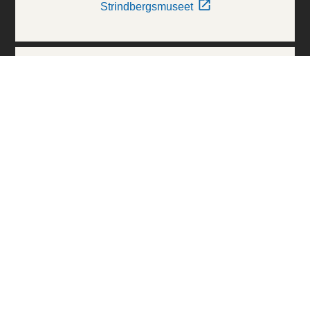
Strindbergsmuseet
Thielska Galleriet
Världskulturmuseerna