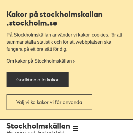
Kakor på stockholmskallan
.stockholm.se
På Stockholmskällan använder vi kakor, cookies, för att
sammanställa statistik och för att webbplatsen ska
fungera på ett bra sätt för dig.
Om kakor på Stockholmskällan
Godkänn alla kakor
Välj vilka kakor vi får använda
Till
Till
Stockholmskällan
navigationen
huvudinnehållet
Historia i ord, ljud och bild