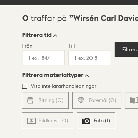
0
Wirsén Carl David
träffar på
Sökresultat
Filtrera tid
Från
Till
Visningsläge
Filtrer
Filtrera materialtyper
Lista
Karta
Visa inte lärarhandledningar
Ritning
(
0
)
Föremål
(
0
)
Bildkonst
(
0
)
Foto
(
1
)