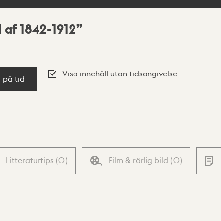
 af 1842-1912
Visa innehåll utan tidsangivelse
a på tid
Litteraturtips
(
0
)
Film & rörlig bild
(
0
)