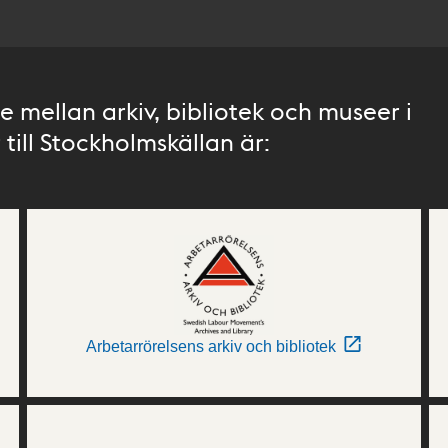
 mellan arkiv, bibliotek och museer i
till Stockholmskällan är:
Arbetarrörelsens arkiv och bibliotek