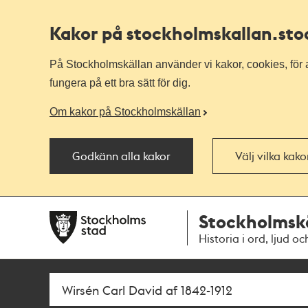
Kakor på stockholmskallan
.st
På Stockholmskällan använder vi kakor, cookies, för a
fungera på ett bra sätt för dig.
Om kakor på Stockholmskällan
Godkänn alla kakor
Välj vilka kak
Till
Till
Stockholmsk
navigationen
huvudinnehållet
Historia i ord, ljud oc
Sök
Fritextsök