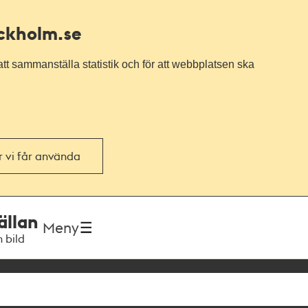
ockholm.se
tt sammanställa statistik och för att webbplatsen ska
or vi får använda
ällan
Meny
h bild