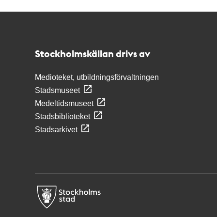
Kontakt
Stockholmskällan
Stockholmskällan drivs av
Medioteket, utbildningsförvaltningen
Stadsmuseet
Medeltidsmuseet
Stadsbiblioteket
Stadsarkivet