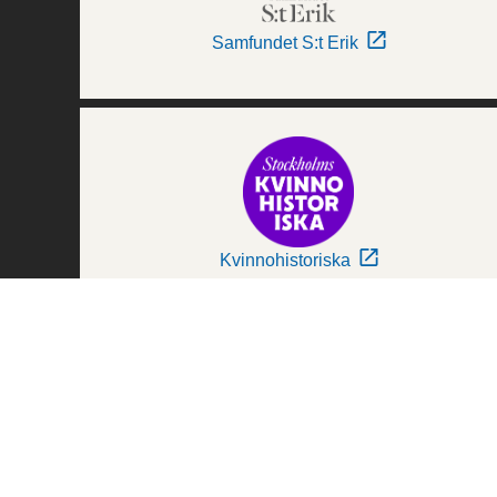
Samfundet S:t Erik
Kvinnohistoriska
Världskulturmuseerna