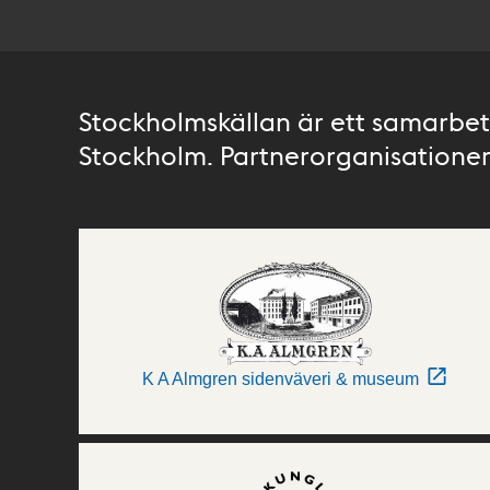
Stockholmskällan är ett samarbete
Stockholm. Partnerorganisationer 
K A Almgren sidenväveri & museum