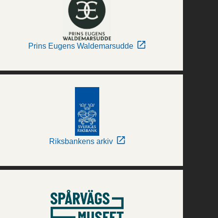
Prins Eugens Waldemarsudde
Riksbankens arkiv