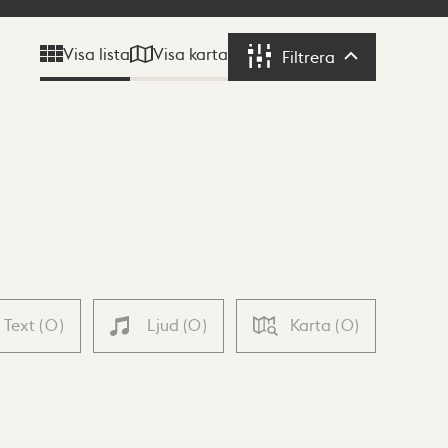
Visa karta
Visa lista
Filtrera
Filtrera
Text
(
0
)
Ljud
(
0
)
Karta
(
0
)