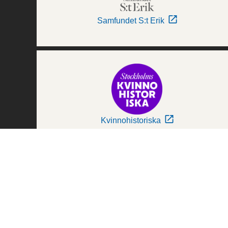
Samfundet S:t Erik
Kvinnohistoriska
Världskulturmuseerna