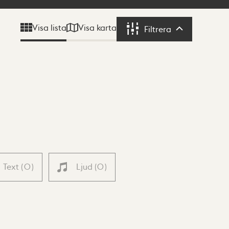
Visa karta
Visa lista
Filtrera
Filtrera
Text
(
0
)
Ljud
(
0
)