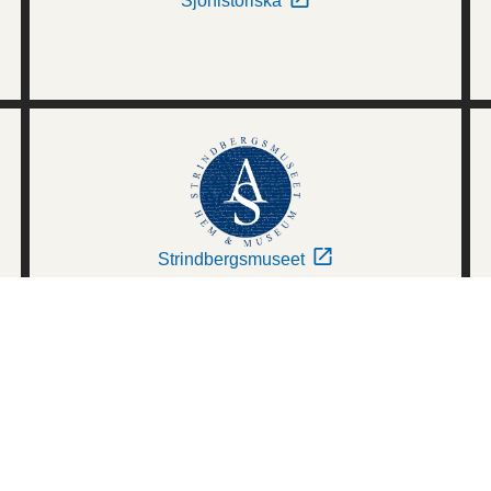
Sjöhistoriska
Strindbergsmuseet