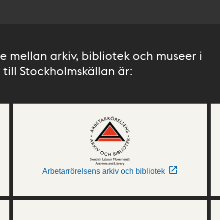
 mellan arkiv, bibliotek och museer i
till Stockholmskällan är:
Arbetarrörelsens arkiv och bibliotek