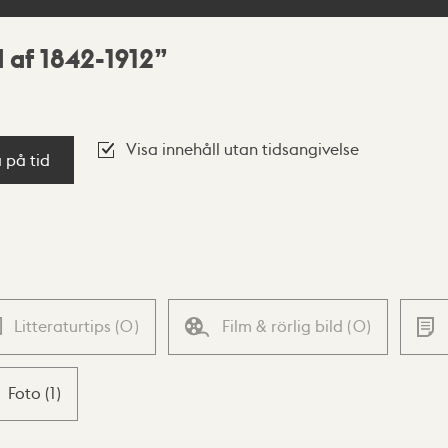
 af 1842-1912
Visa innehåll utan tidsangivelse
a på tid
Litteraturtips
(
0
)
Film & rörlig bild
(
0
)
Foto
(
1
)