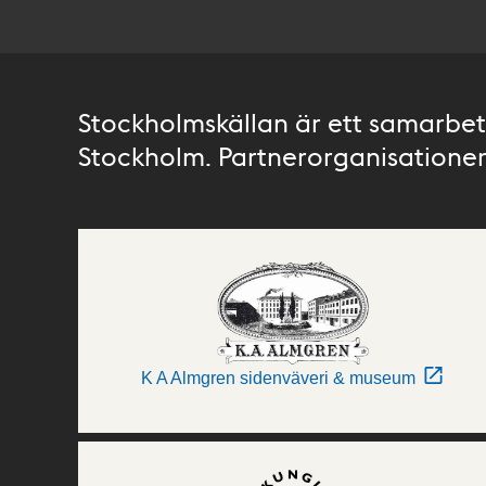
Stockholmskällan är ett samarbete
Stockholm. Partnerorganisationer 
K A Almgren sidenväveri & museum