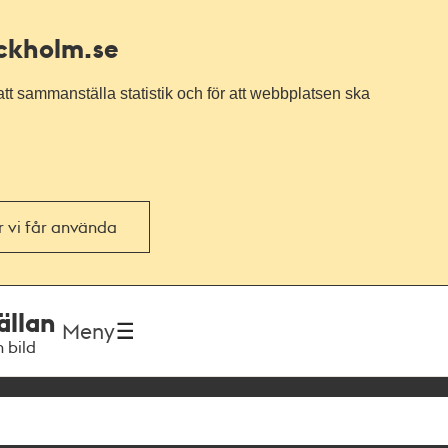
ockholm.se
tt sammanställa statistik och för att webbplatsen ska
or vi får använda
ällan
Meny
h bild