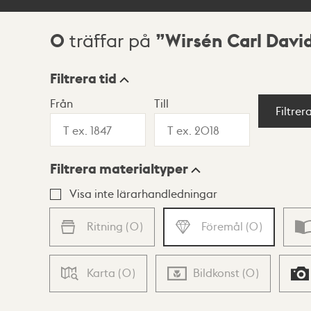
0
Wirsén Carl David
träffar på
Sökresultat
Filtrera tid
Från
Till
Visningsläge
Filtrer
Filtrera materialtyper
Lista
Karta
Visa inte lärarhandledningar
Ritning
(
0
)
Föremål
(
0
)
Karta
(
0
)
Bildkonst
(
0
)