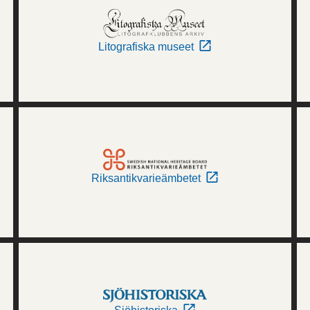
Litografiska museet
Riksantikvarieämbetet