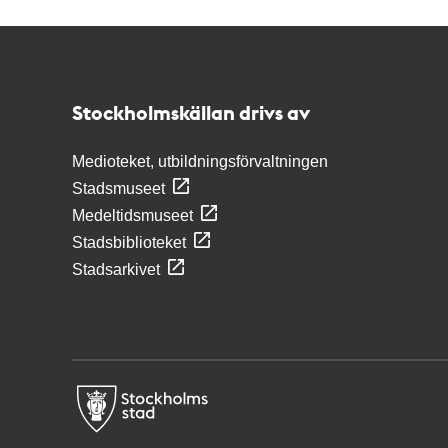
Kontakt
Stockholmskällan
Stockholmskällan drivs av
Medioteket, utbildningsförvaltningen
Stadsmuseet
Medeltidsmuseet
Stadsbiblioteket
Stadsarkivet