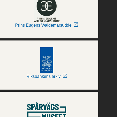
Prins Eugens Waldemarsudde
Riksbankens arkiv