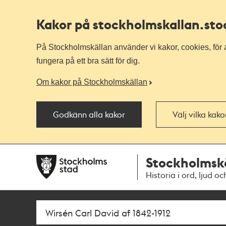
Kakor på stockholmskallan
.st
På Stockholmskällan använder vi kakor, cookies, för a
fungera på ett bra sätt för dig.
Om kakor på Stockholmskällan
Godkänn alla kakor
Välj vilka kak
Till
Till
Stockholmsk
navigationen
huvudinnehållet
Historia i ord, ljud oc
Sök
Fritextsök