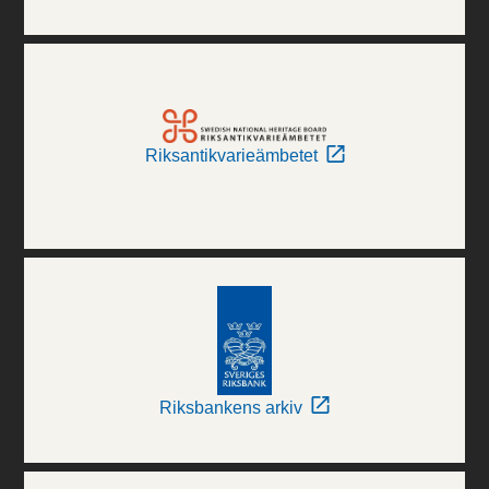
Riksantikvarieämbetet
Riksbankens arkiv