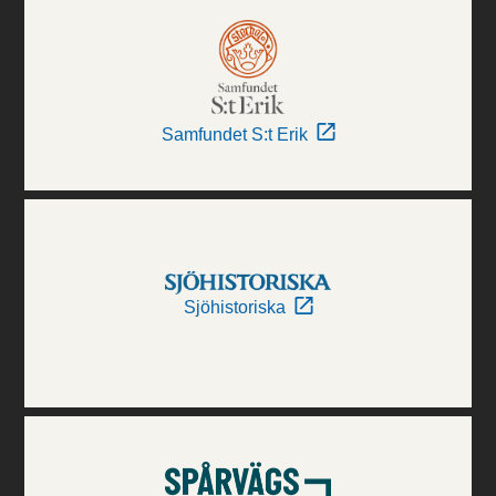
Samfundet S:t Erik
Sjöhistoriska