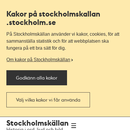
Kakor på stockholmskallan
.stockholm.se
På Stockholmskällan använder vi kakor, cookies, för att
sammanställa statistik och för att webbplatsen ska
fungera på ett bra sätt för dig.
Om kakor på Stockholmskällan
Godkänn alla kakor
Välj vilka kakor vi får använda
Till
Till
Stockholmskällan
navigationen
huvudinnehållet
Historia i ord, ljud och bild