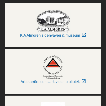
K A Almgren sidenväveri & museum
Arbetarrörelsens arkiv och bibliotek