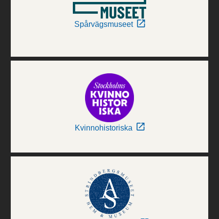
Spårvägsmuseet
Kvinnohistoriska