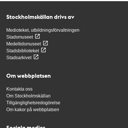
Kontakt
Stockholmskällan
Stockholmskällan drivs av
Medioteket, utbildningsförvaltningen
Stadsmuseet
Medeltidsmuseet
Stadsbiblioteket
Stadsarkivet
Om webbplatsen
Kontakta oss
Om Stockholmskällan
Tillgänglighetsredogörelse
Om kakor på webbplatsen
Sociala medier