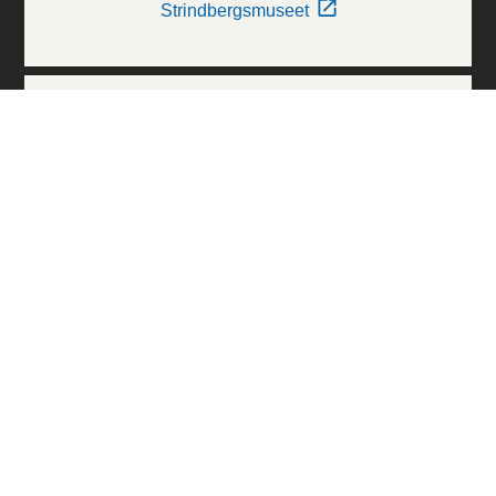
Strindbergsmuseet
Thielska Galleriet
Världskulturmuseerna