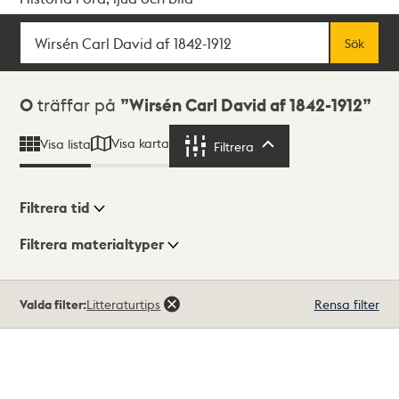
Sök
Fritextsök
Sök
Sökresultat
0
träffar på
Wirsén Carl David af 1842-1912
Visa karta
Visa lista
Filtrera
Filtrera
Filtrera tid
Filtrera materialtyper
Visningsläge
Totalt
Valda filter:
Litteraturtips
Rensa filter
0
träffar
Lista
Karta