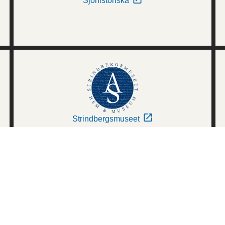
Sjöhistoriska
Strindbergsmuseet