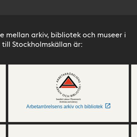
 mellan arkiv, bibliotek och museer i
till Stockholmskällan är:
Arbetarrörelsens arkiv och bibliotek