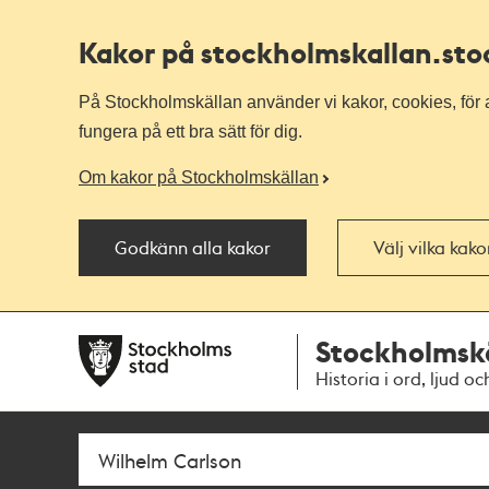
Kakor på stockholmskallan
.st
På Stockholmskällan använder vi kakor, cookies, för a
fungera på ett bra sätt för dig.
Om kakor på Stockholmskällan
Godkänn alla kakor
Välj vilka kak
Till
Till
Stockholmsk
navigationen
huvudinnehållet
Historia i ord, ljud oc
Sök
Fritextsök