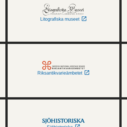
Litografiska museet
Riksantikvarieämbetet