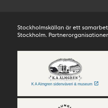
Stockholmskällan är ett samarbete
Stockholm. Partnerorganisationer 
K A Almgren sidenväveri & museum