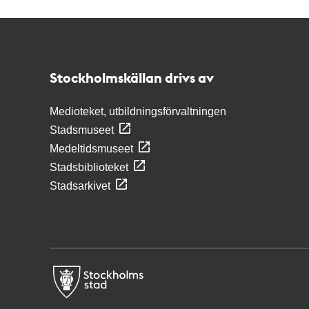
Kontakt
Stockholmskällan
Stockholmskällan drivs av
Medioteket, utbildningsförvaltningen
Stadsmuseet
Medeltidsmuseet
Stadsbiblioteket
Stadsarkivet