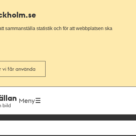
ockholm.se
tt sammanställa statistik och för att webbplatsen ska
or vi får använda
ällan
Meny
h bild