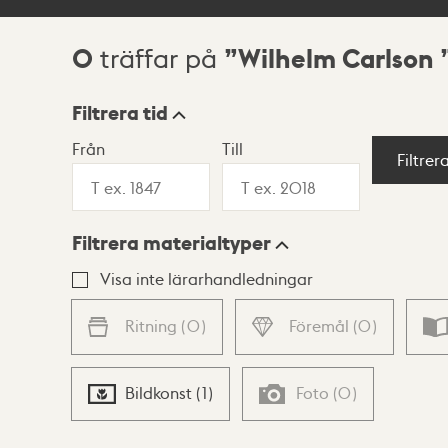
0
Wilhelm Carlson
träffar på
Sökresultat
Filtrera tid
Från
Till
Visningsläge
Filtrer
Filtrera materialtyper
Lista
Karta
Visa inte lärarhandledningar
Ritning
(
0
)
Föremål
(
0
)
Bildkonst
(
1
)
Foto
(
0
)