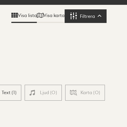
Visa karta
Visa lista
Filtrera
Filtrera
Text
(
1
)
Ljud
(
0
)
Karta
(
0
)