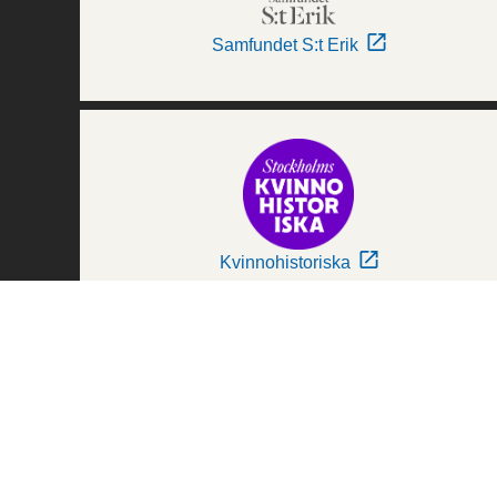
Samfundet S:t Erik
Kvinnohistoriska
Världskulturmuseerna