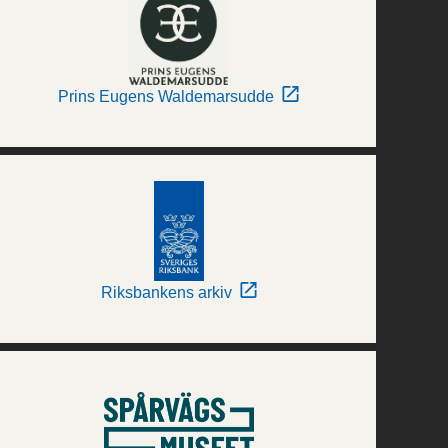
Prins Eugens Waldemarsudde
Riksbankens arkiv