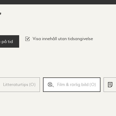
Visa innehåll utan tidsangivelse
a på tid
Litteraturtips
(
0
)
Film & rörlig bild
(
0
)