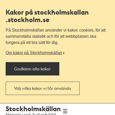
Kakor på stockholmskallan
.stockholm.se
På Stockholmskällan använder vi kakor, cookies, för att
sammanställa statistik och för att webbplatsen ska
fungera på ett bra sätt för dig.
Om kakor på Stockholmskällan
Godkänn alla kakor
Välj vilka kakor vi får använda
Till
Till
Stockholmskällan
navigationen
huvudinnehållet
Historia i ord, ljud och bild