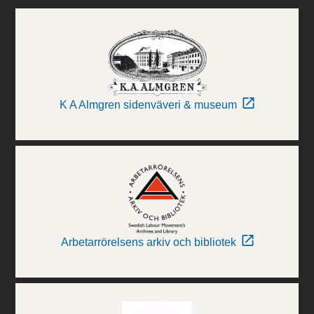
K A Almgren sidenväveri & museum
Arbetarrörelsens arkiv och bibliotek