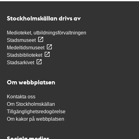
Kontakt
Stockholmskällan
Stockholmskällan drivs av
Medioteket, utbildningsförvaltningen
Stadsmuseet
Medeltidsmuseet
Stadsbiblioteket
Stadsarkivet
Om webbplatsen
Kontakta oss
Om Stockholmskällan
Tillgänglighetsredogörelse
Om kakor på webbplatsen
Sociala medier