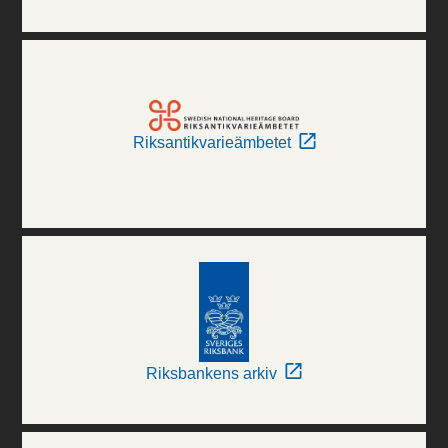
Riksantikvarieämbetet
Riksbankens arkiv