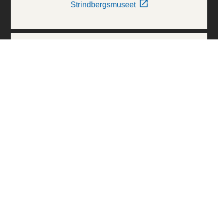
Strindbergsmuseet
Thielska Galleriet
Världskulturmuseerna