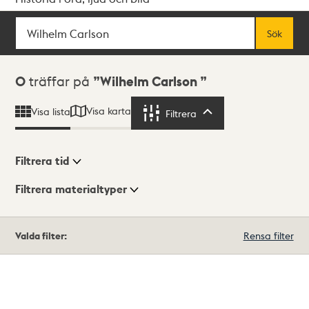
Sök
Fritextsök
Sök
Sökresultat
0
träffar på
Wilhelm Carlson
Visa karta
Visa lista
Filtrera
Filtrera
Filtrera tid
Filtrera materialtyper
Visningsläge
Totalt
Valda filter:
Rensa filter
0
träffar
Lista
Karta