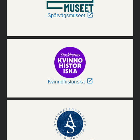
Spårvägsmuseet
Kvinnohistoriska