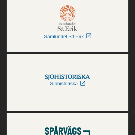
Samfundet S:t Erik
Sjöhistoriska