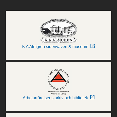
K A Almgren sidenväveri & museum
Arbetarrörelsens arkiv och bibliotek