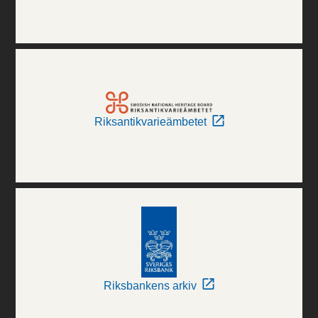
Riksantikvarieämbetet
Riksbankens arkiv