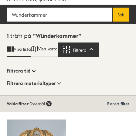
Sök
Fritextsök
Sök
Sökresultat
1
träff på
Wünderkammer
Visa karta
Visa lista
Filtrera
Filtrera
Filtrera tid
Filtrera materialtyper
Visningsläge
Totalt
Valda filter:
Föremål
Rensa filter
1
träffar
Lista
Karta