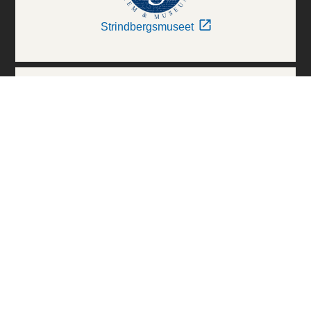
Strindbergsmuseet
Thielska Galleriet
Världskulturmuseerna