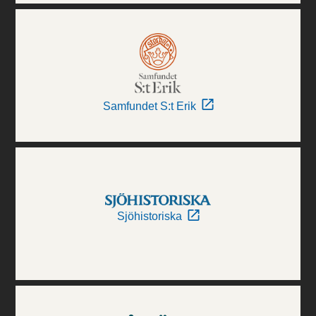
Samfundet S:t Erik
Sjöhistoriska