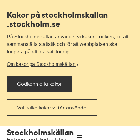
Kakor på stockholmskallan
.stockholm.se
På Stockholmskällan använder vi kakor, cookies, för att
sammanställa statistik och för att webbplatsen ska
fungera på ett bra sätt för dig.
Om kakor på Stockholmskällan
Godkänn alla kakor
Välj vilka kakor vi får använda
Till
Till
Stockholmskällan
navigationen
huvudinnehållet
Historia i ord, ljud och bild