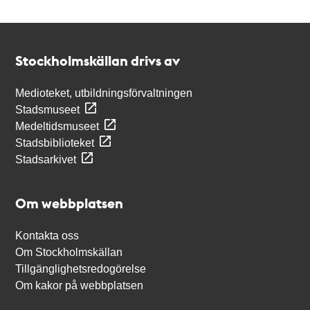
Kontakt
Stockholmskällan
Stockholmskällan drivs av
Medioteket, utbildningsförvaltningen
Stadsmuseet
Medeltidsmuseet
Stadsbiblioteket
Stadsarkivet
Om webbplatsen
Kontakta oss
Om Stockholmskällan
Tillgänglighetsredogörelse
Om kakor på webbplatsen