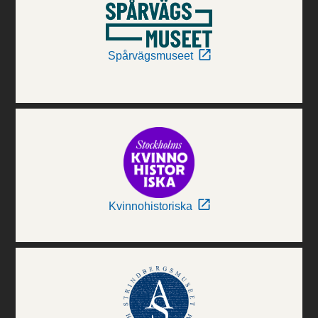
Spårvägsmuseet
Kvinnohistoriska