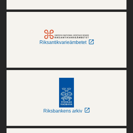
Riksantikvarieämbetet
Riksbankens arkiv