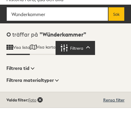
Sök
Fritextsök
Sök
Sökresultat
0
träffar på
Wünderkammer
Visa karta
Visa lista
Filtrera
Filtrera
Filtrera tid
Filtrera materialtyper
Visningsläge
Totalt
Valda filter:
Foto
Rensa filter
0
träffar
Lista
Karta