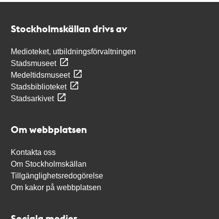
Kontakt
Stockholmskällan
Stockholmskällan drivs av
Medioteket, utbildningsförvaltningen
Stadsmuseet
Medeltidsmuseet
Stadsbiblioteket
Stadsarkivet
Om webbplatsen
Kontakta oss
Om Stockholmskällan
Tillgänglighetsredogörelse
Om kakor på webbplatsen
Sociala medier