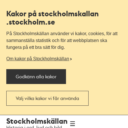
Kakor på stockholmskallan
.stockholm.se
På Stockholmskällan använder vi kakor, cookies, för att
sammanställa statistik och för att webbplatsen ska
fungera på ett bra sätt för dig.
Om kakor på Stockholmskällan
Godkänn alla kakor
Välj vilka kakor vi får använda
Till
Till
Stockholmskällan
navigationen
huvudinnehållet
Historia i ord, ljud och bild