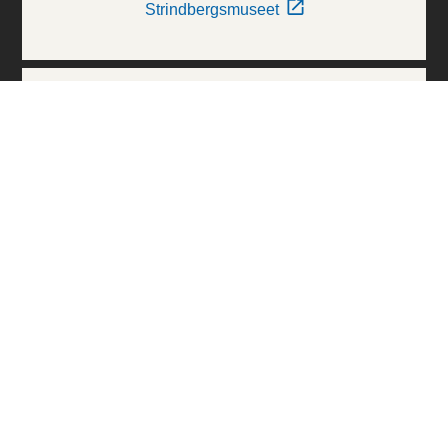
Strindbergsmuseet
Thielska Galleriet
Världskulturmuseerna