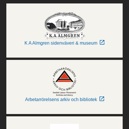
K A Almgren sidenväveri & museum
Arbetarrörelsens arkiv och bibliotek