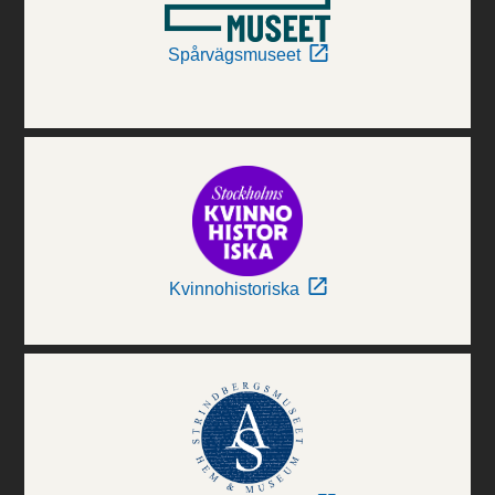
Spårvägsmuseet
Kvinnohistoriska