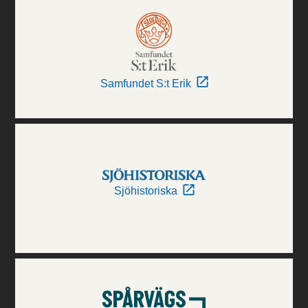
Samfundet S:t Erik
Sjöhistoriska