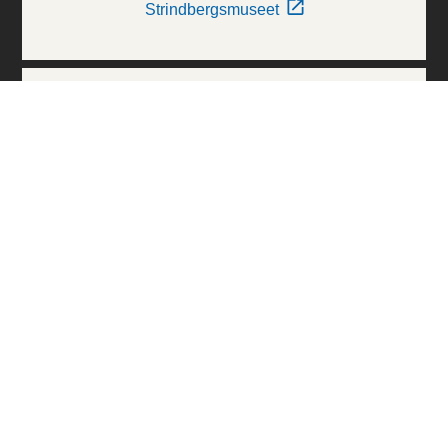
Strindbergsmuseet
Thielska Galleriet
Världskulturmuseerna