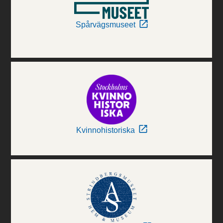
Spårvägsmuseet
Kvinnohistoriska