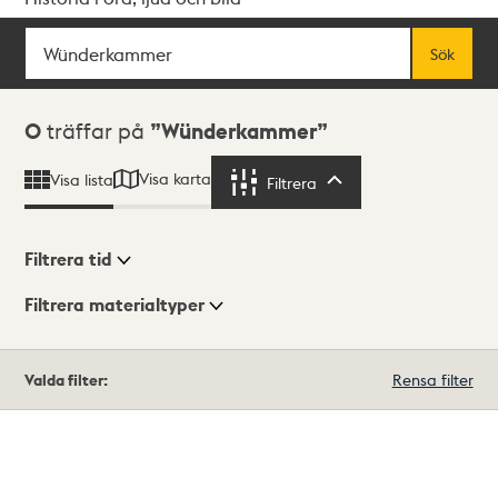
Sök
Fritextsök
Sök
Sökresultat
0
träffar på
Wünderkammer
Visa karta
Visa lista
Filtrera
Filtrera
Filtrera tid
Filtrera materialtyper
Visningsläge
Totalt
Valda filter:
Rensa filter
0
träffar
Lista
Karta