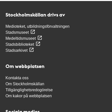
Kontakt
Stockholmskällan
Stockholmskällan drivs av
Medioteket, utbildningsförvaltningen
Stadsmuseet
Medeltidsmuseet
Stadsbiblioteket
Stadsarkivet
Om webbplatsen
Kontakta oss
Om Stockholmskällan
Tillgänglighetsredogörelse
Om kakor på webbplatsen
Sociala medier