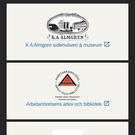
K A Almgren sidenväveri & museum
Arbetarrörelsens arkiv och bibliotek