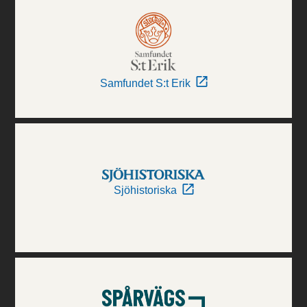
Samfundet S:t Erik
Sjöhistoriska