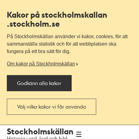
Kakor på stockholmskallan
.stockholm.se
På Stockholmskällan använder vi kakor, cookies, för att
sammanställa statistik och för att webbplatsen ska
fungera på ett bra sätt för dig.
Om kakor på Stockholmskällan
Godkänn alla kakor
Välj vilka kakor vi får använda
Till
Till
Stockholmskällan
navigationen
huvudinnehållet
Historia i ord, ljud och bild