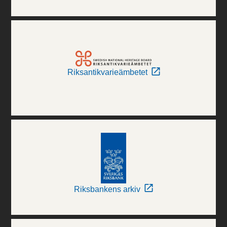
Riksantikvarieämbetet
Riksbankens arkiv