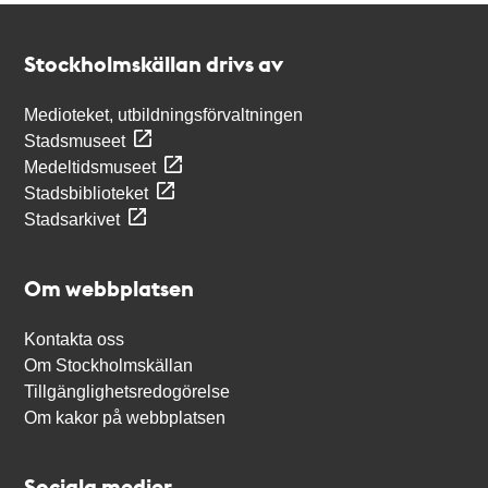
Kontakt
Stockholmskällan
Stockholmskällan drivs av
Medioteket, utbildningsförvaltningen
Stadsmuseet
Medeltidsmuseet
Stadsbiblioteket
Stadsarkivet
Om webbplatsen
Kontakta oss
Om Stockholmskällan
Tillgänglighetsredogörelse
Om kakor på webbplatsen
Sociala medier