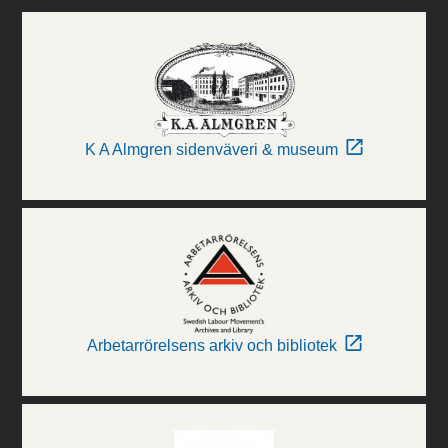
K A Almgren sidenväveri & museum
Arbetarrörelsens arkiv och bibliotek