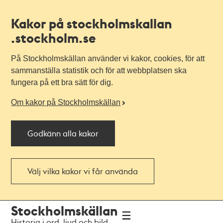
Kakor på stockholmskallan
.stockholm.se
På Stockholmskällan använder vi kakor, cookies, för att
sammanställa statistik och för att webbplatsen ska
fungera på ett bra sätt för dig.
Om kakor på Stockholmskällan
Godkänn alla kakor
Välj vilka kakor vi får använda
Till
Till
Stockholmskällan
navigationen
huvudinnehållet
Historia i ord, ljud och bild