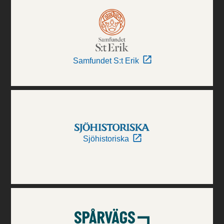
Samfundet S:t Erik
Sjöhistoriska