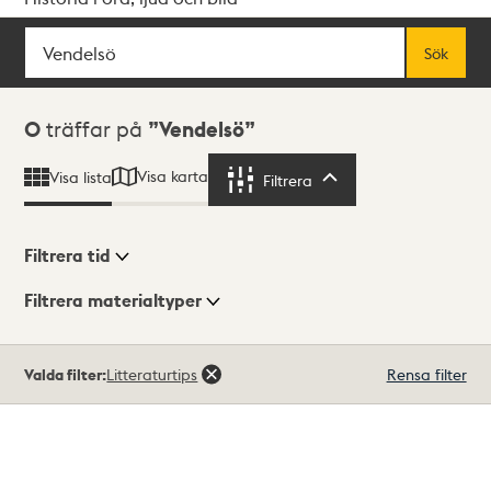
Sök
Fritextsök
Sök
Sökresultat
0
träffar på
Vendelsö
Visa karta
Visa lista
Filtrera
Filtrera
Filtrera tid
Filtrera materialtyper
Visningsläge
Totalt
Valda filter:
Litteraturtips
Rensa filter
0
träffar
Lista
Karta