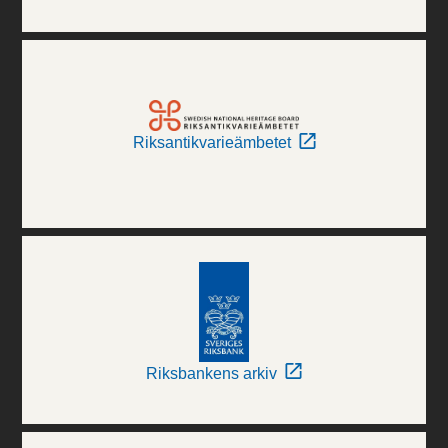
Riksantikvarieämbetet
Riksbankens arkiv