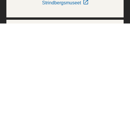
Strindbergsmuseet
Thielska Galleriet
Världskulturmuseerna