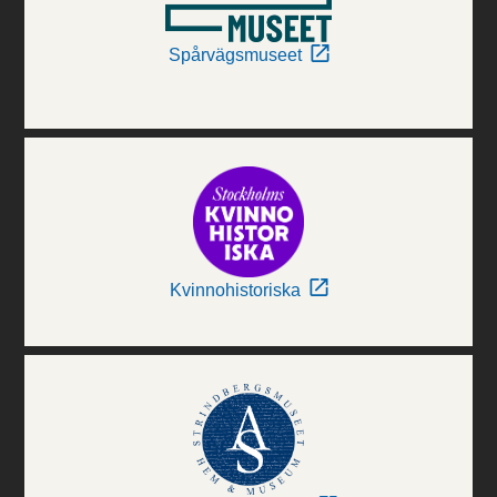
Spårvägsmuseet
Kvinnohistoriska