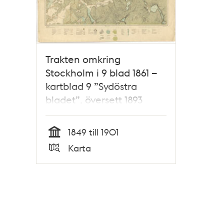
Trakten omkring
Stockholm i 9 blad 1861 –
kartblad 9 ”Sydöstra
bladet”, översett 1893
1849 till 1901
Tid
Karta
Typ