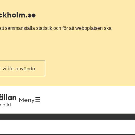
ockholm.se
tt sammanställa statistik och för att webbplatsen ska
or vi får använda
ällan
Meny
h bild