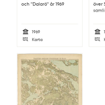
och "Dalarö" år 1969
över 
samli
1969
Tid
Tid
Karta
Typ
Typ