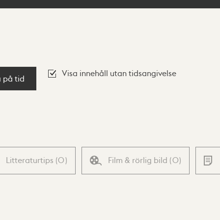
Visa innehåll utan tidsangivelse
a på tid
Litteraturtips
(
0
)
Film & rörlig bild
(
0
)