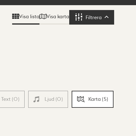
Visa karta
Visa lista
Filtrera
Filtrera
Text
(
0
)
Ljud
(
0
)
Karta
(
5
)