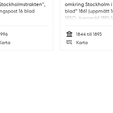
Stockholmstrakten",
omkring Stockholm i
ngspost 16 blad
blad” 1861 (uppmätt 
1850, översedd 1891-1
1996
1844 till 1893
Tid
Karta
Karta
Typ