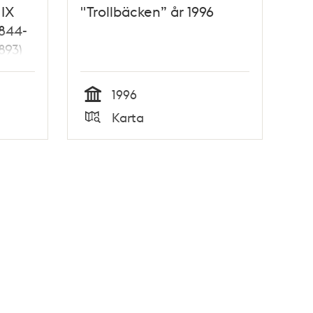
 IX
"Trollbäcken” år 1996
1844-
893)
1996
Tid
Karta
Typ