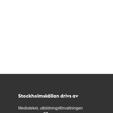
Kontakt
Stockholmskällan
Stockholmskällan drivs av
Medioteket, utbildningsförvaltningen