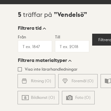
5
Vendelsö
träffar på
Sökresultat
Filtrera tid
Från
Till
Visningsläge
Filtrer
Filtrera materialtyper
Lista
Karta
Visa inte lärarhandledningar
Ritning
(
0
)
Föremål
(
0
)
Bildkonst
(
0
)
Foto
(
0
)