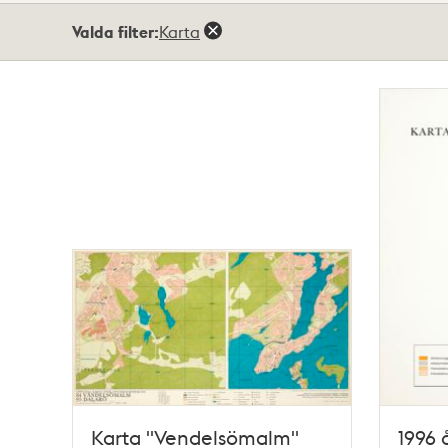
Totalt
Valda filter:
Karta
5
träffar
Karta "Vendelsömalm"
1996 å