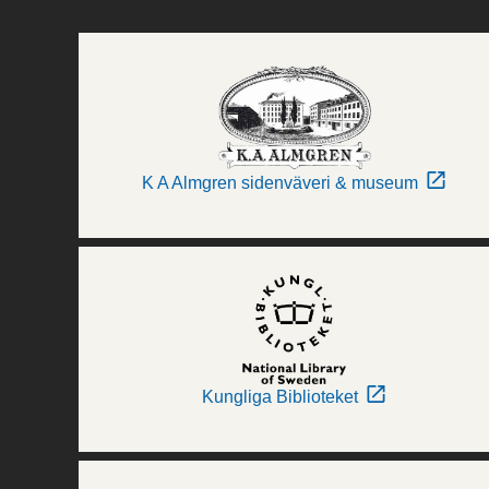
K A Almgren sidenväveri & museum
Kungliga Biblioteket