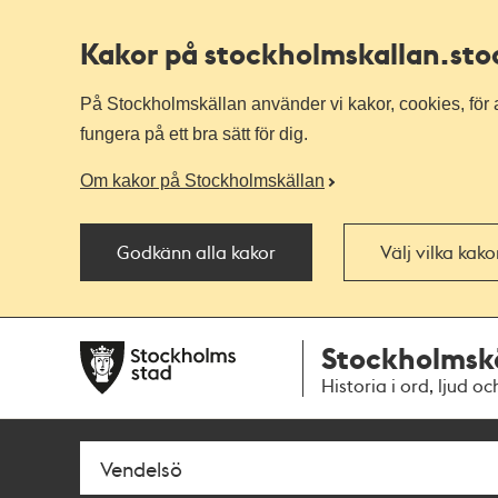
Kakor på stockholmskallan
.st
På Stockholmskällan använder vi kakor, cookies, för a
fungera på ett bra sätt för dig.
Om kakor på Stockholmskällan
Godkänn alla kakor
Välj vilka kak
Till
Till
Stockholmsk
navigationen
huvudinnehållet
Historia i ord, ljud oc
Sök
Fritextsök