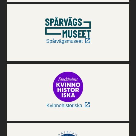
Spårvägsmuseet
Kvinnohistoriska