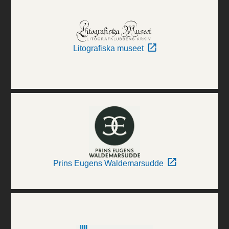
Litografiska museet
Prins Eugens Waldemarsudde