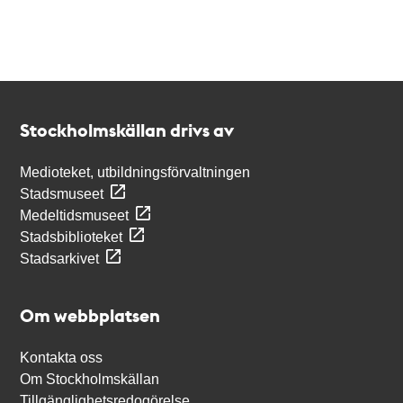
Kontakt
Stockholmskällan
Stockholmskällan drivs av
Medioteket, utbildningsförvaltningen
Stadsmuseet
Medeltidsmuseet
Stadsbiblioteket
Stadsarkivet
Om webbplatsen
Kontakta oss
Om Stockholmskällan
Tillgänglighetsredogörelse