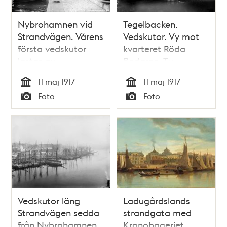
Nybrohamnen vid
Tegelbacken.
Strandvägen. Vårens
Vedskutor. Vy mot
första vedskutor
kvarteret Röda
lastas av
Bodarne. T.v.
Kronprinsens stall,
11 maj 1917
11 maj 1917
kv. Sjöhästen,
Tid
Tid
Foto
Foto
sedermera
Typ
Typ
Brandklipparen,
ingår nu i kv.
Snäckan
Vedskutor läng
Ladugårdslands
Strandvägen sedda
strandgata med
från Nybrohamnen.
Kronobageriet,