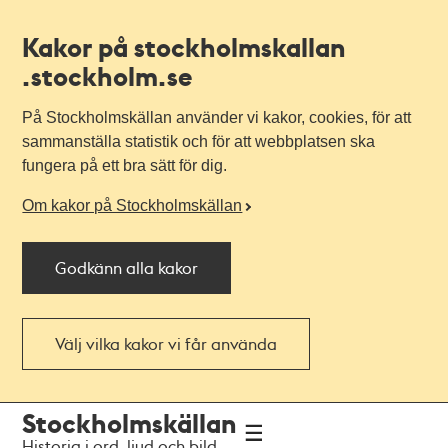
Kakor på stockholmskallan
.stockholm.se
På Stockholmskällan använder vi kakor, cookies, för att
sammanställa statistik och för att webbplatsen ska
fungera på ett bra sätt för dig.
Om kakor på Stockholmskällan
Godkänn alla kakor
Välj vilka kakor vi får använda
Till
Till
Stockholmskällan
navigationen
huvudinnehållet
Historia i ord, ljud och bild