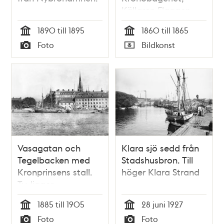
Källaren Flaggen
och
1890 till 1895
1860 till 1865
Östermalmskyrkan i
Tid
Tid
Foto
Bildkonst
bakgrunden
Typ
Typ
Vasagatan och
Klara sjö sedd från
Tegelbacken med
Stadshusbron. Till
Kronprinsens stall.
höger Klara Strand
Tv. ligger
Järnvägsparken.
1885 till 1905
28 juni 1927
Klara kyrkas torn
Tid
Tid
Foto
Foto
ses i fonden. Utsikt