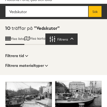
Sök
Fritextsök
Sök
Sökresultat
10
träffar på
Vedskutor
Visa karta
Visa lista
Filtrera
Filtrera
Filtrera tid
Filtrera materialtyper
Visningsläge
Totalt
10
träffar
Lista
Karta