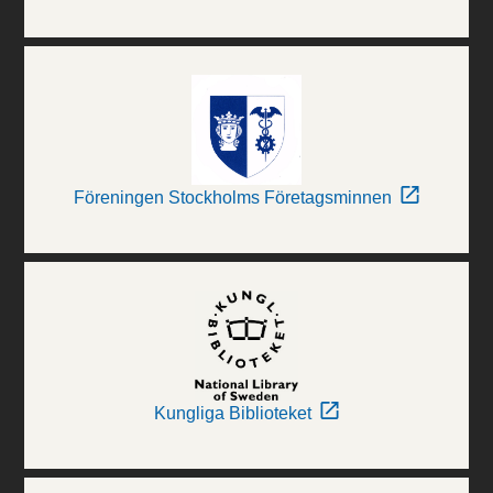
Föreningen Stockholms Företagsminnen
Kungliga Biblioteket