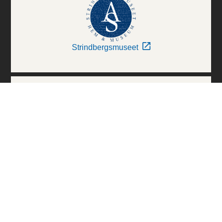
Strindbergsmuseet
Thielska Galleriet