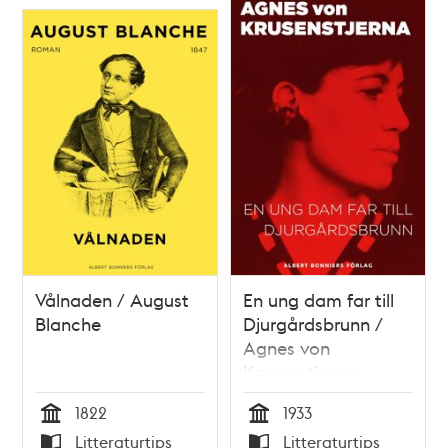
Vålnaden / August
En ung dam far till
Blanche
Djurgårdsbrunn /
Agnes von
Krusenstjerna
1822
1933
Tid
Tid
Litteraturtips
Litteraturtips