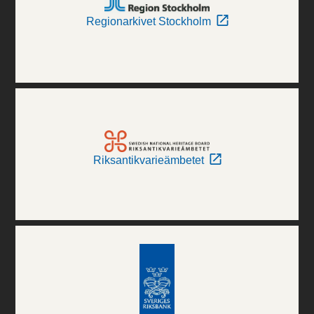
Regionarkivet Stockholm
Riksantikvarieämbetet