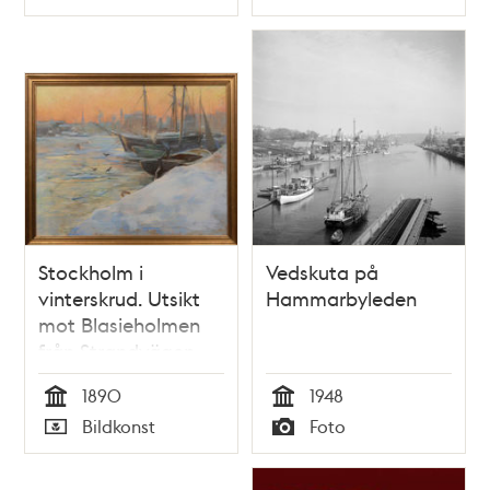
Typ
Typ
norrut från
Järnvägsbron
Stockholm i
Vedskuta på
vinterskrud. Utsikt
Hammarbyleden
mot Blasieholmen
från Strandvägen
1890
1948
Tid
Tid
Bildkonst
Foto
Typ
Typ