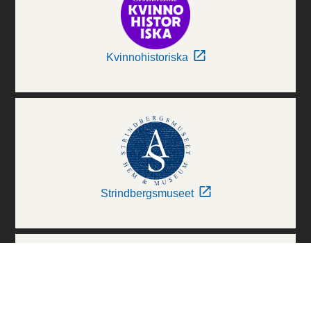
Kvinnohistoriska
Strindbergsmuseet