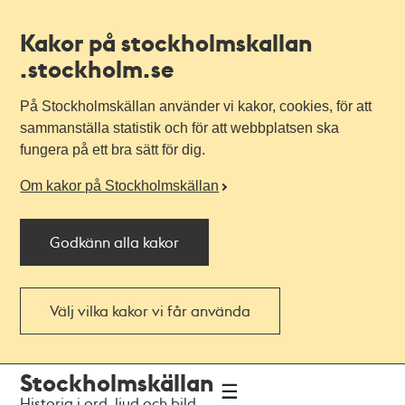
Kakor på stockholmskallan
.stockholm.se
På Stockholmskällan använder vi kakor, cookies, för att
sammanställa statistik och för att webbplatsen ska
fungera på ett bra sätt för dig.
Om kakor på Stockholmskällan
Godkänn alla kakor
Välj vilka kakor vi får använda
Till
Till
Stockholmskällan
navigationen
huvudinnehållet
Historia i ord, ljud och bild