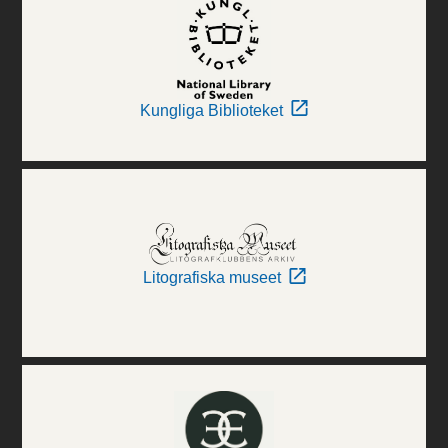
Kungliga Biblioteket
Litografiska museet