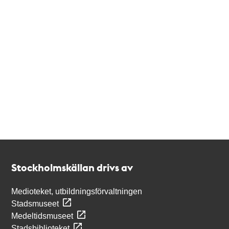
Kontakt
Stockholmskällan
Stockholmskällan drivs av
Medioteket, utbildningsförvaltningen
Stadsmuseet
Medeltidsmuseet
Stadsbiblioteket