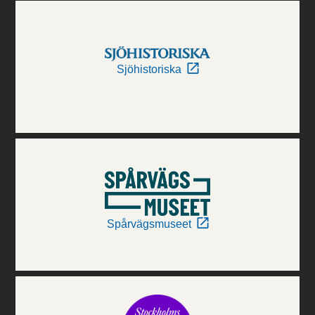
Sjöhistoriska
Spårvägsmuseet