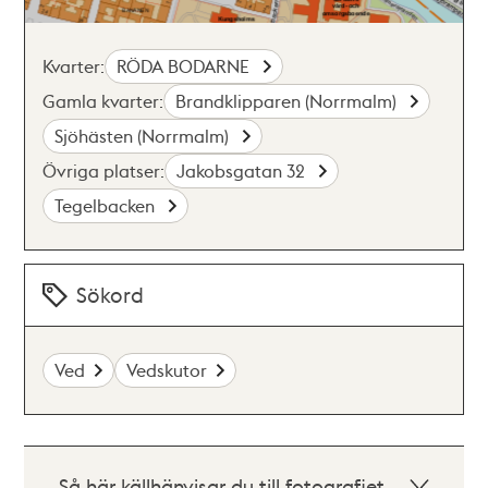
Kvarter:
RÖDA BODARNE
Gamla kvarter:
Brandklipparen (Norrmalm)
Sjöhästen (Norrmalm)
Övriga platser:
Jakobsgatan 32
Tegelbacken
Sökord
Ved
Vedskutor
Så här källhänvisar du till fotografiet