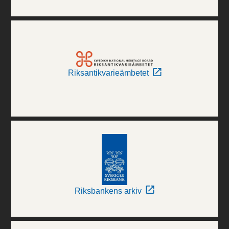
Riksantikvarieämbetet
Riksbankens arkiv