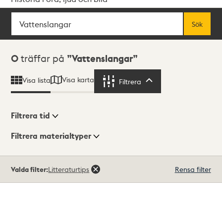
Sök
Fritextsök
Sök
Sökresultat
0
träffar på
Vattenslangar
Visa karta
Visa lista
Filtrera
Filtrera
Filtrera tid
Filtrera materialtyper
Visningsläge
Totalt
Valda filter:
Litteraturtips
Rensa filter
0
träffar
Lista
Karta