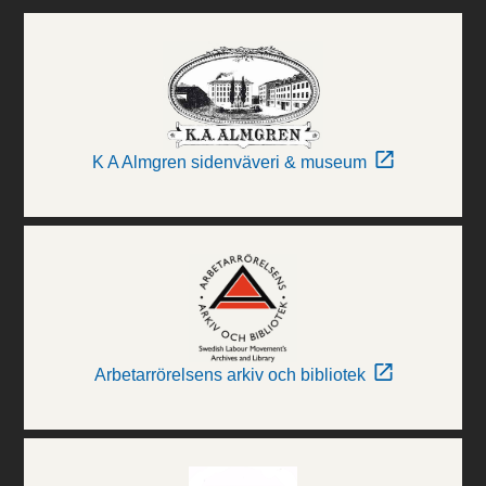
K A Almgren sidenväveri & museum
Arbetarrörelsens arkiv och bibliotek