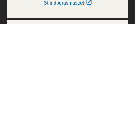
Strindbergsmuseet
Thielska Galleriet
Världskulturmuseerna