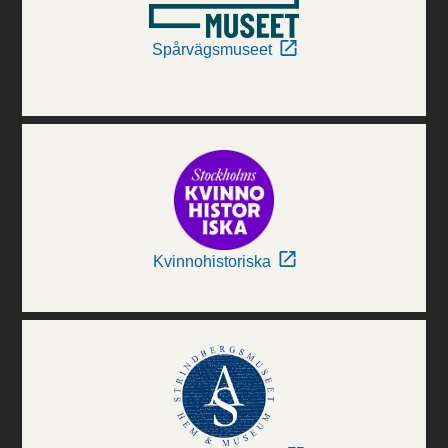
Spårvägsmuseet
Kvinnohistoriska