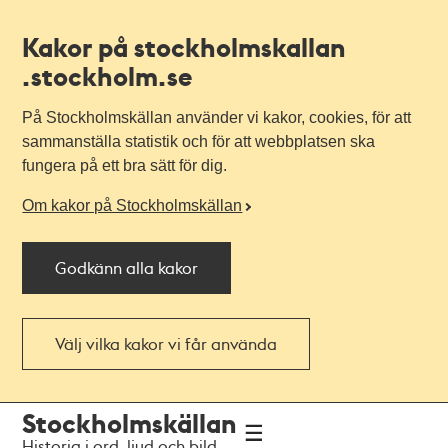
Kakor på stockholmskallan
.stockholm.se
På Stockholmskällan använder vi kakor, cookies, för att
sammanställa statistik och för att webbplatsen ska
fungera på ett bra sätt för dig.
Om kakor på Stockholmskällan
Godkänn alla kakor
Välj vilka kakor vi får använda
Till
Till
Stockholmskällan
navigationen
huvudinnehållet
Historia i ord, ljud och bild