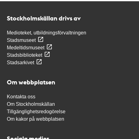
Kontakt
Stockholmskällan
Stockholmskällan drivs av
Medioteket, utbildningsförvaltningen
Stadsmuseet
Medeltidsmuseet
Stadsbiblioteket
Stadsarkivet
Om webbplatsen
Kontakta oss
Om Stockholmskällan
Tillgänglighetsredogörelse
Om kakor på webbplatsen
Sociala medier