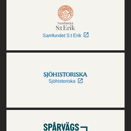
Samfundet S:t Erik
Sjöhistoriska