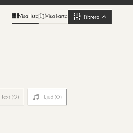
Visa karta
Visa lista
Filtrera
Filtrera
Text
(
0
)
Ljud
(
0
)