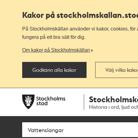
Kakor på stockholmskallan
.st
På Stockholmskällan använder vi kakor, cookies, för a
fungera på ett bra sätt för dig.
Om kakor på Stockholmskällan
Godkänn alla kakor
Välj vilka kak
Till
Till
Stockholmsk
navigationen
huvudinnehållet
Historia i ord, ljud oc
Sök
Fritextsök