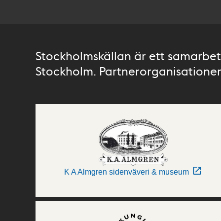
Stockholmskällan är ett samarbete
Stockholm. Partnerorganisationer 
K A Almgren sidenväveri & museum