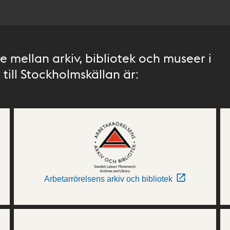
 mellan arkiv, bibliotek och museer i
till Stockholmskällan är:
Arbetarrörelsens arkiv och bibliotek