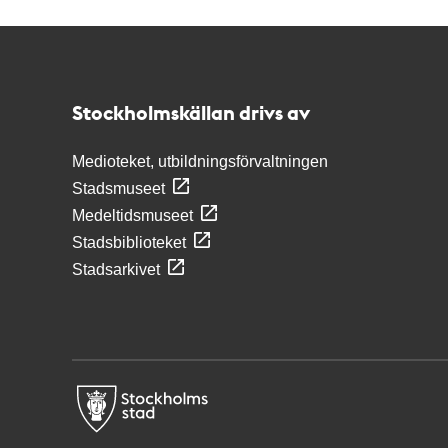
Kontakt
Stockholmskällan
Stockholmskällan drivs av
Medioteket, utbildningsförvaltningen
Stadsmuseet
Medeltidsmuseet
Stadsbiblioteket
Stadsarkivet