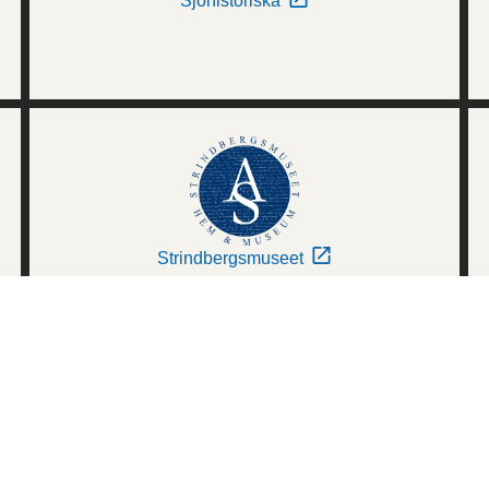
Sjöhistoriska
Strindbergsmuseet