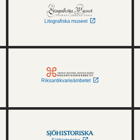
Litografiska museet
Riksantikvarieämbetet