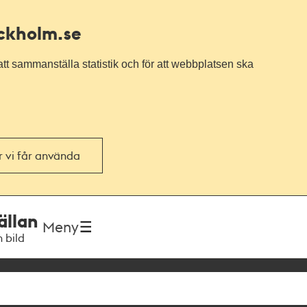
ockholm.se
tt sammanställa statistik och för att webbplatsen ska
or vi får använda
ällan
Meny
h bild