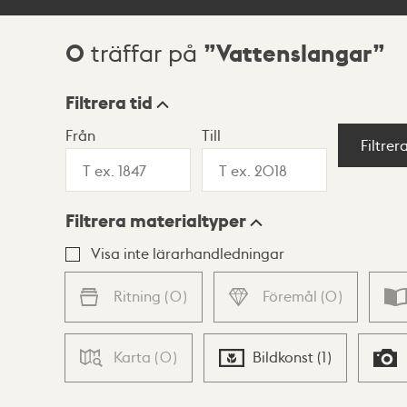
0
Vattenslangar
träffar på
Sökresultat
Filtrera tid
Från
Till
Visningsläge
Filtrer
Filtrera materialtyper
Lista
Karta
Visa inte lärarhandledningar
Ritning
(
0
)
Föremål
(
0
)
Karta
(
0
)
Bildkonst
(
1
)