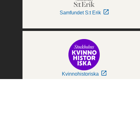
Samfundet S:t Erik
Kvinnohistoriska
Världskulturmuseerna