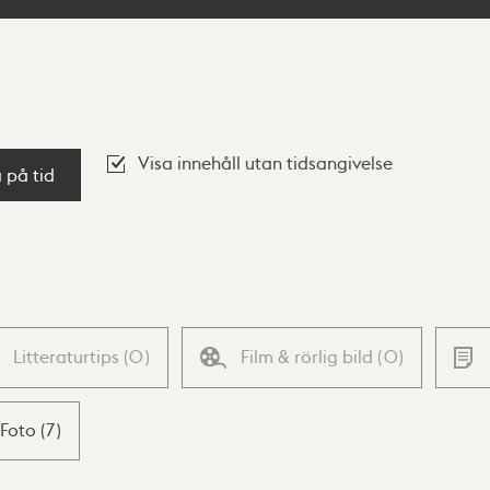
Visa innehåll utan tidsangivelse
a på tid
Litteraturtips
(
0
)
Film & rörlig bild
(
0
)
Foto
(
7
)