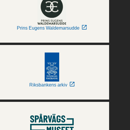
Prins Eugens Waldemarsudde
Riksbankens arkiv