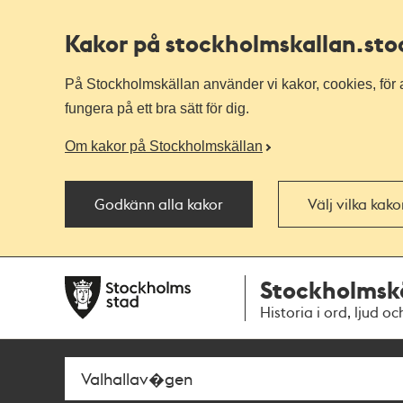
Kakor på stockholmskallan
.st
På Stockholmskällan använder vi kakor, cookies, för a
fungera på ett bra sätt för dig.
Om kakor på Stockholmskällan
Godkänn alla kakor
Välj vilka kak
Till
Till
Stockholmsk
navigationen
huvudinnehållet
Historia i ord, ljud oc
Sök
Fritextsök