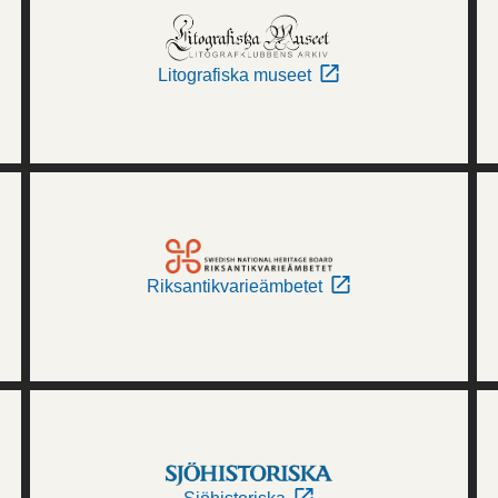
Litografiska museet
Riksantikvarieämbetet