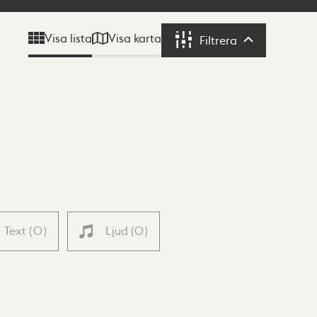
Visa karta
Visa lista
Filtrera
Filtrera
Text
(
0
)
Ljud
(
0
)