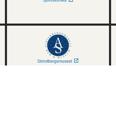
Sjöhistoriska
Strindbergsmuseet