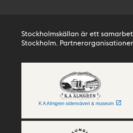
Stockholmskällan är ett samarbete
Stockholm. Partnerorganisationer 
K A Almgren sidenväveri & museum