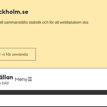
ockholm.se
tt sammanställa statistik och för att webbplatsen ska
or vi får använda
ällan
Meny
h bild