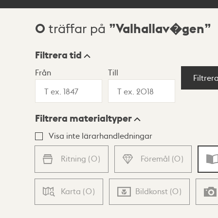
0
Valhallav�gen
träffar på
Sökresultat
Filtrera tid
Från
Till
Visningsläge
Filtrer
Filtrera materialtyper
Lista
Karta
Visa inte lärarhandledningar
Ritning
(
0
)
Föremål
(
0
)
Karta
(
0
)
Bildkonst
(
0
)