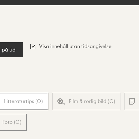
Visa innehåll utan tidsangivelse
a på tid
Litteraturtips
(
0
)
Film & rörlig bild
(
0
)
Foto
(
0
)