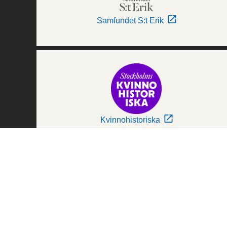
Samfundet S:t Erik
Kvinnohistoriska
Världskulturmuseerna