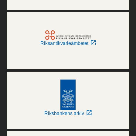
Riksantikvarieämbetet
Riksbankens arkiv