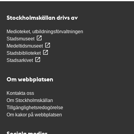
Kontakt
Stockholmskällan
Stockholmskällan drivs av
Medioteket, utbildningsförvaltningen
Stadsmuseet
Medeltidsmuseet
Stadsbiblioteket
Stadsarkivet
Om webbplatsen
Kontakta oss
Om Stockholmskällan
Tillgänglighetsredogörelse
Om kakor på webbplatsen
Sociala medier