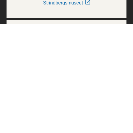
Strindbergsmuseet
Thielska Galleriet
Världskulturmuseerna