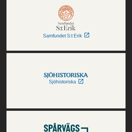
Samfundet S:t Erik
Sjöhistoriska