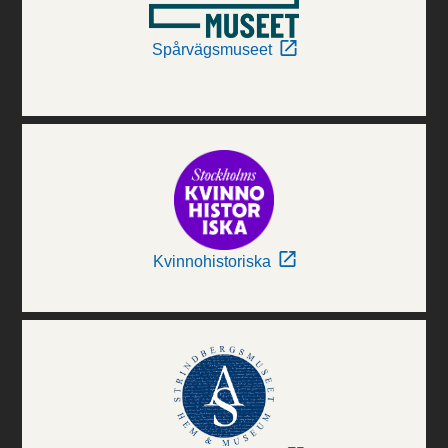
Spårvägsmuseet
Kvinnohistoriska