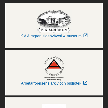
K A Almgren sidenväveri & museum
Arbetarrörelsens arkiv och bibliotek