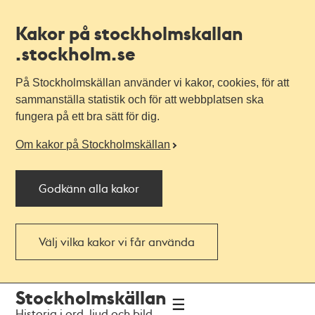
Kakor på stockholmskallan
.stockholm.se
På Stockholmskällan använder vi kakor, cookies, för att
sammanställa statistik och för att webbplatsen ska
fungera på ett bra sätt för dig.
Om kakor på Stockholmskällan
Godkänn alla kakor
Välj vilka kakor vi får använda
Till
Till
Stockholmskällan
navigationen
huvudinnehållet
Historia i ord, ljud och bild