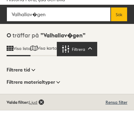
Sök
Fritextsök
Sök
Sökresultat
0
träffar på
Valhallav�gen
Visa karta
Visa lista
Filtrera
Filtrera
Filtrera tid
Filtrera materialtyper
Visningsläge
Totalt
Valda filter:
Ljud
Rensa filter
0
träffar
Lista
Karta