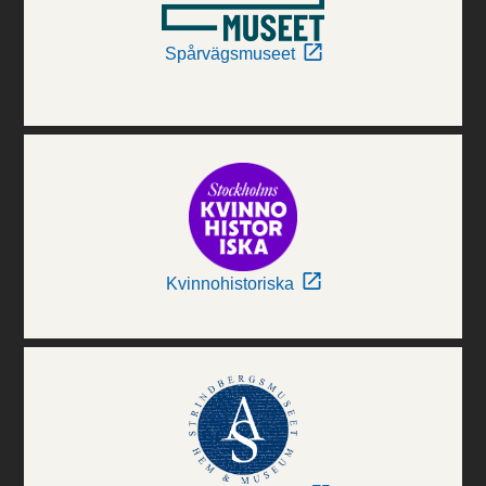
Spårvägsmuseet
Kvinnohistoriska