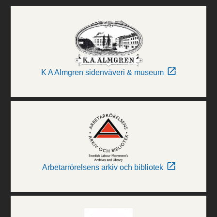
K A Almgren sidenväveri & museum
Arbetarrörelsens arkiv och bibliotek