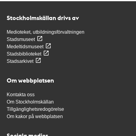
Kontakt
Stockholmskällan
Stockholmskällan drivs av
Medioteket, utbildningsförvaltningen
Stadsmuseet
Medeltidsmuseet
Stadsbiblioteket
Stadsarkivet
Om webbplatsen
Kontakta oss
Om Stockholmskällan
Tillgänglighetsredogörelse
Om kakor på webbplatsen
Sociala medier