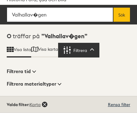
Sök
Fritextsök
Sök
Sökresultat
0
träffar på
Valhallav�gen
Visa karta
Visa lista
Filtrera
Filtrera
Filtrera tid
Filtrera materialtyper
Visningsläge
Totalt
Valda filter:
Karta
Rensa filter
0
träffar
Lista
Karta