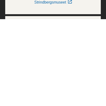
Strindbergsmuseet
Thielska Galleriet
Världskulturmuseerna