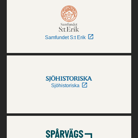
Samfundet S:t Erik
Sjöhistoriska