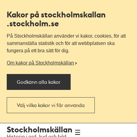
Kakor på stockholmskallan
.stockholm.se
På Stockholmskällan använder vi kakor, cookies, för att
sammanställa statistik och för att webbplatsen ska
fungera på ett bra sätt för dig.
Om kakor på Stockholmskällan
Godkänn alla kakor
Välj vilka kakor vi får använda
Till
Till
Stockholmskällan
navigationen
huvudinnehållet
Historia i ord, ljud och bild