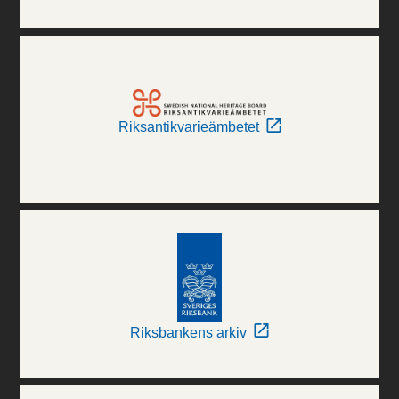
Riksantikvarieämbetet
Riksbankens arkiv