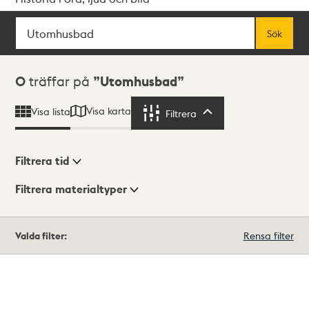
Sök
Fritextsök
Sök
Sökresultat
0
träffar på
Utomhusbad
Visa karta
Visa lista
Filtrera
Filtrera
Filtrera tid
Filtrera materialtyper
Visningsläge
Totalt
Valda filter:
Rensa filter
0
träffar
Lista
Karta