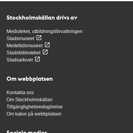
Kontakt
Stockholmskällan
Stockholmskällan drivs av
Medioteket, utbildningsförvaltningen
Stadsmuseet
Medeltidsmuseet
Stadsbiblioteket
Stadsarkivet
Om webbplatsen
Kontakta oss
Om Stockholmskällan
Tillgänglighetsredogörelse
Om kakor på webbplatsen
Sociala medier