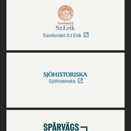
Samfundet S:t Erik
Sjöhistoriska