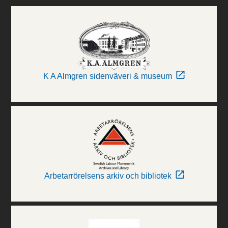
K A Almgren sidenväveri & museum
Arbetarrörelsens arkiv och bibliotek