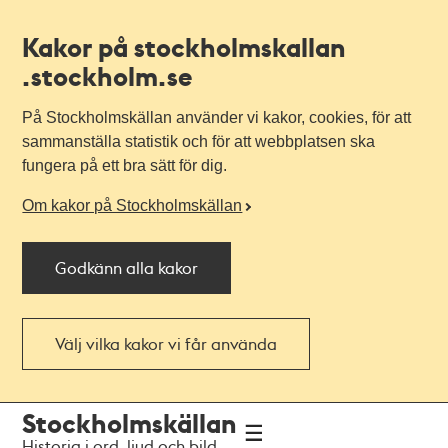
Kakor på stockholmskallan
.stockholm.se
På Stockholmskällan använder vi kakor, cookies, för att
sammanställa statistik och för att webbplatsen ska
fungera på ett bra sätt för dig.
Om kakor på Stockholmskällan
Godkänn alla kakor
Välj vilka kakor vi får använda
Till
Till
Stockholmskällan
navigationen
huvudinnehållet
Historia i ord, ljud och bild