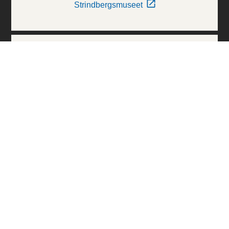
Strindbergsmuseet
Thielska Galleriet
Världskulturmuseerna