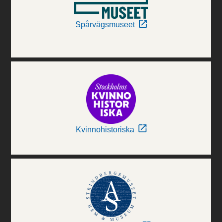
Spårvägsmuseet
Kvinnohistoriska