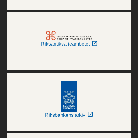
Riksantikvarieämbetet
Riksbankens arkiv