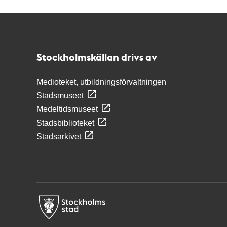
Kontakt
Stockholmskällan
Stockholmskällan drivs av
Medioteket, utbildningsförvaltningen
Stadsmuseet
Medeltidsmuseet
Stadsbiblioteket
Stadsarkivet