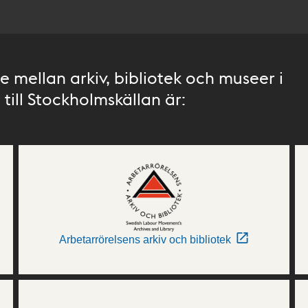
 mellan arkiv, bibliotek och museer i
till Stockholmskällan är:
Arbetarrörelsens arkiv och bibliotek