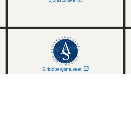
Sjöhistoriska
Strindbergsmuseet