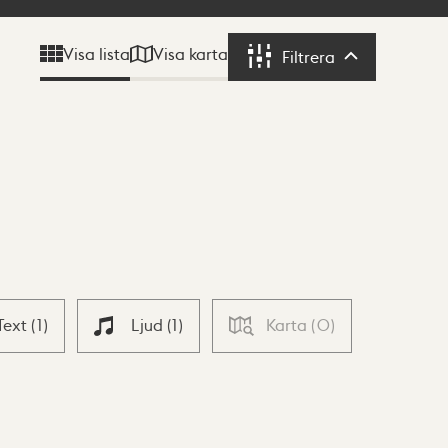
Visa karta
Visa lista
Filtrera
Filtrera
Text
(
1
)
Ljud
(
1
)
Karta
(
0
)