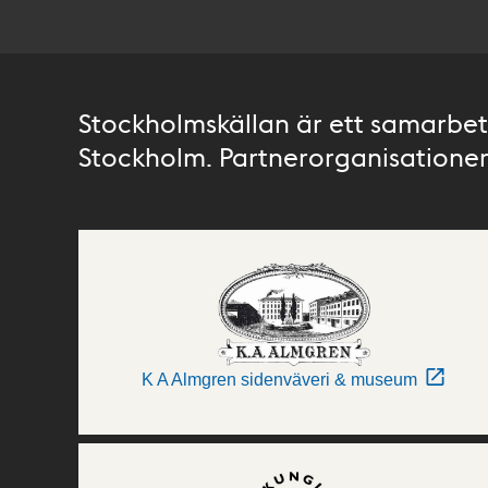
Stockholmskällan är ett samarbete
Stockholm. Partnerorganisationer 
K A Almgren sidenväveri & museum