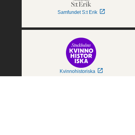
Samfundet S:t Erik
Kvinnohistoriska
Världskulturmuseerna