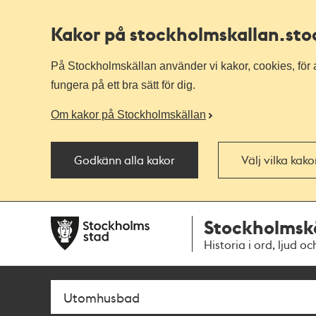
Kakor på stockholmskallan
.st
På Stockholmskällan använder vi kakor, cookies, för a
fungera på ett bra sätt för dig.
Om kakor på Stockholmskällan
Godkänn alla kakor
Välj vilka kak
Till
Till
Stockholmsk
navigationen
huvudinnehållet
Historia i ord, ljud oc
Sök
Fritextsök