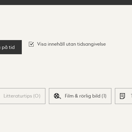
Visa innehåll utan tidsangivelse
a på tid
Litteraturtips
(
0
)
Film & rörlig bild
(
1
)