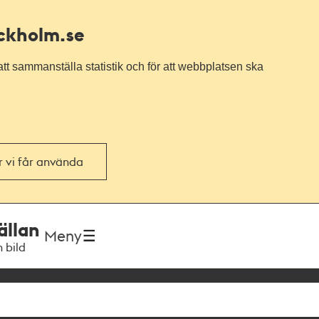
ockholm.se
tt sammanställa statistik och för att webbplatsen ska
or vi får använda
ällan
Meny
h bild