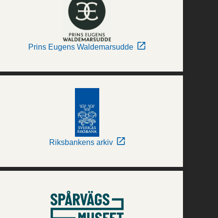
Prins Eugens Waldemarsudde
Riksbankens arkiv