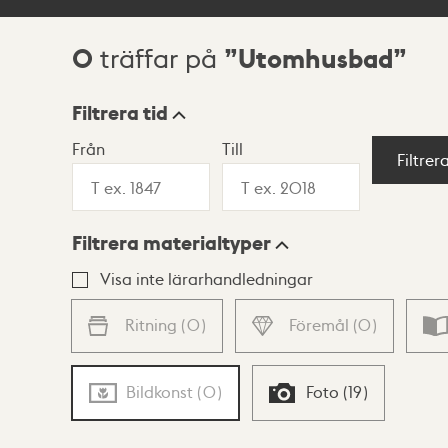
0
Utomhusbad
träffar på
Sökresultat
Filtrera tid
Från
Till
Visningsläge
Filtrer
Filtrera materialtyper
Lista
Karta
Visa inte lärarhandledningar
Ritning
(
0
)
Föremål
(
0
)
Bildkonst
(
0
)
Foto
(
19
)