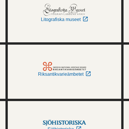
Litografiska museet
Riksantikvarieämbetet