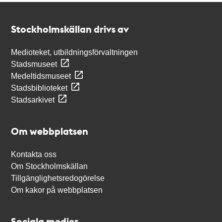
Kontakt
Stockholmskällan
Stockholmskällan drivs av
Medioteket, utbildningsförvaltningen
Stadsmuseet
Medeltidsmuseet
Stadsbiblioteket
Stadsarkivet
Om webbplatsen
Kontakta oss
Om Stockholmskällan
Tillgänglighetsredogörelse
Om kakor på webbplatsen
Sociala medier