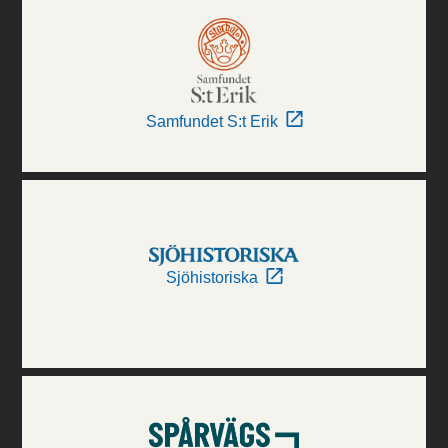
Samfundet S:t Erik
Sjöhistoriska