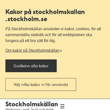
Kakor på stockholmskallan
.stockholm.se
På Stockholmskällan använder vi kakor, cookies, för att
sammanställa statistik och för att webbplatsen ska
fungera på ett bra sätt för dig.
Om kakor på Stockholmskällan
Godkänn alla kakor
Välj vilka kakor vi får använda
Till
Till
Stockholmskällan
navigationen
huvudinnehållet
Historia i ord, ljud och bild