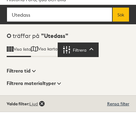
Sök
Fritextsök
Sök
Sökresultat
0
träffar på
Utedass
Visa karta
Visa lista
Filtrera
Filtrera
Filtrera tid
Filtrera materialtyper
Visningsläge
Totalt
Valda filter:
Ljud
Rensa filter
0
träffar
Lista
Karta