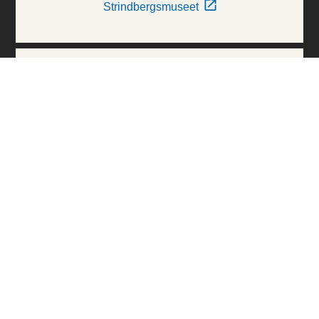
Strindbergsmuseet
Thielska Galleriet
Världskulturmuseerna