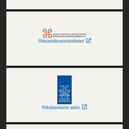
Riksantikvarieämbetet
Riksbankens arkiv