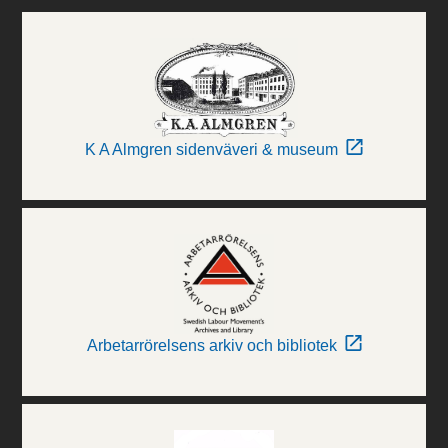
K A Almgren sidenväveri & museum
Arbetarrörelsens arkiv och bibliotek