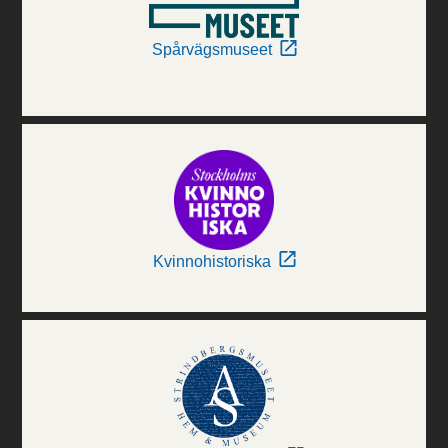
Spårvägsmuseet
Kvinnohistoriska