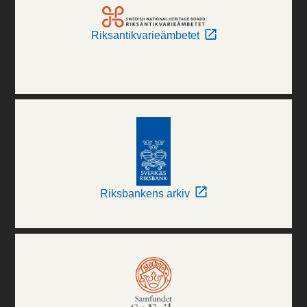
Riksantikvarieämbetet
Riksbankens arkiv