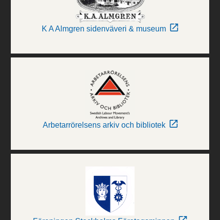
K A Almgren sidenväveri & museum
Arbetarrörelsens arkiv och bibliotek