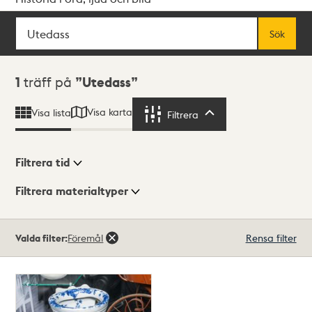
Sök
Fritextsök
Sök
Sökresultat
1
träff på
Utedass
Visa karta
Visa lista
Filtrera
Filtrera
Filtrera tid
Filtrera materialtyper
Visningsläge
Totalt
Valda filter:
Föremål
Rensa filter
1
träffar
Lista
Karta