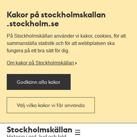
Kakor på stockholmskallan
.stockholm.se
På Stockholmskällan använder vi kakor, cookies, för att
sammanställa statistik och för att webbplatsen ska
fungera på ett bra sätt för dig.
Om kakor på Stockholmskällan
Godkänn alla kakor
Välj vilka kakor vi får använda
Till
Till
Stockholmskällan
navigationen
huvudinnehållet
Historia i ord, ljud och bild