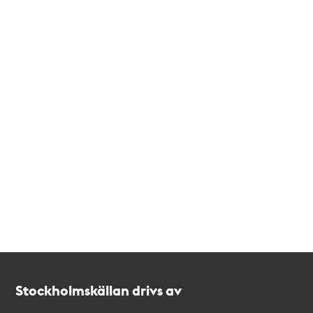
Kontakt
Stockholmskällan
Stockholmskällan drivs av