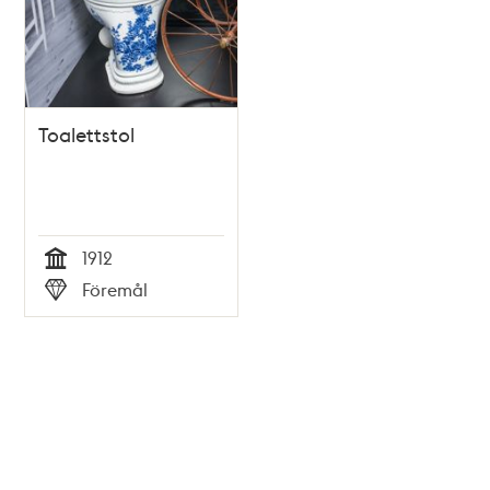
Toalettstol
1912
Tid
Föremål
Typ