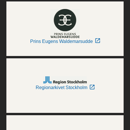
Prins Eugens Waldemarsudde
Regionarkivet Stockholm