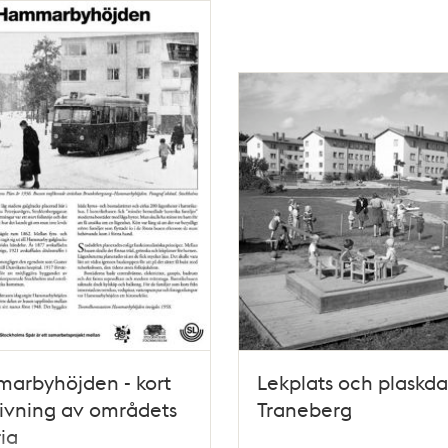
arbyhöjden - kort
Lekplats och plaskd
ivning av områdets
Traneberg
ria