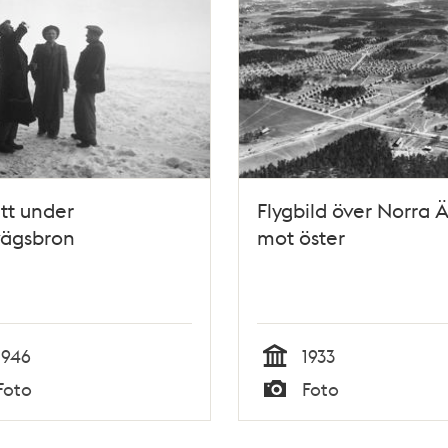
tt under
Flygbild över Norra 
vägsbron
mot öster
1946
1933
Tid
Foto
Foto
Typ