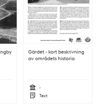
Ängby
Gärdet - kort beskrivning
av områdets historia
-
Tid
Text
Typ