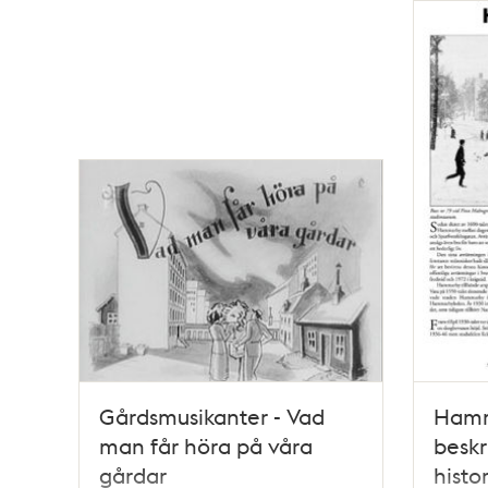
Gårdsmusikanter - Vad
Hamm
man får höra på våra
beskr
gårdar
histo