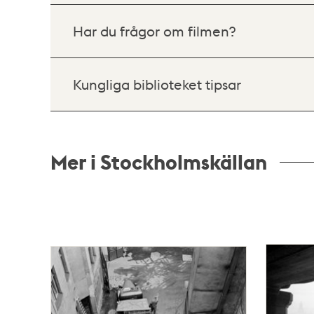
Har du frågor om filmen?
Kungliga biblioteket tipsar
Mer i Stockholmskällan
Relaterade
poster
och
teman