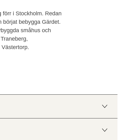
g förr i Stockholm. Redan
n börjat bebygga Gärdet.
i nybyggda småhus och
 Traneberg,
Västertorp.