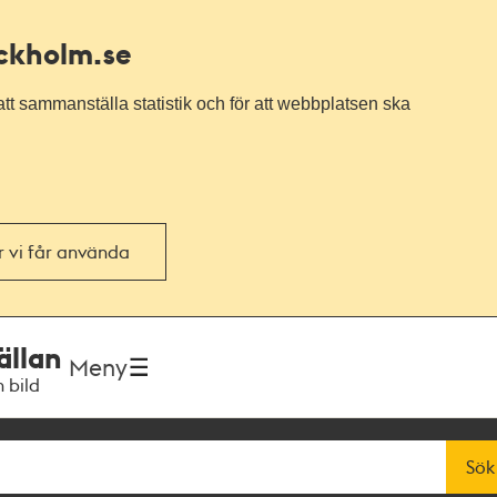
ockholm.se
tt sammanställa statistik och för att webbplatsen ska
or vi får använda
ällan
Meny
h bild
Sök