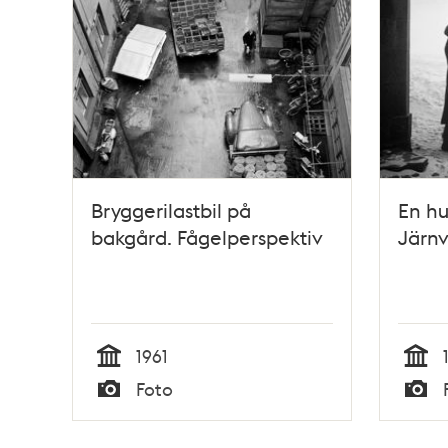
Bryggerilastbil på
En hu
bakgård. Fågelperspektiv
Järn
1961
Tid
Tid
Foto
Typ
Typ