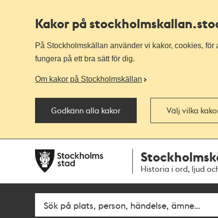
Kakor på stockholmskallan
.st
På Stockholmskällan använder vi kakor, cookies, för a
fungera på ett bra sätt för dig.
Om kakor på Stockholmskällan
Godkänn alla kakor
Välj vilka kak
Till
Till
Stockholmsk
navigationen
huvudinnehållet
Historia i ord, ljud oc
Fritextsök