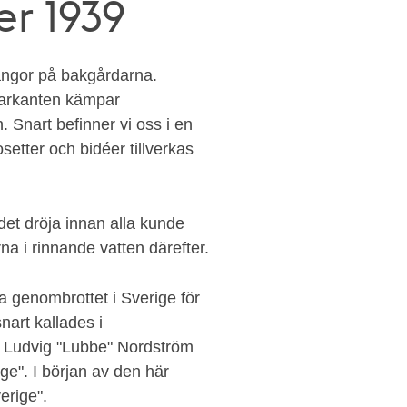
er 1939
längor på bakgårdarna.
oarkanten kämpar
 Snart befinner vi oss i en
setter och bidéer tillverkas
det dröja innan alla kunde
na i rinnande vatten därefter.
a genombrottet i Sverige för
nart kallades i
å Ludvig "Lubbe" Nordström
ge". I början av den här
erige".