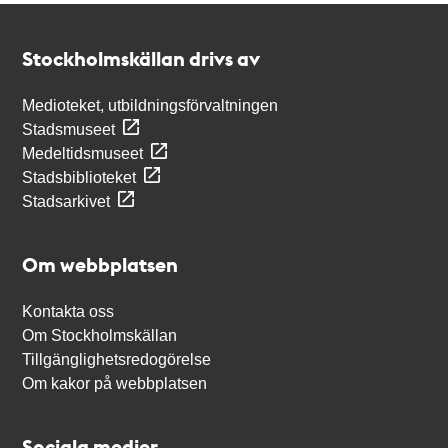
Kontakt
Stockholmskällan
Stockholmskällan drivs av
Medioteket, utbildningsförvaltningen
Stadsmuseet
Medeltidsmuseet
Stadsbiblioteket
Stadsarkivet
Om webbplatsen
Kontakta oss
Om Stockholmskällan
Tillgänglighetsredogörelse
Om kakor på webbplatsen
Sociala medier