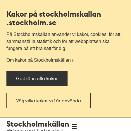
Kakor på stockholmskallan
.stockholm.se
På Stockholmskällan använder vi kakor, cookies, för att
sammanställa statistik och för att webbplatsen ska
fungera på ett bra sätt för dig.
Om kakor på Stockholmskällan
Godkänn alla kakor
Välj vilka kakor vi får använda
Till
Till
Stockholmskällan
navigationen
huvudinnehållet
Historia i ord, ljud och bild