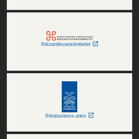
Riksantikvarieämbetet
Riksbankens arkiv