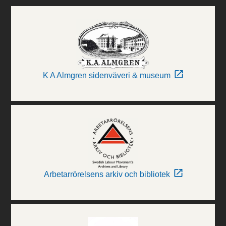
K A Almgren sidenväveri & museum
Arbetarrörelsens arkiv och bibliotek