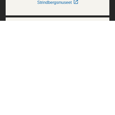
Strindbergsmuseet
Thielska Galleriet
Världskulturmuseerna