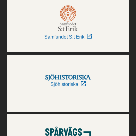
Samfundet S:t Erik
Sjöhistoriska