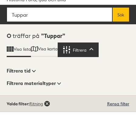
Sök
Fritextsök
Sök
Sökresultat
0
träffar på
Tuppar
Visa karta
Visa lista
Filtrera
Filtrera
Filtrera tid
Filtrera materialtyper
Visningsläge
Totalt
Valda filter:
Ritning
Rensa filter
0
träffar
Lista
Karta