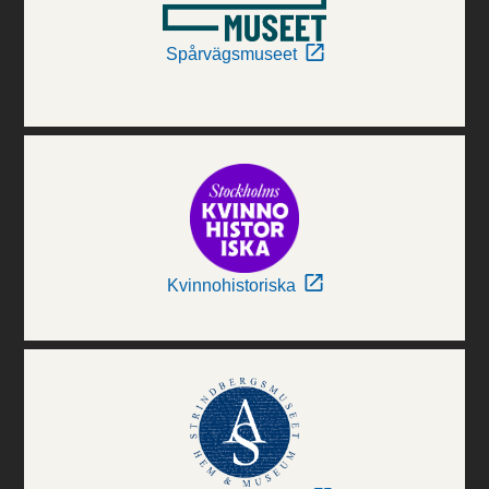
Spårvägsmuseet
Kvinnohistoriska