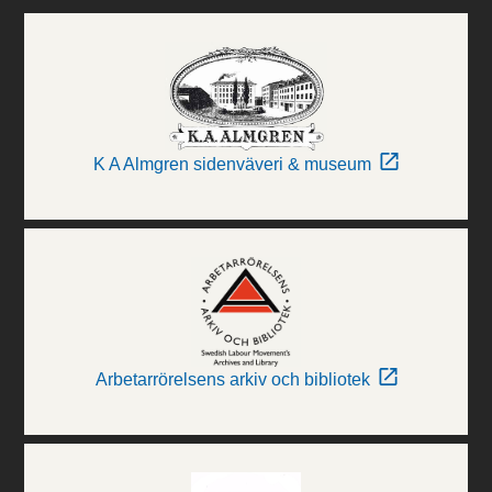
K A Almgren sidenväveri & museum
Arbetarrörelsens arkiv och bibliotek