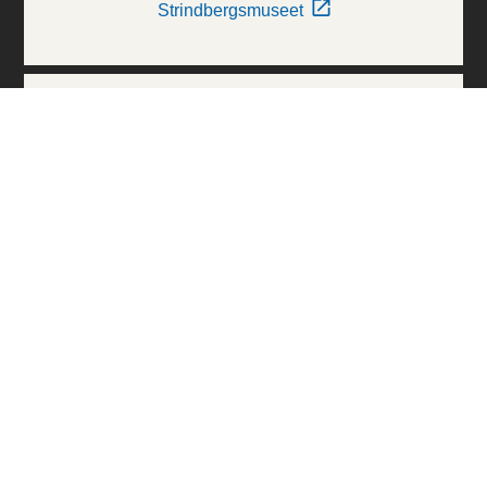
Strindbergsmuseet
Thielska Galleriet
Världskulturmuseerna