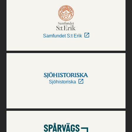
Samfundet S:t Erik
Sjöhistoriska