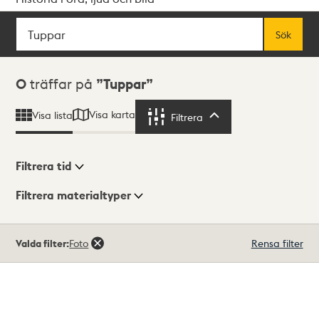
Sök
Fritextsök
Sök
Sökresultat
0
träffar på
Tuppar
Visa karta
Visa lista
Filtrera
Filtrera
Filtrera tid
Filtrera materialtyper
Visningsläge
Totalt
Valda filter:
Foto
Rensa filter
0
träffar
Lista
Karta