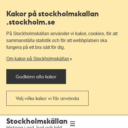
Kakor på stockholmskallan
.stockholm.se
På Stockholmskällan använder vi kakor, cookies, för att
sammanställa statistik och för att webbplatsen ska
fungera på ett bra sätt för dig.
Om kakor på Stockholmskällan
Godkänn alla kakor
Välj vilka kakor vi får använda
Till
Till
Stockholmskällan
navigationen
huvudinnehållet
Historia i ord, ljud och bild