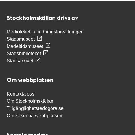
Kontakt
Stockholmskällan
Stockholmskällan drivs av
Medioteket, utbildningsförvaltningen
Stadsmuseet
Medeltidsmuseet
Stadsbiblioteket
Stadsarkivet
Om webbplatsen
Kontakta oss
Om Stockholmskällan
Tillgänglighetsredogörelse
Om kakor på webbplatsen
Sociala medier