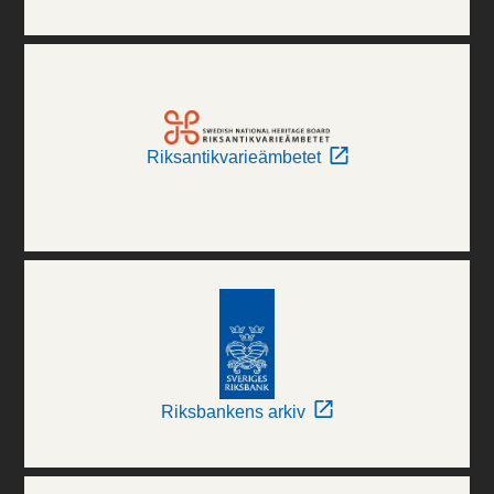
Riksantikvarieämbetet
Riksbankens arkiv