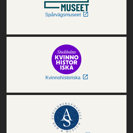
Spårvägsmuseet
Kvinnohistoriska