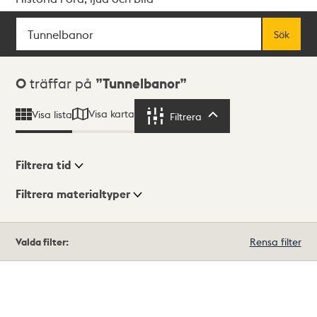
Sök
Fritextsök
Sök
Sökresultat
0
träffar på
Tunnelbanor
Visa karta
Visa lista
Filtrera
Filtrera
Filtrera tid
Filtrera materialtyper
Visningsläge
Totalt
Valda filter:
Rensa filter
0
träffar
Lista
Karta