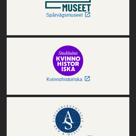
Spårvägsmuseet
Kvinnohistoriska