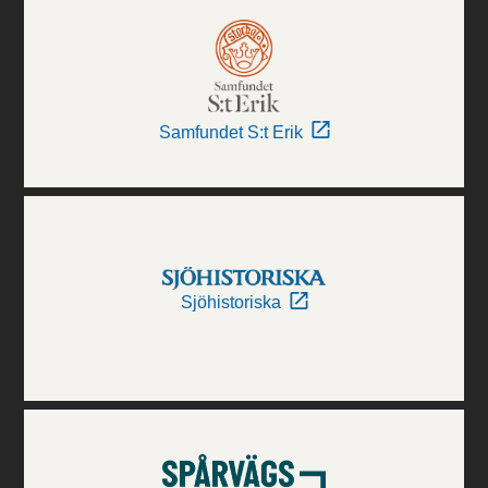
Samfundet S:t Erik
Sjöhistoriska