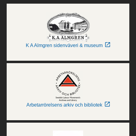
K A Almgren sidenväveri & museum
Arbetarrörelsens arkiv och bibliotek