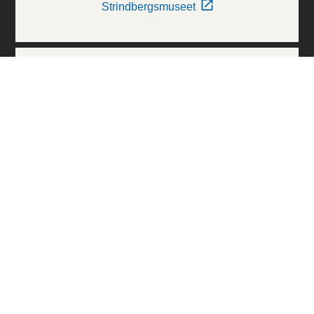
Strindbergsmuseet
Thielska Galleriet
Världskulturmuseerna