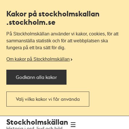
Kakor på stockholmskallan
.stockholm.se
På Stockholmskällan använder vi kakor, cookies, för att
sammanställa statistik och för att webbplatsen ska
fungera på ett bra sätt för dig.
Om kakor på Stockholmskällan
Godkänn alla kakor
Välj vilka kakor vi får använda
Till
Till
Stockholmskällan
navigationen
huvudinnehållet
Historia i ord, ljud och bild