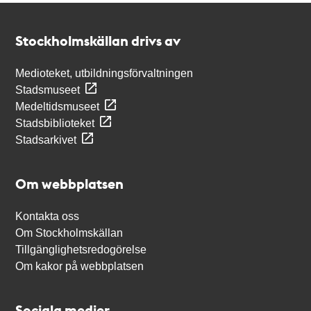
Kontakt
Stockholmskällan
Stockholmskällan drivs av
Medioteket, utbildningsförvaltningen
Stadsmuseet
Medeltidsmuseet
Stadsbiblioteket
Stadsarkivet
Om webbplatsen
Kontakta oss
Om Stockholmskällan
Tillgänglighetsredogörelse
Om kakor på webbplatsen
Sociala medier