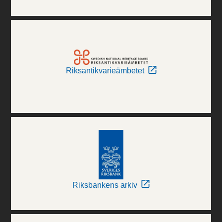
Riksantikvarieämbetet
Riksbankens arkiv