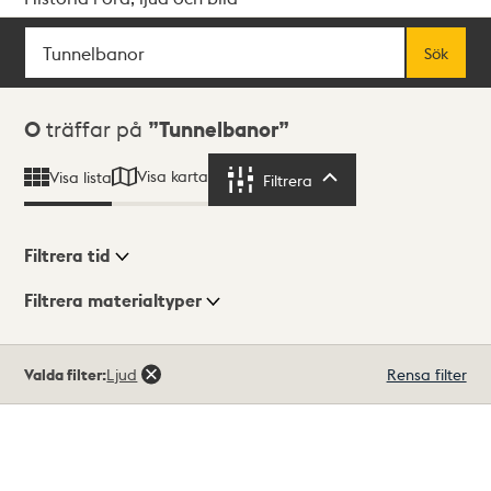
Sök
Fritextsök
Sök
Sökresultat
0
träffar på
Tunnelbanor
Visa karta
Visa lista
Filtrera
Filtrera
Filtrera tid
Filtrera materialtyper
Visningsläge
Totalt
Valda filter:
Ljud
Rensa filter
0
träffar
Lista
Karta