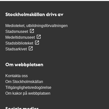
Kontakt
Stockholmskällan
Stockholmskällan drivs av
Medioteket, utbildningsförvaltningen
Stadsmuseet
Medeltidsmuseet
Stadsbiblioteket
Stadsarkivet
Om webbplatsen
Kontakta oss
Om Stockholmskällan
Tillgänglighetsredogörelse
Om kakor på webbplatsen
Sociala medier