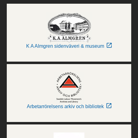
K A Almgren sidenväveri & museum
Arbetarrörelsens arkiv och bibliotek