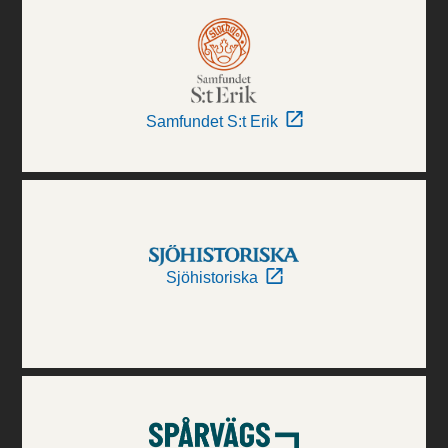
Samfundet S:t Erik
Sjöhistoriska