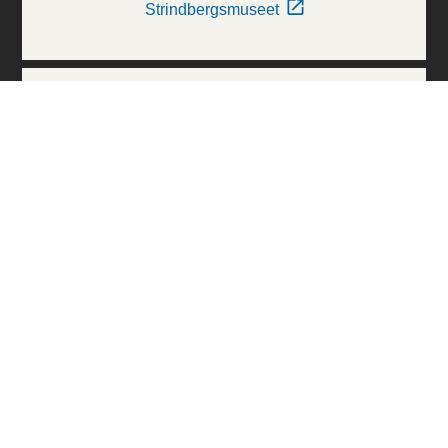
Strindbergsmuseet
Thielska Galleriet
Världskulturmuseerna