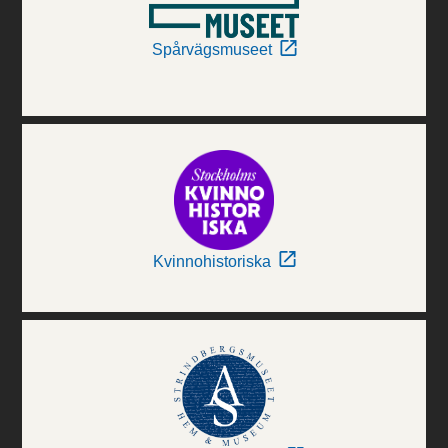
Spårvägsmuseet
Kvinnohistoriska