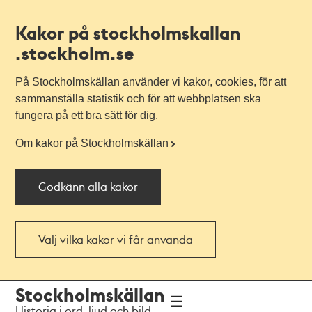
Kakor på stockholmskallan
.stockholm.se
På Stockholmskällan använder vi kakor, cookies, för att
sammanställa statistik och för att webbplatsen ska
fungera på ett bra sätt för dig.
Om kakor på Stockholmskällan
Godkänn alla kakor
Välj vilka kakor vi får använda
Till
Till
Stockholmskällan
navigationen
huvudinnehållet
Historia i ord, ljud och bild