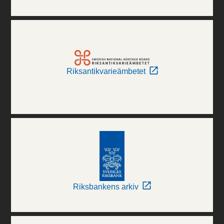
Riksantikvarieämbetet
Riksbankens arkiv