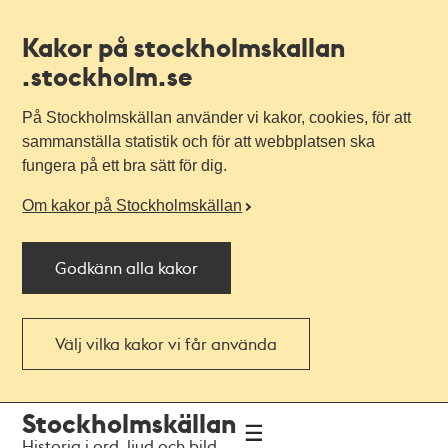
Kakor på stockholmskallan
.stockholm.se
På Stockholmskällan använder vi kakor, cookies, för att
sammanställa statistik och för att webbplatsen ska
fungera på ett bra sätt för dig.
Om kakor på Stockholmskällan
Godkänn alla kakor
Välj vilka kakor vi får använda
Till
Till
Stockholmskällan
navigationen
huvudinnehållet
Historia i ord, ljud och bild