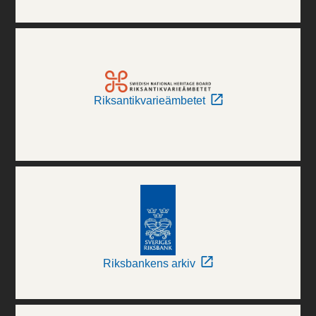
Riksantikvarieämbetet
Riksbankens arkiv