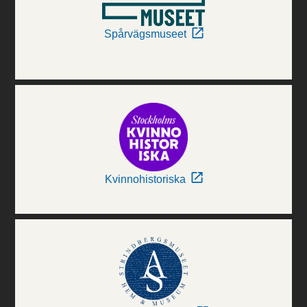
Spårvägsmuseet
Kvinnohistoriska