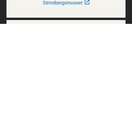
Strindbergsmuseet
Thielska Galleriet
Världskulturmuseerna