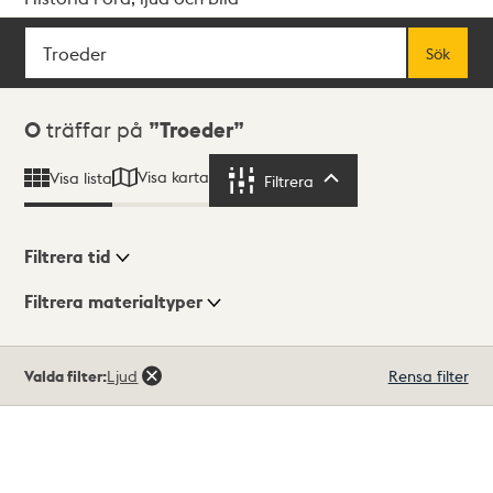
Sök
Fritextsök
Sök
Sökresultat
0
träffar på
Troeder
Visa karta
Visa lista
Filtrera
Filtrera
Filtrera tid
Filtrera materialtyper
Visningsläge
Totalt
Valda filter:
Ljud
Rensa filter
0
träffar
Lista
Karta