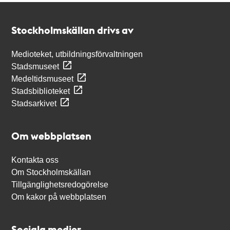
Kontakt
Stockholmskällan
Stockholmskällan drivs av
Medioteket, utbildningsförvaltningen
Stadsmuseet
Medeltidsmuseet
Stadsbiblioteket
Stadsarkivet
Om webbplatsen
Kontakta oss
Om Stockholmskällan
Tillgänglighetsredogörelse
Om kakor på webbplatsen
Sociala medier