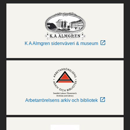
K A Almgren sidenväveri & museum
Arbetarrörelsens arkiv och bibliotek