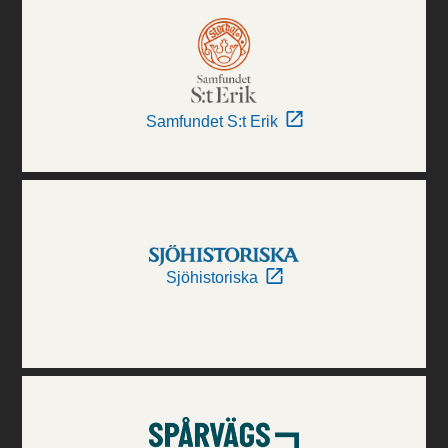
Samfundet S:t Erik
Sjöhistoriska